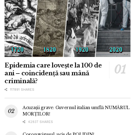
Epidemia care lovește la 100 de
ani – coincidență sau mână
criminală?
117891 SHARES
Acuzații grave: Guvernul italian umflă NUMĂRUL
MORȚILOR!
42937 SHARES
Coronavirusul, ucis de POLIDIN!