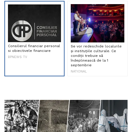
Consilierul financiar personal
Se vor redeschide localurile
si obiectivele financiare
și instituțiile culturale. Ce
condiții trebuie să
BPNEWS TV
îndeplinească de la 1
septembrie
NATIONAL