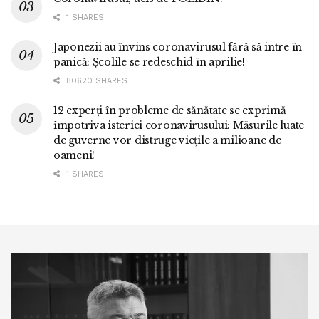
1 SHARES
Japonezii au învins coronavirusul fără să intre în
panică: Școlile se redeschid în aprilie!
80620 SHARES
12 experți în probleme de sănătate se exprimă
împotriva isteriei coronavirusului: Măsurile luate
de guverne vor distruge viețile a milioane de
oameni!
1 SHARES