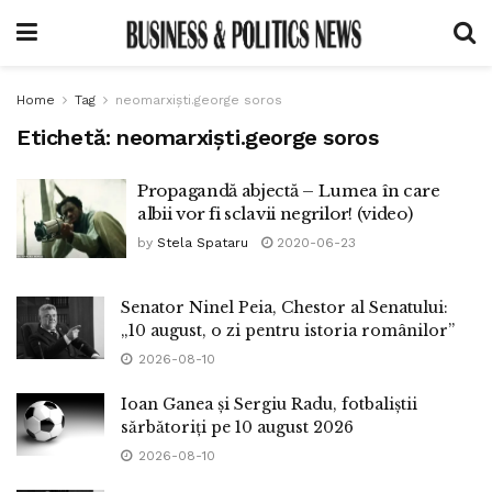
Home
Tag
neomarxiști.george soros
Etichetă:
neomarxiști.george soros
Propagandă abjectă – Lumea în care
albii vor fi sclavii negrilor! (video)
by
Stela Spataru
2020-06-23
Senator Ninel Peia, Chestor al Senatului:
„10 august, o zi pentru istoria românilor”
2026-08-10
Ioan Ganea și Sergiu Radu, fotbaliștii
sărbătoriți pe 10 august 2026
2026-08-10