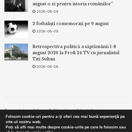
august o zi pentru istoria românilor”
2026-08-09
2 fotbaliști comemorați pe 9 august
2026-08-09
Retrospectiva politică a săptămânii 1-8
august 2026 la Profi 24 TV cu jurnalistul
Titi Sultan
2026-08-08
Termeni si conditii
Politica de confidentialitate
Folosim cookie-uri pentru a-ți oferi cea mai bună experiență pe
Facebook
Contact
site-ul nostru web.
Poți să afli mai multe despre cookie-urile pe care le folosim sau
© 2019
bpnews
- Business & Politics News
bpnews
.
This website uses GDPR cookies. By continuing to use this