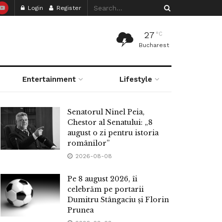
Login
Register
27
°C
Bucharest
Entertainment
Lifestyle
Senatorul Ninel Peia,
Chestor al Senatului: „8
august o zi pentru istoria
românilor”
2026-08-08
Pe 8 august 2026, îi
celebrăm pe portarii
Dumitru Stângaciu și Florin
Prunea