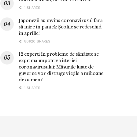
1 SHARES
Japonezii au învins coronavirusul fără
să intre în panică: Școlile se redeschid
în aprilie!
80620 SHARES
12 experți în probleme de sănătate se
exprimă împotriva isteriei
coronavirusului: Măsurile luate de
guverne vor distruge viețile a milioane
de oameni!
1 SHARES