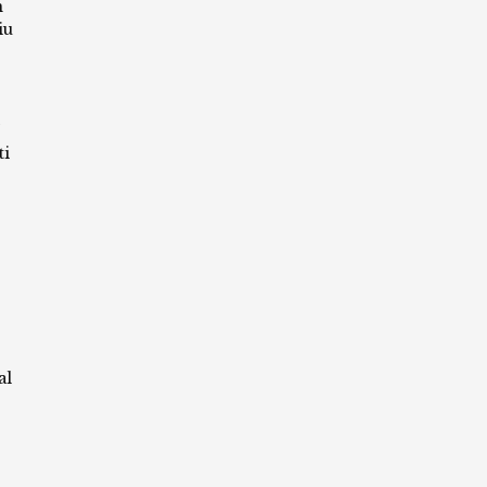
m
iu
ti
al