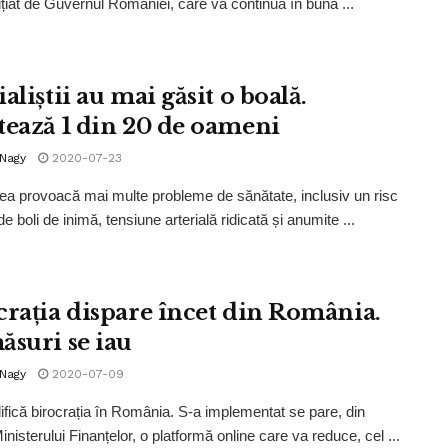
ițiat de Guvernul României, care va continua în bună ...
aliștii au mai găsit o boală.
tează 1 din 20 de oameni
 Nagy
2020-07-23
ea provoacă mai multe probleme de sănătate, inclusiv un risc
e boli de inimă, tensiune arterială ridicată și anumite ...
crația dispare încet din România.
ăsuri se iau
 Nagy
2020-07-09
ifică birocrația în România. S-a implementat se pare, din
inisterului Finanțelor, o platformă online care va reduce, cel ...