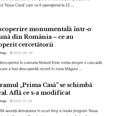
l ‘Noua Casă’ care va fi operaţional la 15 ...
scoperire monumentală într-o
nă din România – ce au
operit cercetătorii
 Nagy
2020-08-09
descoperire în comuna Moisei! Este vorba despre o cascadă
 care a fost descoperită recent în zona Măgura ...
ramul „Prima Casă” se schimbă
al. Află ce s-a modificat
 Nagy
2020-07-29
 anunță demararea în scurt timp a noului program Noua