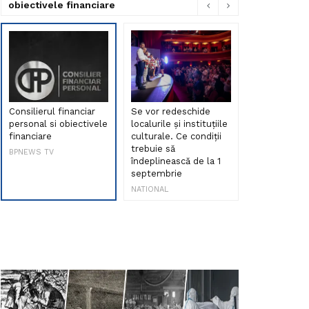
obiectivele financiare
Consilierul financiar
Se vor redeschide
Debut de sen
personal si obiectivele
localurile și instituțiile
muzica româ
financiare
culturale. Ce condiții
Maria Peia r
trebuie să
Internetul la
BPNEWS TV
îndeplinească de la 1
ani!
septembrie
NATIONAL
NATIONAL