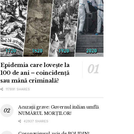
Epidemia care lovește la
100 de ani – coincidență
sau mână criminală?
117891 SHARES
Acuzații grave: Guvernul italian umflă
NUMĂRUL MORȚILOR!
42937 SHARES
Coronavirusul, ucis de POLIDIN!