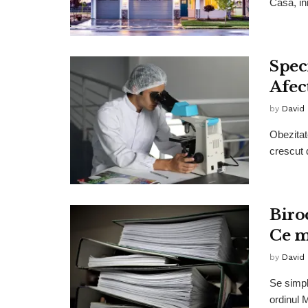
Casă, in
Speci
Afec
by
David
Obezitat
crescut d
Biro
Ce m
by
David
Se simpl
ordinul M