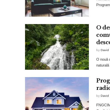
Programu
O de
comu
desc
by
David
O nouă 
naturală
Prog
radic
by
David
FNGCIMM