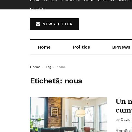
Home
Politics
BPNews TV
World
Business
Science
Lifestyle
NEWSLETTER
Home
Politics
BPNews
Home
Tag
noua
Etichetă:
noua
Un n
cump
by
David
Românii 