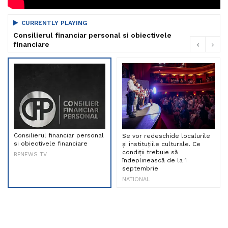
CURRENTLY PLAYING
Consilierul financiar personal si obiectivele
financiare
Consilierul financiar personal
Se vor redeschide localurile
si obiectivele financiare
și instituțiile culturale. Ce
condiții trebuie să
BPNEWS TV
îndeplinească de la 1
septembrie
NATIONAL