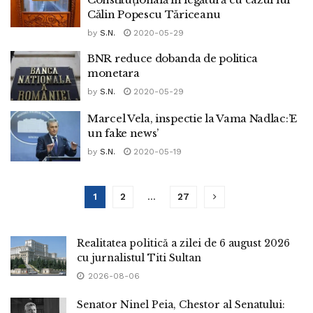
Călin Popescu Tăriceanu
by
S.N.
2020-05-29
BNR reduce dobanda de politica
monetara
by
S.N.
2020-05-29
Marcel Vela, inspectie la Vama Nadlac:’E
un fake news’
by
S.N.
2020-05-19
1
2
…
27
Realitatea politică a zilei de 6 august 2026
cu jurnalistul Titi Sultan
2026-08-06
Senator Ninel Peia, Chestor al Senatului: