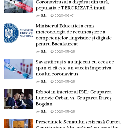
Coronavirusul a dispărut din țară,
populația e TERORIZATĂ inutil
by
S.N.
2020-06-01
Ministerul Educației a emis
moteodologia de recunoaștere a
competențelor lingvistice și digitale
pentru Bacalaureat
by
S.N.
2020-05-29
Savanții ruși s-au injectat cu ceea ce
spun ei că este un vaccin împotriva
noului coronavirus
by
S.N.
2020-05-29
Război in interiorul PNL: Gruparea
Ludovic Orban vs. Gruparea Rareş
Bogdan
by
S.N.
2020-05-29
Președintele Senatului sesizează Curtea
Constituțională în legătură cu cazul lui