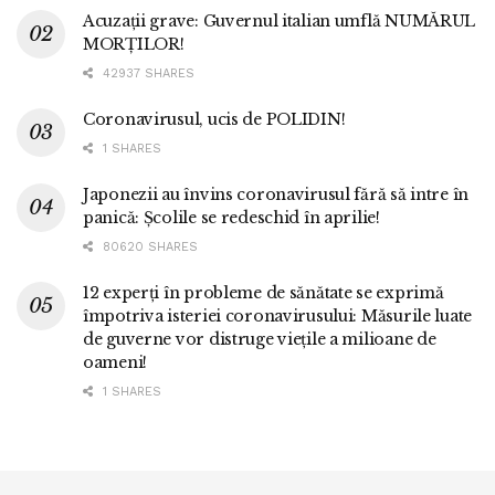
Acuzații grave: Guvernul italian umflă NUMĂRUL
MORȚILOR!
42937 SHARES
Coronavirusul, ucis de POLIDIN!
1 SHARES
Japonezii au învins coronavirusul fără să intre în
panică: Școlile se redeschid în aprilie!
80620 SHARES
12 experți în probleme de sănătate se exprimă
împotriva isteriei coronavirusului: Măsurile luate
de guverne vor distruge viețile a milioane de
oameni!
1 SHARES