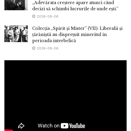
„Adevărata creștere apare atunci când
decizi să schimbi lucrurile de unde ești.”
2026-08-06
Colecția „Spirit și Mister” (VII): Liberalii și
țărăniștii au disprețuit mineritul în
perioada interbelică
2026-08-06