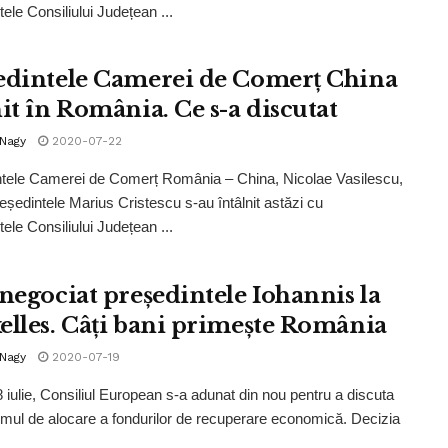
ele Consiliului Județean ...
edintele Camerei de Comerț China
nit în România. Ce s-a discutat
 Nagy
2020-07-22
tele Camerei de Comerț România – China, Nicolae Vasilescu,
reședintele Marius Cristescu s-au întâlnit astăzi cu
ele Consiliului Județean ...
 negociat președintele Iohannis la
elles. Câți bani primește România
 Nagy
2020-07-19
 iulie, Consiliul European s-a adunat din nou pentru a discuta
ul de alocare a fondurilor de recuperare economică. Decizia