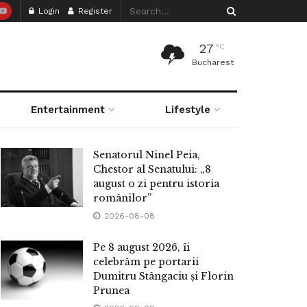
Login
Register
27
°C
Bucharest
Entertainment
Lifestyle
Senatorul Ninel Peia,
Chestor al Senatului: „8
august o zi pentru istoria
românilor”
2026-08-08
Pe 8 august 2026, îi
celebrăm pe portarii
Dumitru Stângaciu și Florin
Prunea