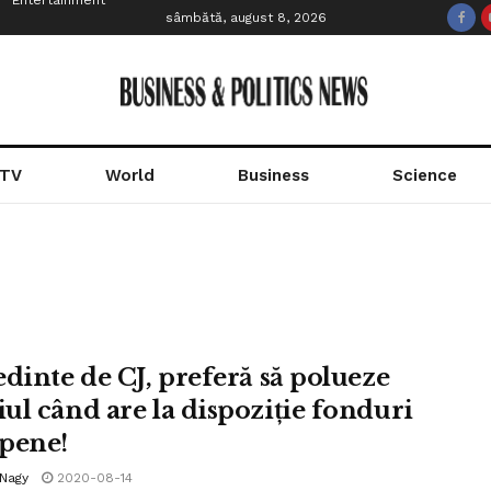
Entertainment
sâmbătă, august 8, 2026
 TV
World
Business
Science
edinte de CJ, preferă să polueze
ul când are la dispoziție fonduri
pene!
 Nagy
2020-08-14