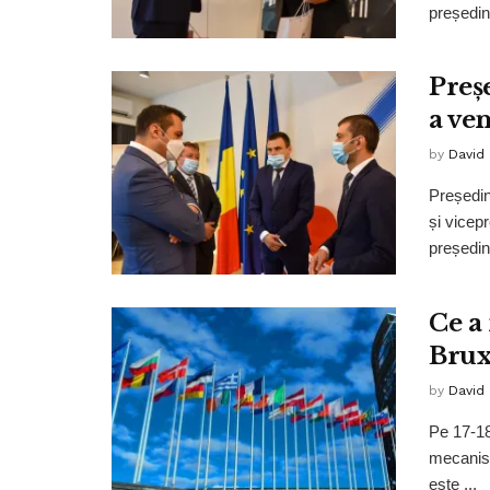
președint
Preș
a ve
by
David
Președin
și vicep
președint
Ce a
Brux
by
David
Pe 17-18
mecanism
este ...