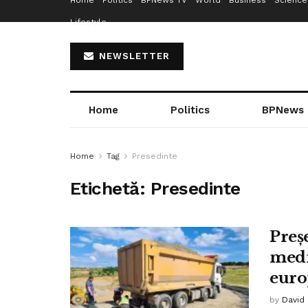
Home
Politics
BPNews TV
World
Business
Science
Lifestyle
NEWSLETTER
Home
Politics
BPNews
Home
Tag
Presedinte
Etichetă:
Presedinte
Preș
medi
euro
by
David