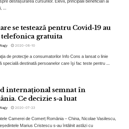
pre desfășurarea cursurilor. Elevii, principalii beneficiari ai
 ...
care se testează pentru Covid-19 au
 telefonica gratuita
 Nagy
2020-08-10
ţia de protecţie a consumatorilor Info Cons a lansat o linie
ă specială destinată persoanelor care îşi fac teste pentru ...
d internațional semnat în
nia. Ce decizie s-a luat
 Nagy
2020-07-23
tele Camerei de Comerț România – China, Nicolae Vasilescu,
reședintele Marius Cristescu s-au întâlnit astăzi cu