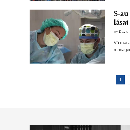
S-au 
lăsa
by
David
Vă mai am
manageră
1