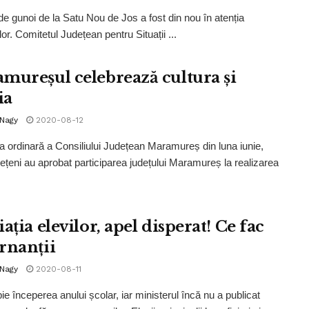
e gunoi de la Satu Nou de Jos a fost din nou în atenția
ilor. Comitetul Județean pentru Situații ...
mureșul celebrează cultura și
ia
 Nagy
2020-08-12
ța ordinară a Consiliului Județean Maramureș din luna iunie,
udețeni au aprobat participarea județului Maramureș la realizarea
ația elevilor, apel disperat! Ce fac
rnanții
 Nagy
2020-08-11
ie începerea anului școlar, iar ministerul încă nu a publicat