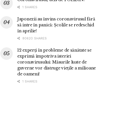
1 SHARES
Japonezii au învins coronavirusul fără
să intre în panică: Școlile se redeschid
în aprilie!
80620 SHARES
12 experți în probleme de sănătate se
exprimă împotriva isteriei
coronavirusului: Măsurile luate de
guverne vor distruge viețile a milioane
de oameni!
1 SHARES