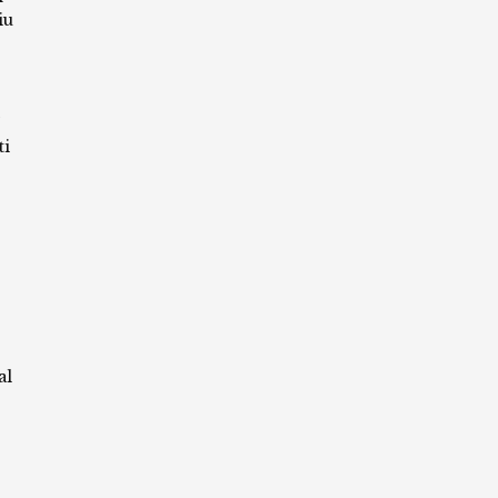
iu
ti
al