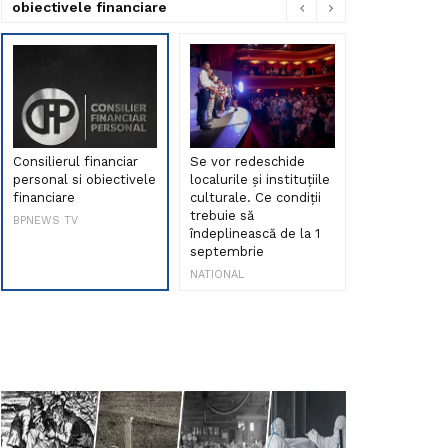
obiectivele financiare
Consilierul financiar
Se vor redeschide
Debut de sen
personal si obiectivele
localurile și instituțiile
muzica româ
financiare
culturale. Ce condiții
Maria Peia r
trebuie să
Internetul la
BPNEWS TV
îndeplinească de la 1
ani!
septembrie
NATIONAL
NATIONAL