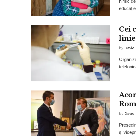
nimic des
educației,
Cei 
linie
by
David
Organiza
telefonic
Acor
Româ
by
David
Președin
și vicep