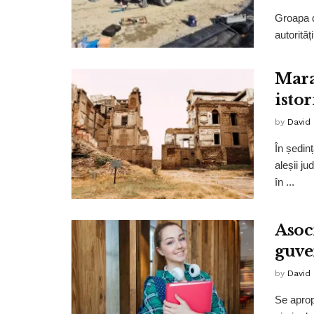
Groapa d
autorităț
Mara
istor
by
David
În ședin
aleșii j
în ...
Asoci
guve
by
David
Se aprop