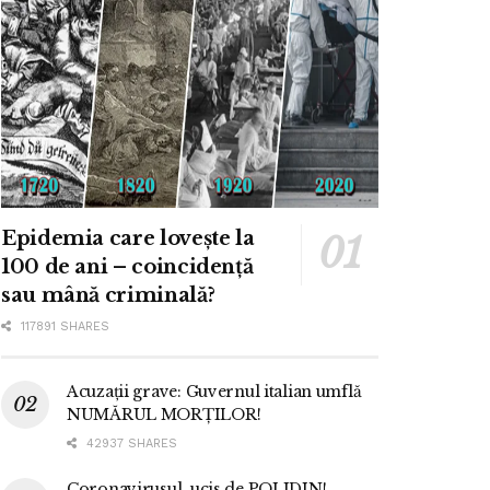
Epidemia care lovește la
100 de ani – coincidență
sau mână criminală?
117891 SHARES
Acuzații grave: Guvernul italian umflă
NUMĂRUL MORȚILOR!
42937 SHARES
Coronavirusul, ucis de POLIDIN!