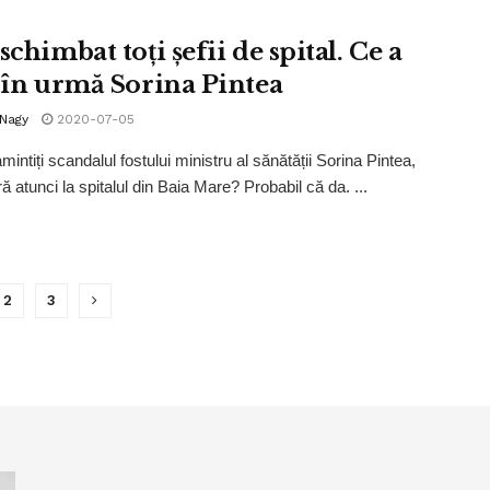
schimbat toți șefii de spital. Ce a
t în urmă Sorina Pintea
 Nagy
2020-07-05
intiți scandalul fostului ministru al sănătății Sorina Pintea,
 atunci la spitalul din Baia Mare? Probabil că da. ...
2
3