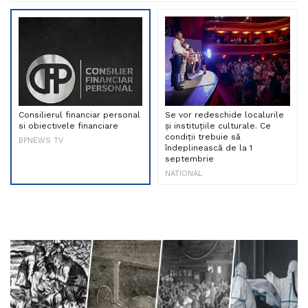
Consilierul financiar personal
Se vor redeschide localurile
si obiectivele financiare
și instituțiile culturale. Ce
condiții trebuie să
BPNEWS TV
îndeplinească de la 1
septembrie
NATIONAL