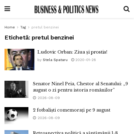
Home
Tag
pretul benzinei
Etichetă:
pretul benzinei
Ludovic Orban: Ziua și prostia!
by
Stela Spataru
2020-01-28
Senator Ninel Peia, Chestor al Senatului: „9
august o zi pentru istoria românilor”
2026-08-09
2 fotbaliști comemorați pe 9 august
2026-08-09
Retrospectiva politică a săptămânii 1-8