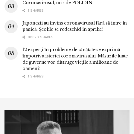
Coronavirusul, ucis de POLIDIN!
1 SHARES
Japonezii au învins coronavirusul fără să intre în
panică: Școlile se redeschid în aprilie!
80620 SHARES
12 experți în probleme de sănătate se exprimă
împotriva isteriei coronavirusului: Măsurile luate
de guverne vor distruge viețile a milioane de
oameni!
1 SHARES