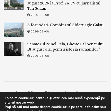
august 2026 la Profi 24 TV cu jurnalistul
Titi Sultan
2026-08-08
A fost odată Combinatul Siderurgic Galați
2026-08-08
Senatorul Ninel Peia, Chestor al Senatului:
„8 august o zi pentru istoria românilor”
2026-08-08
Termeni si conditii
Politica de confidentialitate
Folosim cookie-uri pentru a-ți oferi cea mai bună experiență pe
Facebook
Contact
site-ul nostru web.
Poți să afli mai multe despre cookie-urile pe care le folosim sau
© 2019
bpnews
- Business & Politics News
bpnews
.
This website uses GDPR cookies. By continuing to use this