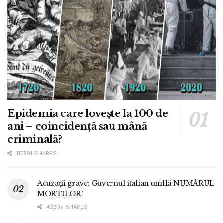
Epidemia care lovește la 100 de
ani – coincidență sau mână
criminală?
117891 SHARES
Acuzații grave: Guvernul italian umflă NUMĂRUL
MORȚILOR!
42937 SHARES