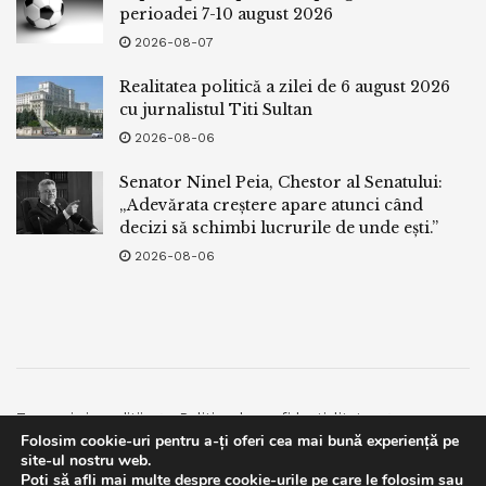
perioadei 7-10 august 2026
2026-08-07
Realitatea politică a zilei de 6 august 2026
cu jurnalistul Titi Sultan
2026-08-06
Senator Ninel Peia, Chestor al Senatului:
„Adevărata creștere apare atunci când
decizi să schimbi lucrurile de unde ești.”
2026-08-06
Termeni si conditii
Politica de confidentialitate
Folosim cookie-uri pentru a-ți oferi cea mai bună experiență pe
Facebook
Contact
site-ul nostru web.
Poți să afli mai multe despre cookie-urile pe care le folosim sau
© 2019
bpnews
- Business & Politics News
bpnews
.