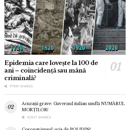
Epidemia care lovește la 100 de
ani – coincidență sau mână
criminală?
117891 SHARES
Acuzații grave: Guvernul italian umflă NUMĂRUL
MORȚILOR!
42937 SHARES
Coronavirusul, ucis de POLIDIN!