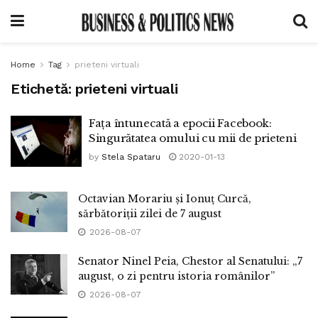
Home
Tag
prieteni virtuali
Etichetă:
prieteni virtuali
Fața întunecată a epocii Facebook:
Singurătatea omului cu mii de prieteni
by
Stela Spataru
2020-01-13
Octavian Morariu și Ionuț Curcă,
sărbătoriții zilei de 7 august
2026-08-07
Senator Ninel Peia, Chestor al Senatului: „7
august, o zi pentru istoria românilor”
2026-08-07