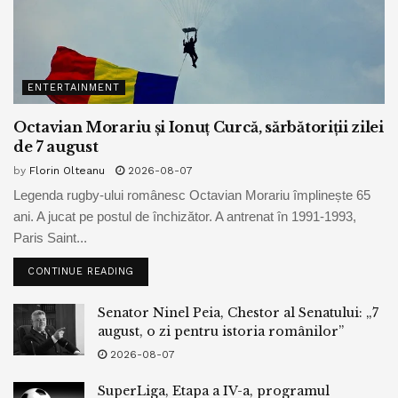
ENTERTAINMENT
Octavian Morariu și Ionuț Curcă, sărbătoriții zilei
de 7 august
by
Florin Olteanu
2026-08-07
Legenda rugby-ului românesc Octavian Morariu împlinește 65
ani. A jucat pe postul de închizător. A antrenat în 1991-1993,
Paris Saint...
CONTINUE READING
Senator Ninel Peia, Chestor al Senatului: „7
august, o zi pentru istoria românilor”
2026-08-07
SuperLiga, Etapa a IV-a, programul