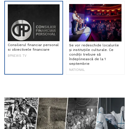
Consilierul financiar personal
Se vor redeschide localurile
si obiectivele financiare
și instituțiile culturale. Ce
condiții trebuie să
BPNEWS TV
îndeplinească de la 1
septembrie
NATIONAL