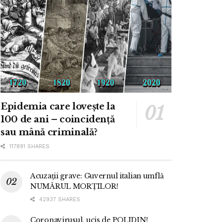
Epidemia care lovește la
100 de ani – coincidență
sau mână criminală?
117891 SHARES
Acuzații grave: Guvernul italian umflă
NUMĂRUL MORȚILOR!
42937 SHARES
Coronavirusul, ucis de POLIDIN!