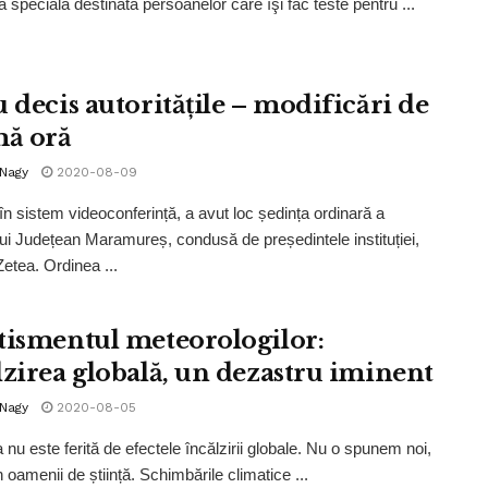
ă specială destinată persoanelor care îşi fac teste pentru ...
u decis autoritățile – modificări de
mă oră
 Nagy
2020-08-09
în sistem videoconferință, a avut loc ședința ordinară a
lui Județean Maramureș, condusă de președintele instituției,
Zetea. Ordinea ...
tismentul meteorologilor:
lzirea globală, un dezastru iminent
 Nagy
2020-08-05
nu este ferită de efectele încălzirii globale. Nu o spunem noi,
 oamenii de știință. Schimbările climatice ...