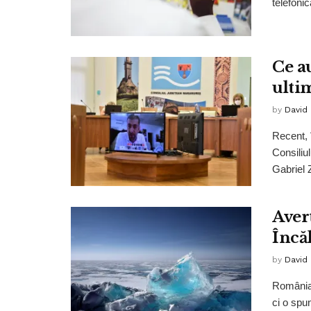
telefonic
Ce a
ulti
by
David
Recent, 
Consiliu
Gabriel 
Aver
Încă
by
David
România 
ci o spun