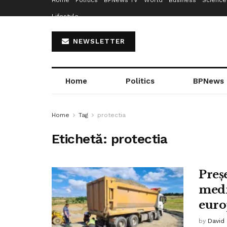
Home
Politics
BPNews TV
World
Business
Science
Lifestyle
NEWSLETTER
Home
Politics
BPNews
Home
Tag
protectia
Etichetă:
protectia
Preș
medi
euro
by
David