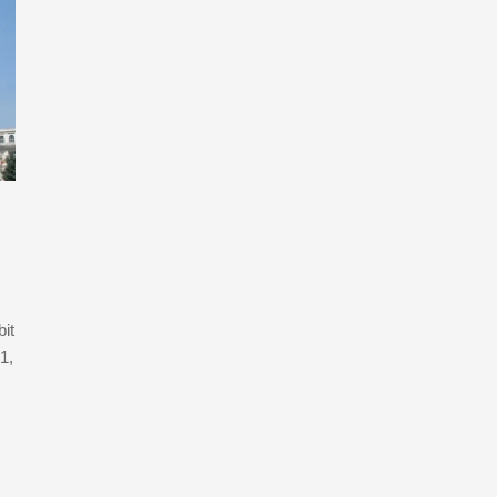
it
1,