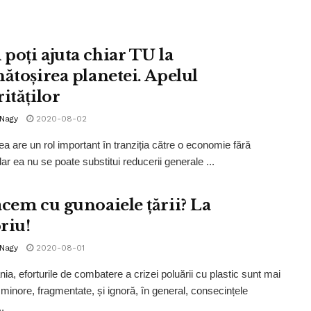
poți ajuta chiar TU la
nătoșirea planetei. Apelul
ităților
 Nagy
2020-08-02
ea are un rol important în tranziția către o economie fără
dar ea nu se poate substitui reducerii generale ...
acem cu gunoaiele țării? La
riu!
 Nagy
2020-08-01
ia, eforturile de combatere a crizei poluării cu plastic sunt mai
minore, fragmentate, și ignoră, în general, consecințele
.