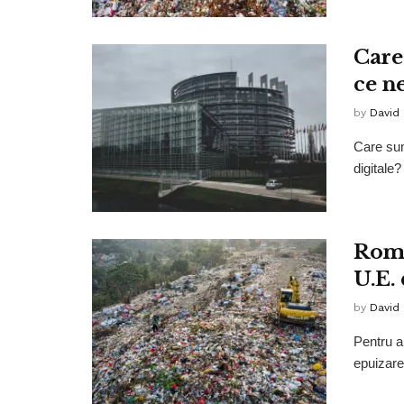
Care
ce ne
by
David
Care sunt
digitale?
Româ
U.E.
by
David
Pentru a 
epuizare