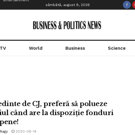
Entertainment
sâmbătă, august 8, 2026
 TV
World
Business
Science
edinte de CJ, preferă să polueze
ul când are la dispoziție fonduri
pene!
 Nagy
2020-08-14