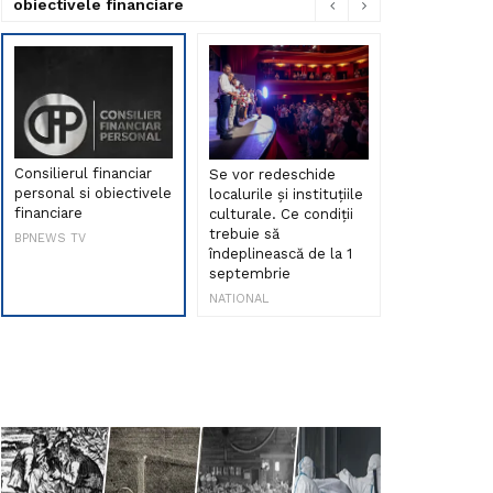
obiectivele financiare
Consilierul financiar
Se vor redeschide
Debut de sen
personal si obiectivele
localurile și instituțiile
muzica româ
financiare
culturale. Ce condiții
Maria Peia r
trebuie să
Internetul la
BPNEWS TV
îndeplinească de la 1
ani!
septembrie
NATIONAL
NATIONAL