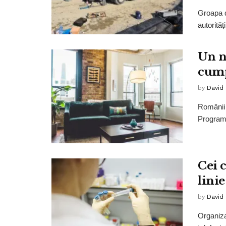
Groapa d
autorităț
Un n
cump
by
David
Românii 
Programu
Cei 
linie
by
David
Organiza