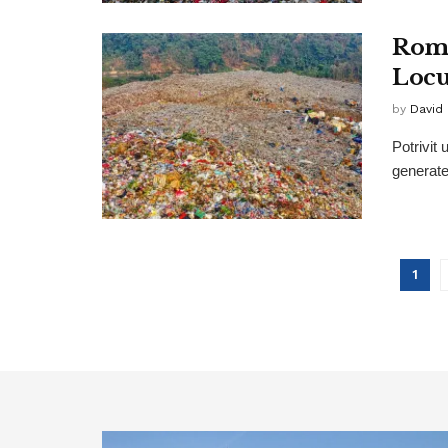
Româ
Locu
by
David
Potrivit
generate 
1