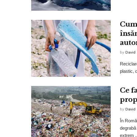
Cum 
însă
autor
by
David
Reciclar
plastic, 
Ce f
prop
by
David
În Român
degrabă 
extrem ..