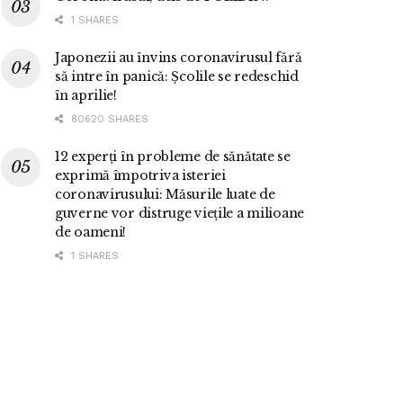
1 SHARES
Japonezii au învins coronavirusul fără
să intre în panică: Școlile se redeschid
în aprilie!
80620 SHARES
12 experți în probleme de sănătate se
exprimă împotriva isteriei
coronavirusului: Măsurile luate de
guverne vor distruge viețile a milioane
de oameni!
1 SHARES