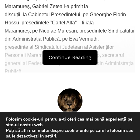
Maramureș, Gabriel Zetea i-a primit la
discuții, la Cabinetul Președintelui, pe Gheorghe Florin
Hossu, președintele ”Cartel Alfa” – filiala
Maramureș, pe Nicolae Mureșan, președintele Sindicatului
din Administrația Publică, pe Eva Vermuth,
președinte al Sindicatului Județean al Asistenților
Personali Maramureș și pe Bogdan Șchiop, secretarul
Continue Reading
general al Federației Naționale Sindicale din Administrația
Publică.
Problema reclamată este una extrem de gravă și care
afectează peste 2000 de asistenți personali
ai persoanelor cu handicap grav din Maramureș, oameni
care nu și-au luat banii pe o perioadă cuprinsă
între una și trei luni și care, în acest moment, neavând
Folosim cookie-uri pentru a-ți oferi cea mai bună experiență pe
plătite contribuțiile la sistemul de sănătate nu pot
David Nagy
site-ul nostru web.
beneficia de tratament și intervenții sanitare în caz de
Poți să afli mai multe despre cookie-urile pe care le folosim sau
This website uses GDPR cookies. By continuing to use this
să le dezactivezi în
setări
.
boală.