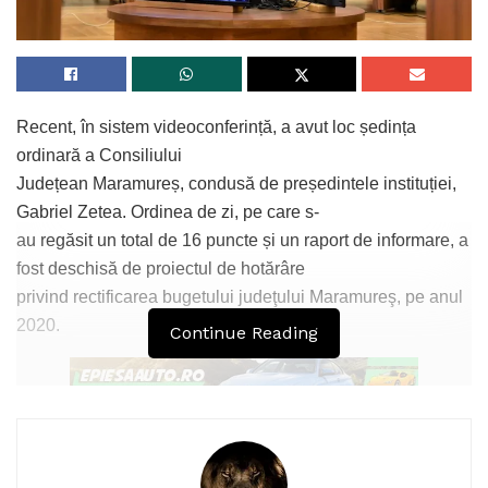
Recent, în sistem videoconferință, a avut loc ședința
ordinară a Consiliului
Județean Maramureș, condusă de președintele instituției,
Gabriel Zetea. Ordinea de zi, pe care s-
au regăsit un total de 16 puncte și un raport de informare, a
fost deschisă de proiectul de hotărâre
privind rectificarea bugetului judeţului Maramureş, pe anul
2020.
Continue Reading
De asemenea, a fost aprobată participarea judeţului
Maramureş la realizarea a trei