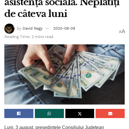
asistența socială. Neplătiți
David Budicastro
de
decizii
Guvern
de câteva luni
infrastructura
județean
Maramureș
mm
proiect
protectia
rebilitare
sedinta
sociala
stat
stiri
by
David Nagy
2020-08-09
A
A
Reading Time: 2 mins read
Luni, 3 august, președintele Consiliului Județean