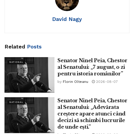
proiecte și a unui eveniment, precum și susținerea
financiară a acestora din rezerva bugetară a
David Nagy
Consiliului Județean Maramureș. Astfel, s-a decis
continuarea proiectului „Primul ghiozdan”,
pentru anul şcolar 2020 – 2021. A fost votată și participarea
la realizarea în comun cu
Related
Posts
Inspectoratul Şcolar Maramureş a proiectului cultural-
educativ judeţean „Din istoria
Senator Ninel Peia, Chestor
NATIONAL
Maramureşului”. Județul Maramureș va mai realiza, în
al Senatului: „7 august, o zi
pentru istoria românilor”
parteneriat cu Asociaţia de Turism,
Consultanţă şi Implementarea Proiectelor Europene
by
Florin Olteanu
2026-08-07
proiectul cultural „Centenarul Recunoaşterii
Internaţionale a Marii Uniri”. Nu în ultimul rând, județul
Senator Ninel Peia, Chestor
NATIONAL
Maramureș va participa la realizarea
al Senatului: „Adevărata
evenimentului cultural „Întoarcerea cărţilor în satul
creștere apare atunci când
decizi să schimbi lucrurile
Românesc”, în parteneriat cu comuna
de unde ești.”
Rozavlea.