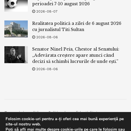
perioadei 7-10 august 2026
2026-08-07
Realitatea politică a zilei de 6 august 2026
cu jurnalistul Titi Sultan
2026-08-06
Senator Ninel Peia, Chestor al Senatului:
„Adevărata creștere apare atunci când
decizi să schimbi lucrurile de unde ești.”
2026-08-06
Termeni si conditii
Politica de confidentialitate
Folosim cookie-uri pentru a-ți oferi cea mai bună experiență pe
Facebook
Contact
site-ul nostru web.
Poți să afli mai multe despre cookie-urile pe care le folosim sau
© 2019
bpnews
- Business & Politics News
bpnews
.