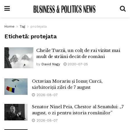
Home
Tag
protejata
Etichetă:
protejata
Cheile Turzii, un colț de rai vizitat mai
mult de străini decât de români
by
David Nagy
2020-07-25
Octavian Morariu și Ionuț Curcă,
sărbătoriții zilei de 7 august
2026-08-07
Senator Ninel Peia, Chestor al Senatului: „7
august, o zi pentru istoria românilor”
2026-08-07