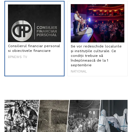
Consilierul financiar personal
Se vor redeschide localurile
si obiectivele financiare
și instituțiile culturale. Ce
condiții trebuie să
BPNEWS TV
îndeplinească de la 1
septembrie
NATIONAL