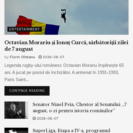
ENTERTAINMENT
Octavian Morariu și Ionuț Curcă, sărbătoriții zilei
de 7 august
by
Florin Olteanu
2026-08-07
Legenda rugby-ului românesc Octavian Morariu împlinește 65
ani. A jucat pe postul de închizător. A antrenat în 1991-1993,
Paris Saint...
CONTINUE READING
Senator Ninel Peia, Chestor al Senatului: „7
august, o zi pentru istoria românilor”
2026-08-07
SuperLiga, Etapa a IV-a, programul