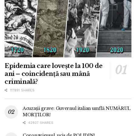
Epidemia care lovește la 100 de
ani – coincidență sau mână
criminală?
117891 SHARES
Acuzații grave: Guvernul italian umflă NUMĂRUL
MORȚILOR!
42937 SHARES
Coronavirusul, ucis de POLIDIN!