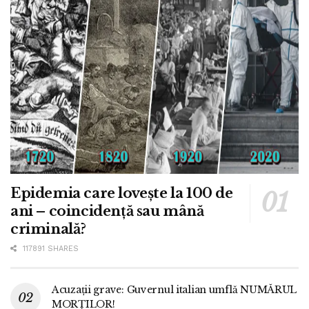
Epidemia care lovește la 100 de
ani – coincidență sau mână
criminală?
117891 SHARES
Acuzații grave: Guvernul italian umflă NUMĂRUL
MORȚILOR!