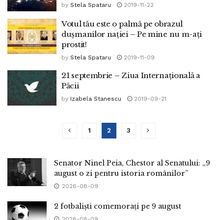
by
Stela Spataru
2019-11-22
Votul tău este o palmă pe obrazul
dușmanilor nației – Pe mine nu m-ați
prostit!
by
Stela Spataru
2019-11-09
21 septembrie – Ziua Internațională a
Păcii
by
Izabela Stanescu
2019-09-21
1
2
3
Senator Ninel Peia, Chestor al Senatului: „9
august o zi pentru istoria românilor”
2026-08-09
2 fotbaliști comemorați pe 9 august
2026-08-09