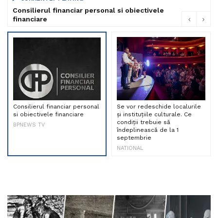
Consilierul financiar personal si obiectivele
financiare
Consilierul financiar personal
Se vor redeschide localurile
si obiectivele financiare
și instituțiile culturale. Ce
condiții trebuie să
BPNEWS TV
îndeplinească de la 1
septembrie
NATIONAL