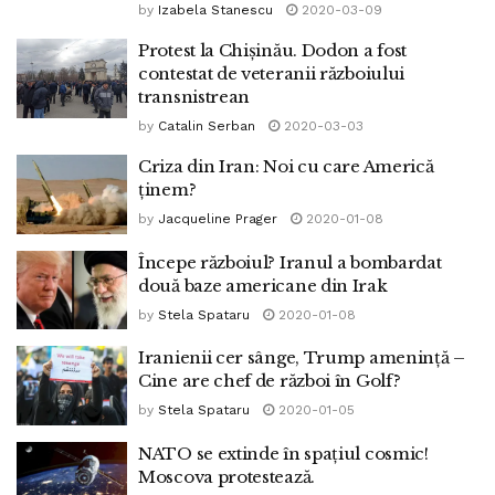
by
Izabela Stanescu
2020-03-09
Protest la Chișinău. Dodon a fost
contestat de veteranii războiului
transnistrean
by
Catalin Serban
2020-03-03
Criza din Iran: Noi cu care Americă
ținem?
by
Jacqueline Prager
2020-01-08
Începe războiul? Iranul a bombardat
două baze americane din Irak
by
Stela Spataru
2020-01-08
Iranienii cer sânge, Trump amenință –
Cine are chef de război în Golf?
by
Stela Spataru
2020-01-05
NATO se extinde în spațiul cosmic!
Moscova protestează.