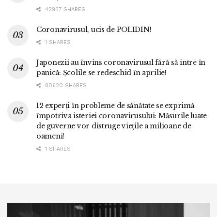
42937 SHARES
Coronavirusul, ucis de POLIDIN!
1 SHARES
Japonezii au învins coronavirusul fără să intre în
panică: Școlile se redeschid în aprilie!
80620 SHARES
12 experți în probleme de sănătate se exprimă
împotriva isteriei coronavirusului: Măsurile luate
de guverne vor distruge viețile a milioane de
oameni!
1 SHARES