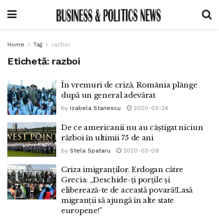
Home
Tag
razboi
Etichetă:
razboi
În vremuri de criză, România plânge
după un general adevărat
by
Izabela Stanescu
2020-03-24
De ce americanii nu au câștigat niciun
război în ultimii 75 de ani
by
Stela Spataru
2020-03-09
Criza imigranților. Erdogan către
Grecia: „Deschide-ți porțile și
eliberează-te de această povară!Lasă
migranții să ajungă în alte state
europene!”