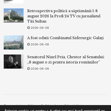
Retrospectiva politică a săptămânii 1-8
august 2026 la Profi 24 TV cu jurnalistul
Titi Sultan
2026-08-08
A fost odată Combinatul Siderurgic Galați
2026-08-08
Senatorul Ninel Peia, Chestor al Senatului:
„8 august o zi pentru istoria românilor”
2026-08-08
Termeni si conditii
Politica de confidentialitate
Folosim cookie-uri pentru a-ți oferi cea mai bună experiență pe
Facebook
Contact