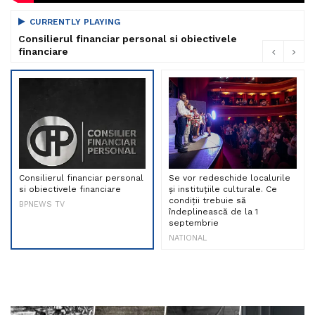
CURRENTLY PLAYING
Consilierul financiar personal si obiectivele
financiare
Consilierul financiar personal
Se vor redeschide localurile
si obiectivele financiare
și instituțiile culturale. Ce
condiții trebuie să
BPNEWS TV
îndeplinească de la 1
septembrie
NATIONAL