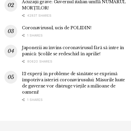
Acuzații grave: Guvernul italian umflă NUMĂRUL
MORȚILOR!
42937 SHARES
Coronavirusul, ucis de POLIDIN!
1 SHARES
Japonezii au învins coronavirusul fără să intre în
panică: Școlile se redeschid în aprilie!
80620 SHARES
12 experți în probleme de sănătate se exprimă
împotriva isteriei coronavirusului: Măsurile luate
de guverne vor distruge viețile a milioane de
oameni!
1 SHARES