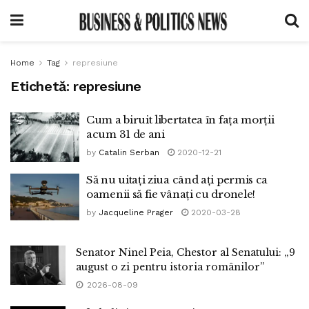
Home
Tag
represiune
Etichetă:
represiune
Cum a biruit libertatea în fața morții
acum 31 de ani
by
Catalin Serban
2020-12-21
Să nu uitați ziua când ați permis ca
oamenii să fie vânați cu dronele!
by
Jacqueline Prager
2020-03-28
Senator Ninel Peia, Chestor al Senatului: „9
august o zi pentru istoria românilor”
2026-08-09