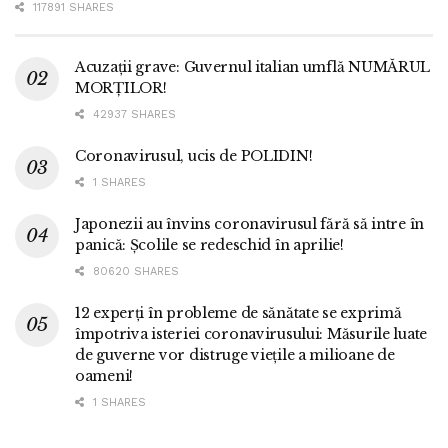
117891 SHARES
Acuzații grave: Guvernul italian umflă NUMĂRUL
MORȚILOR!
42937 SHARES
Coronavirusul, ucis de POLIDIN!
1 SHARES
Japonezii au învins coronavirusul fără să intre în
panică: Școlile se redeschid în aprilie!
80620 SHARES
12 experți în probleme de sănătate se exprimă
împotriva isteriei coronavirusului: Măsurile luate
de guverne vor distruge viețile a milioane de
oameni!
1 SHARES