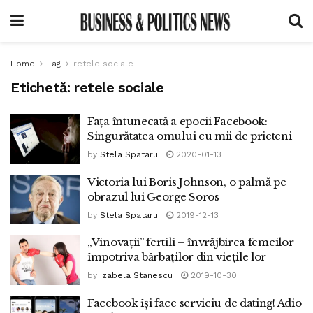
Home
Tag
retele sociale
Etichetă:
retele sociale
Fața întunecată a epocii Facebook:
Singurătatea omului cu mii de prieteni
by
Stela Spataru
2020-01-13
Victoria lui Boris Johnson, o palmă pe
obrazul lui George Soros
by
Stela Spataru
2019-12-13
„Vinovații” fertili – învrăjbirea femeilor
împotriva bărbaților din viețile lor
by
Izabela Stanescu
2019-10-30
Facebook își face serviciu de dating! Adio