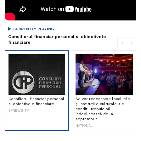
CURRENTLY PLAYING
Consilierul financiar personal si obiectivele
financiare
Consilierul financiar personal
Se vor redeschide localurile
si obiectivele financiare
și instituțiile culturale. Ce
condiții trebuie să
BPNEWS TV
îndeplinească de la 1
septembrie
NATIONAL