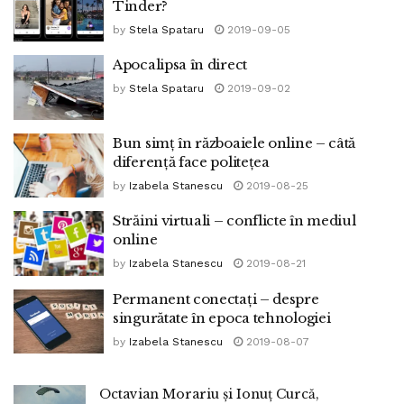
Tinder?
by
Stela Spataru
2019-09-05
Apocalipsa în direct
by
Stela Spataru
2019-09-02
Bun simț în războaiele online – câtă
diferență face politețea
by
Izabela Stanescu
2019-08-25
Străini virtuali – conflicte în mediul
online
by
Izabela Stanescu
2019-08-21
Permanent conectați – despre
singurătate în epoca tehnologiei
by
Izabela Stanescu
2019-08-07
Octavian Morariu și Ionuț Curcă,