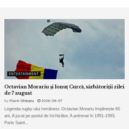
ENTERTAINMENT
Octavian Morariu și Ionuț Curcă, sărbătoriții zilei
de 7 august
by
Florin Olteanu
2026-08-07
Legenda rugby-ului românesc Octavian Morariu împlinește 65
ani. A jucat pe postul de închizător. A antrenat în 1991-1993,
Paris Saint...