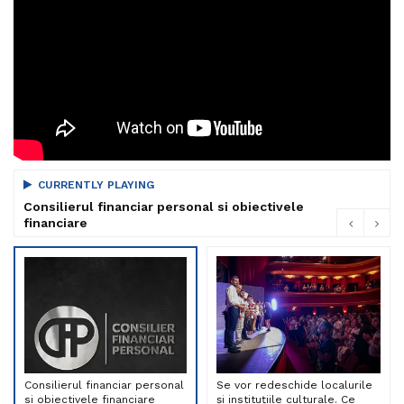
CURRENTLY PLAYING
Consilierul financiar personal si obiectivele
financiare
Consilierul financiar personal
Se vor redeschide localurile
si obiectivele financiare
și instituțiile culturale. Ce