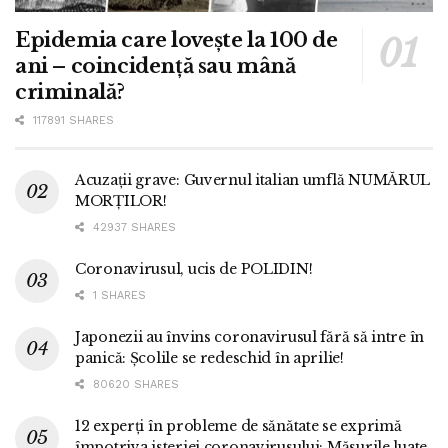
Epidemia care lovește la 100 de
ani – coincidență sau mână
criminală?
117891 SHARES
Acuzații grave: Guvernul italian umflă NUMĂRUL
MORȚILOR!
42937 SHARES
Coronavirusul, ucis de POLIDIN!
1 SHARES
Japonezii au învins coronavirusul fără să intre în
panică: Școlile se redeschid în aprilie!
80620 SHARES
12 experți în probleme de sănătate se exprimă
împotriva isteriei coronavirusului: Măsurile luate