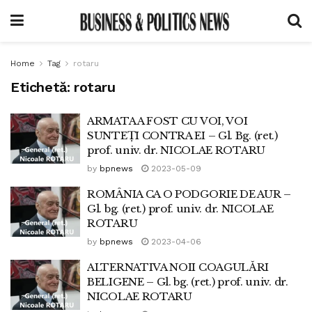
Home
Tag
rotaru
Etichetă:
rotaru
ARMATA A FOST CU VOI, VOI
SUNTEŢI CONTRA EI – Gl. Bg. (ret.)
prof. univ. dr. NICOLAE ROTARU
by
bpnews
2023-05-09
ROMÂNIA CA O PODGORIE DE AUR –
Gl. bg. (ret.) prof. univ. dr. NICOLAE
ROTARU
by
bpnews
2023-04-06
ALTERNATIVA NOII COAGULĂRI
BELIGENE – Gl. bg. (ret.) prof. univ. dr.
NICOLAE ROTARU