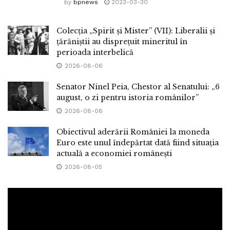
by
bpnews
2023-03-30
Colecția „Spirit și Mister” (VII): Liberalii și
țărăniștii au disprețuit mineritul în
perioada interbelică
2026-08-06
Senator Ninel Peia, Chestor al Senatului: „6
august, o zi pentru istoria românilor”
2026-08-06
Obiectivul aderării României la moneda
Euro este unul îndepărtat dată fiind situația
actuală a economiei românești
2026-08-05