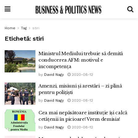
Home
Tag
stiri
Etichetă:
stiri
Ministrul Mediului trebuie să demită
conducerea AFM: motivul e
incompetența
by
David Nagy
2020-08-12
Amenzi, misiuni și arestări – zi plină
pentru polițiști
by
David Nagy
2020-08-12
Cea mai nepăsătoare instituție își calcă
cetățenii în picioare! Vrem demisia!
by
David Nagy
2020-08-12