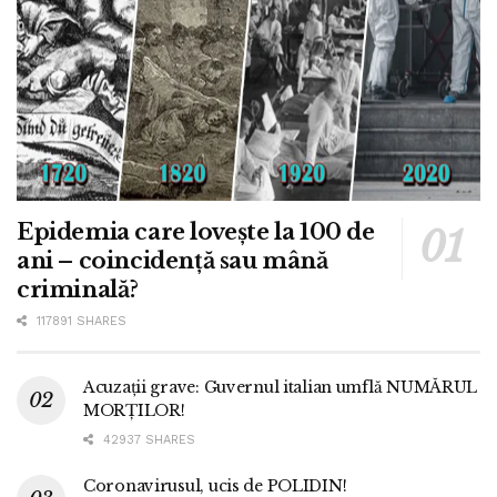
Epidemia care lovește la 100 de
ani – coincidență sau mână
criminală?
117891 SHARES
Acuzații grave: Guvernul italian umflă NUMĂRUL
MORȚILOR!
42937 SHARES
Coronavirusul, ucis de POLIDIN!