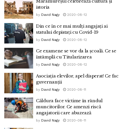
Maramureșul celebrează cultura și
istoria
by
David Nagy
2020-08-12
Din ce în ce mai mulți angajați ai
statului depistați cu Covid-19
by
David Nagy
2020-08-12
Ce examene se vor da la școală. Ce se
întâmplă cu Titularizarea
by
David Nagy
2020-08-12
Asociația elevilor, apel disperat! Ce fac
guvernanții
by
David Nagy
2020-08-11
Căldura face victime în rândul
muncitorilor. Ce amenzi riscă
angajatorii care abuzează
by
David Nagy
2020-08-11