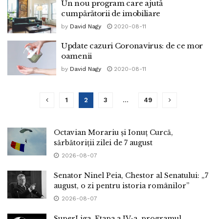
Un nou program care ajută
cumpărătorii de imobiliare
by
David Nagy
2020-08-11
Update cazuri Coronavirus: de ce mor
oamenii
by
David Nagy
2020-08-11
1
2
3
…
49
Octavian Morariu și Ionuț Curcă,
sărbătoriții zilei de 7 august
2026-08-07
Senator Ninel Peia, Chestor al Senatului: „7
august, o zi pentru istoria românilor”
2026-08-07
SuperLiga, Etapa a IV-a, programul