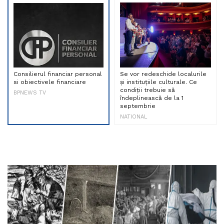
Consilierul financiar personal
Se vor redeschide localurile
si obiectivele financiare
și instituțiile culturale. Ce
condiții trebuie să
BPNEWS TV
îndeplinească de la 1
septembrie
NATIONAL