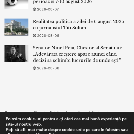
perioadei 7-10 august 2026
2026-08-07
Realitatea politică a zilei de 6 august 2026
cu jurnalistul Titi Sultan
2026-08-06
Senator Ninel Peia, Chestor al Senatului:
„Adevărata creștere apare atunci când
decizi să schimbi lucrurile de unde ești.”
2026-08-06
Termeni si conditii
Politica de confidentialitate
Folosim cookie-uri pentru a-ți oferi cea mai bună experiență pe
Facebook
Contact
site-ul nostru web.
Poți să afli mai multe despre cookie-urile pe care le folosim sau
© 2019
bpnews
- Business & Politics News
bpnews
.