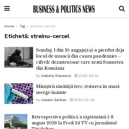
Home
Tag
streinu-cercel
Etichetă:
streinu-cercel
Sondaj: 1 din 10 angajați și-a pierdut deja
locul de muncă din cauza pandemiei –
cifrele dezastruoase care arată foametea
din România
by
Izabela Stanescu
2020-04-13
Miniștrii sănătății trec, testarea în masă
merge înainte
by
Catalin Serban
2020-03-26
Retrospectiva politică a săptămânii 1-8
august 2026 la Profi 24 TV cu jurnalistul
Titi Sultan