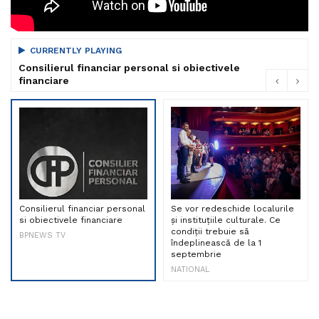
CURRENTLY PLAYING
Consilierul financiar personal si obiectivele
financiare
Consilierul financiar personal
Se vor redeschide localurile
si obiectivele financiare
și instituțiile culturale. Ce
condiții trebuie să
BPNEWS TV
îndeplinească de la 1
septembrie
NATIONAL