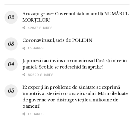
Acuzații grave: Guvernul italian umflă NUMĂRUL
MORȚILOR!
42937 SHARES
Coronavirusul, ucis de POLIDIN!
1 SHARES
Japonezii au învins coronavirusul fără să intre în
panică: Școlile se redeschid în aprilie!
80620 SHARES
12 experți în probleme de sănătate se exprimă
împotriva isteriei coronavirusului: Măsurile luate
de guverne vor distruge viețile a milioane de
oameni!
1 SHARES