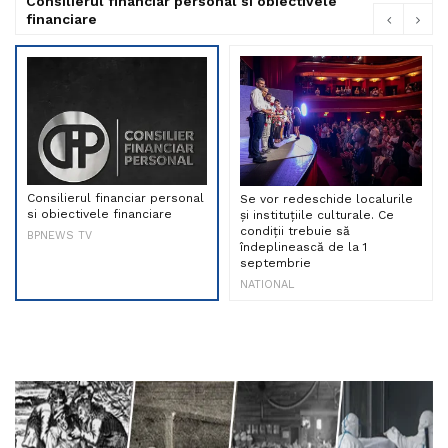
Consilierul financiar personal si obiectivele
financiare
Consilierul financiar personal
Se vor redeschide localurile
si obiectivele financiare
și instituțiile culturale. Ce
condiții trebuie să
BPNEWS TV
îndeplinească de la 1
septembrie
NATIONAL