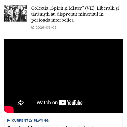
Colecția „Spirit și Mister” (VII): Liberalii și
țărăniștii au disprețuit mineritul în
perioada interbelică
2026-08-06
CURRENTLY PLAYING