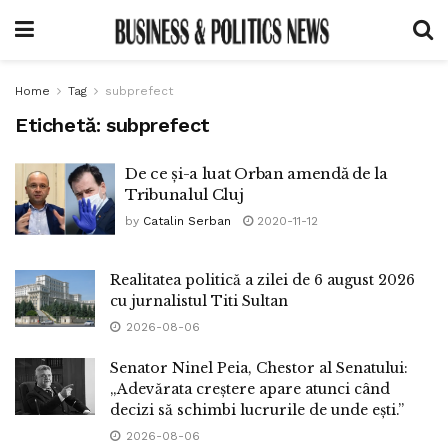
Home
Tag
subprefect
Etichetă:
subprefect
De ce și-a luat Orban amendă de la
Tribunalul Cluj
by
Catalin Serban
2020-11-12
Realitatea politică a zilei de 6 august 2026
cu jurnalistul Titi Sultan
2026-08-06
Senator Ninel Peia, Chestor al Senatului:
„Adevărata creștere apare atunci când
decizi să schimbi lucrurile de unde ești.”
2026-08-06