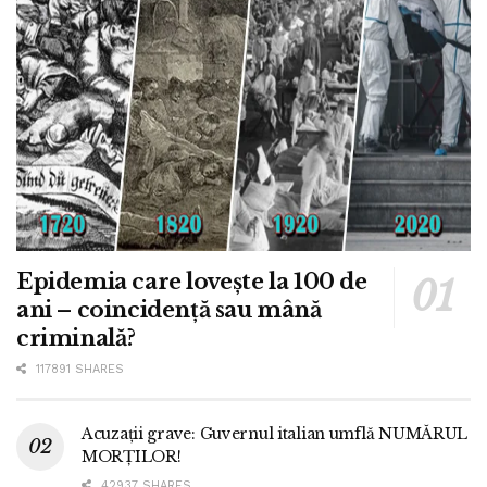
Epidemia care lovește la 100 de
ani – coincidență sau mână
criminală?
117891 SHARES
Acuzații grave: Guvernul italian umflă NUMĂRUL
MORȚILOR!
42937 SHARES