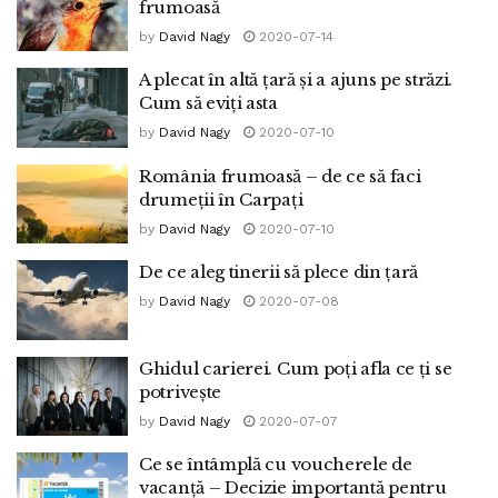
frumoasă
by
David Nagy
2020-07-14
A plecat în altă țară și a ajuns pe străzi.
Cum să eviți asta
by
David Nagy
2020-07-10
România frumoasă – de ce să faci
drumeții în Carpați
by
David Nagy
2020-07-10
De ce aleg tinerii să plece din țară
by
David Nagy
2020-07-08
Ghidul carierei. Cum poți afla ce ți se
potrivește
by
David Nagy
2020-07-07
Ce se întâmplă cu voucherele de
vacanță – Decizie importantă pentru