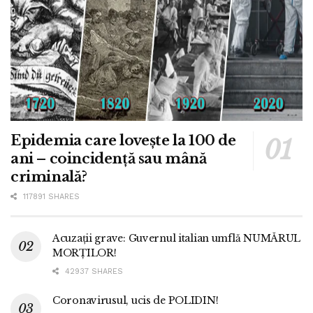
Epidemia care lovește la 100 de
ani – coincidență sau mână
criminală?
117891 SHARES
Acuzații grave: Guvernul italian umflă NUMĂRUL
MORȚILOR!
42937 SHARES
Coronavirusul, ucis de POLIDIN!