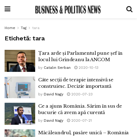
Home
Tag
tara
Etichetă:
tara
Țara arde și Parlamentul pune șef în
locul lui Grindeanu la ANCOM
by
Catalin Serban
2020-10-13
Câte secții de terapie intensivă se
construiesc. Decizie importantă
by
David Nagy
2020-07-23
Ce a ajuns România. Sărim în sus de
bucurie că avem apă curentă
by
David Nagy
2020-07-21
Măcăleandrul, pasăre unică – România