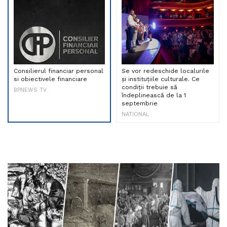
Consilierul financiar personal
Se vor redeschide localurile
si obiectivele financiare
și instituțiile culturale. Ce
condiții trebuie să
BPNEWS TV
îndeplinească de la 1
septembrie
NATIONAL