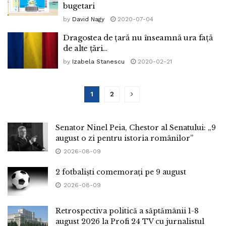
bugetari
by
David Nagy
2020-07-04
Dragostea de țară nu înseamnă ura față
de alte țări…
by
Izabela Stanescu
2020-02-21
1
2
Senator Ninel Peia, Chestor al Senatului: „9
august o zi pentru istoria românilor”
2026-08-09
2 fotbaliști comemorați pe 9 august
2026-08-09
Retrospectiva politică a săptămânii 1-8
august 2026 la Profi 24 TV cu jurnalistul