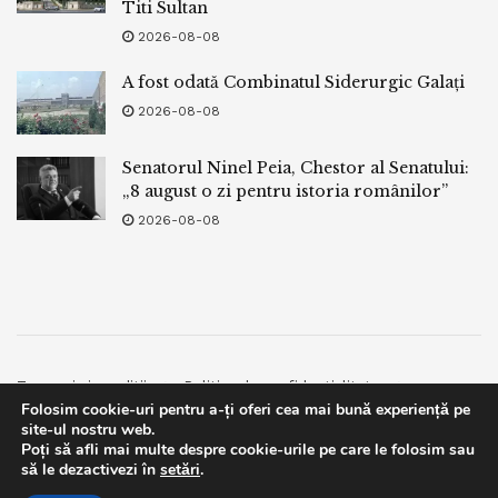
Titi Sultan
2026-08-08
A fost odată Combinatul Siderurgic Galați
2026-08-08
Senatorul Ninel Peia, Chestor al Senatului:
„8 august o zi pentru istoria românilor”
2026-08-08
Termeni si conditii
Politica de confidentialitate
Folosim cookie-uri pentru a-ți oferi cea mai bună experiență pe
Facebook
Contact
site-ul nostru web.
Poți să afli mai multe despre cookie-urile pe care le folosim sau
© 2019
bpnews
- Business & Politics News
bpnews
.
This website uses GDPR cookies. By continuing to use this
să le dezactivezi în
setări
.
website you are giving consent to cookies being used. Visit our