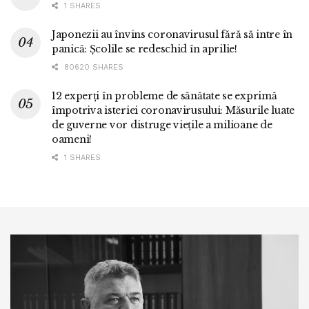
1 SHARES
Japonezii au învins coronavirusul fără să intre în
panică: Școlile se redeschid în aprilie!
80620 SHARES
12 experți în probleme de sănătate se exprimă
împotriva isteriei coronavirusului: Măsurile luate
de guverne vor distruge viețile a milioane de
oameni!
1 SHARES