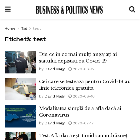
Home
Tag
test
Etichetă:
test
Din ce în ce mai mulți angajați ai
statului depistați cu Covid-19
by
David Nagy
2020-08-12
Cei care se testează pentru Covid-19 au
linie telefonica gratuita
by
David Nagy
2020-08-10
Modalitatea simplă de a afla dacă ai
Coronavirus
by
David Nagy
2020-07-17
Test. Află dacă ești timid sau îndrăzneț