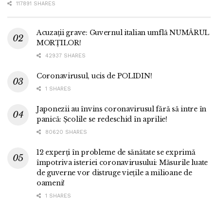
117891 SHARES
Acuzații grave: Guvernul italian umflă NUMĂRUL
MORȚILOR!
42937 SHARES
Coronavirusul, ucis de POLIDIN!
1 SHARES
Japonezii au învins coronavirusul fără să intre în
panică: Școlile se redeschid în aprilie!
80620 SHARES
12 experți în probleme de sănătate se exprimă
împotriva isteriei coronavirusului: Măsurile luate
de guverne vor distruge viețile a milioane de
oameni!
1 SHARES