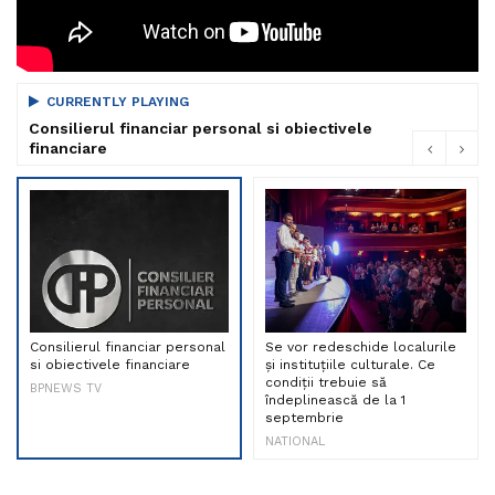
CURRENTLY PLAYING
Consilierul financiar personal si obiectivele
financiare
Consilierul financiar personal
Se vor redeschide localurile
si obiectivele financiare
și instituțiile culturale. Ce
condiții trebuie să
BPNEWS TV
îndeplinească de la 1
septembrie
NATIONAL