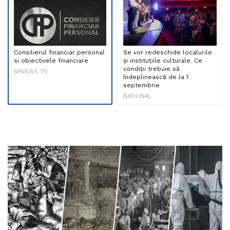
Consilierul financiar personal
Se vor redeschide localurile
si obiectivele financiare
și instituțiile culturale. Ce
condiții trebuie să
BPNEWS TV
îndeplinească de la 1
septembrie
NATIONAL