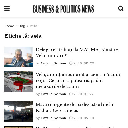
Home
Tag
vela
Etichetă:
vela
Delegare atribuții la MAI. MAI rămâne
Vela ministru?
by
Catalin Serban
2020-08-29
Vela, anunț îmbucurător pentru ”câinii
roșii”. Ce ar mai putea risipi din
necazurile de acum
by
Catalin Serban
2020-07-22
Măsuri urgente după dezastrul de la
Nădlac. Ce s-a decis
by
Catalin Serban
2020-05-20