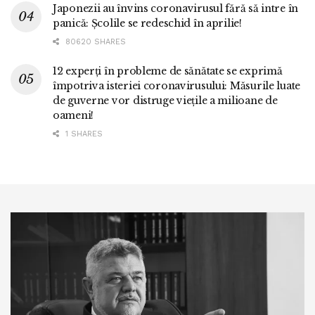
Japonezii au învins coronavirusul fără să intre în
panică: Școlile se redeschid în aprilie!
80620 SHARES
12 experți în probleme de sănătate se exprimă
împotriva isteriei coronavirusului: Măsurile luate
de guverne vor distruge viețile a milioane de
oameni!
1 SHARES