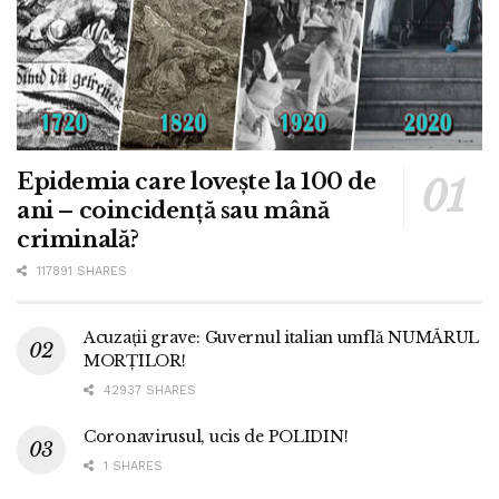
Epidemia care lovește la 100 de
ani – coincidență sau mână
criminală?
117891 SHARES
Acuzații grave: Guvernul italian umflă NUMĂRUL
MORȚILOR!
42937 SHARES
Coronavirusul, ucis de POLIDIN!
1 SHARES