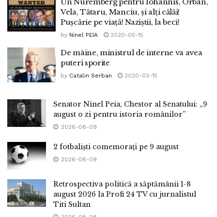
Un Nuremberg pentru Iohannis, Orban,
Vela, Tătaru, Manciu, și alți călăi!
Pușcărie pe viață! Naziștii, la beci!
by
Ninel PEIA
2020-05-15
De mâine, ministrul de interne va avea
puteri sporite
by
Catalin Serban
2020-03-15
Senator Ninel Peia, Chestor al Senatului: „9
august o zi pentru istoria românilor”
2026-08-09
2 fotbaliști comemorați pe 9 august
2026-08-09
Retrospectiva politică a săptămânii 1-8
august 2026 la Profi 24 TV cu jurnalistul
Titi Sultan
2026-08-08