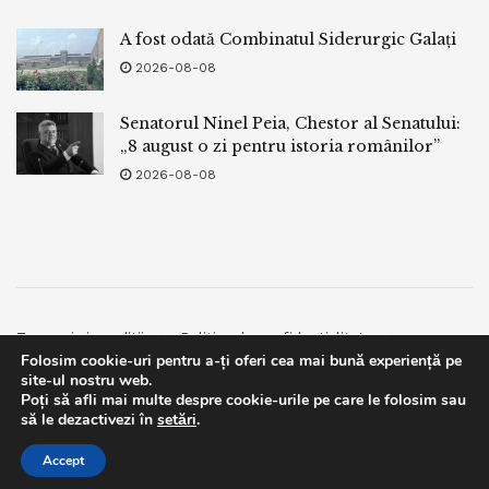
A fost odată Combinatul Siderurgic Galați
2026-08-08
Senatorul Ninel Peia, Chestor al Senatului:
„8 august o zi pentru istoria românilor”
2026-08-08
Termeni si conditii
Politica de confidentialitate
Folosim cookie-uri pentru a-ți oferi cea mai bună experiență pe
Facebook
Contact
site-ul nostru web.
Poți să afli mai multe despre cookie-urile pe care le folosim sau
© 2019
bpnews
- Business & Politics News
bpnews
.
This website uses GDPR cookies. By continuing to use this
să le dezactivezi în
setări
.
website you are giving consent to cookies being used. Visit our
Accept
Privacy and Cookie Policy
.
I Agree