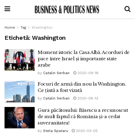
Home
Tag
Washington
Etichetă:
Washington
Moment istoric la Casa Albă. Acorduri de
pace între Israel și importante state
arabe
by
Catalin Serban
2020-09-16
Focuri de armă din nou la Washington.
Ce țintă a fost vizată
by
Catalin Serban
2020-08-13
Gura păcătosului: Băsescu a recunoscut
de mult faptul că România și-a cedat
suveranitatea!
by
Stela Spataru
2020-03-05