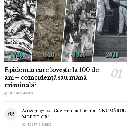
Epidemia care lovește la 100 de
ani – coincidență sau mână
criminală?
117891 SHARES
Acuzații grave: Guvernul italian umflă NUMĂRUL
MORȚILOR!
42937 SHARES