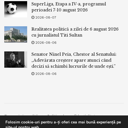
SuperLiga, Etapa a IV-a, programul
perioadei 7-10 august 2026
2026-08-07
Realitatea politică a zilei de 6 august 2026
cu jurnalistul Titi Sultan
2026-08-06
Senator Ninel Peia, Chestor al Senatului:
„Adevărata creștere apare atunci când
decizi să schimbi lucrurile de unde ești.”
2026-08-06
Termeni si conditii
Politica de confidentialitate
Folosim cookie-uri pentru a-ți oferi cea mai bună experiență pe
Facebook
Contact
site-ul nostru web.