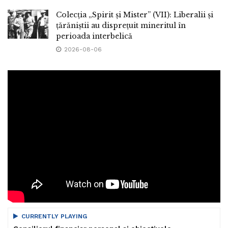
Colecția „Spirit și Mister” (VII): Liberalii și
țărăniștii au disprețuit mineritul în
perioada interbelică
2026-08-06
CURRENTLY PLAYING