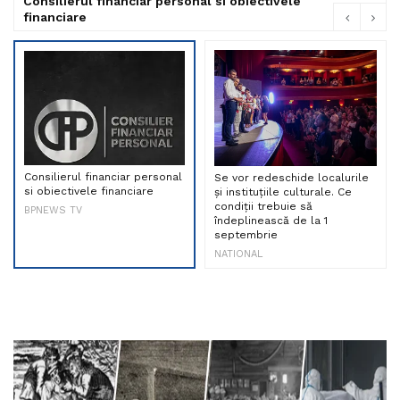
Consilierul financiar personal si obiectivele
financiare
Consilierul financiar personal
Se vor redeschide localurile
si obiectivele financiare
și instituțiile culturale. Ce
condiții trebuie să
BPNEWS TV
îndeplinească de la 1
septembrie
NATIONAL