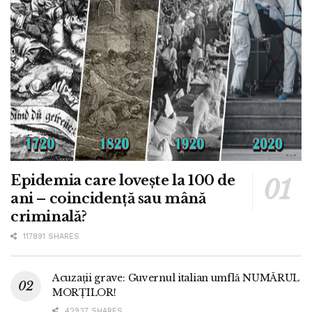
Epidemia care lovește la 100 de
ani – coincidență sau mână
criminală?
117891 SHARES
Acuzații grave: Guvernul italian umflă NUMĂRUL
MORȚILOR!
42937 SHARES