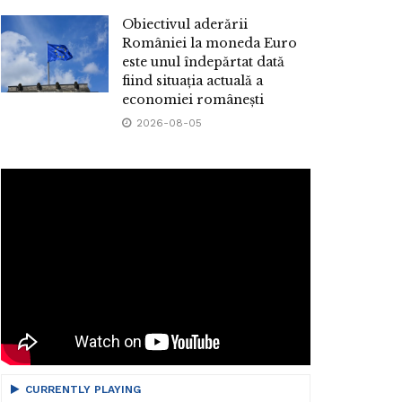
Obiectivul aderării
României la moneda Euro
este unul îndepărtat dată
fiind situația actuală a
economiei românești
2026-08-05
CURRENTLY PLAYING