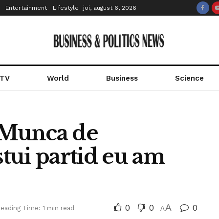
Entertainment
Lifestyle
joi, august 6, 2026
 TV
World
Business
Science
 ‘Munca de
stui partid eu am
0
0
A
0
eading Time: 1 min read
A