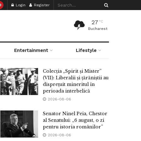
Login
Register
27
°C
Bucharest
Entertainment
Lifestyle
Colecția „Spirit și Mister”
(VII): Liberalii și țărăniștii au
disprețuit mineritul în
perioada interbelică
2026-08-06
Senator Ninel Peia, Chestor
al Senatului: „6 august, o zi
pentru istoria românilor”
2026-08-06