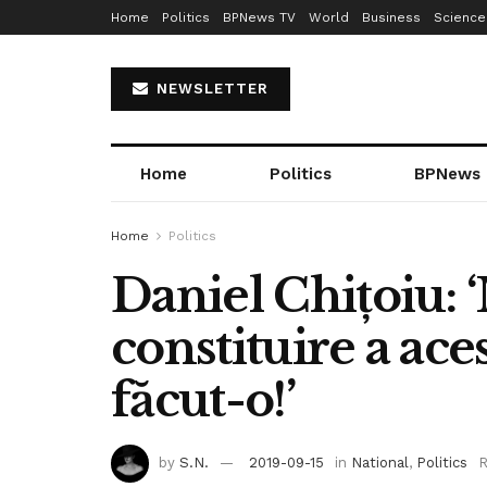
Home
Politics
BPNews TV
World
Business
Science
NEWSLETTER
Home
Politics
BPNews
Home
Politics
Daniel Chițoiu:
constituire a ace
făcut-o!’
by
S.N.
2019-09-15
in
National
,
Politics
R