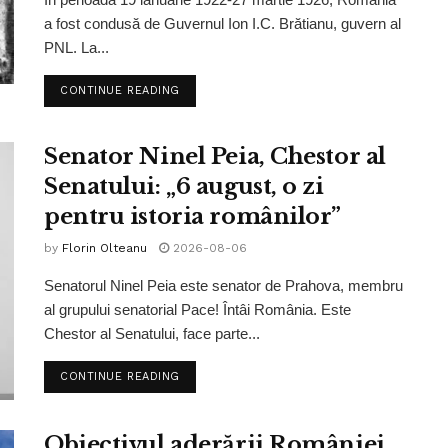
a fost condusă de Guvernul Ion I.C. Brătianu, guvern al
PNL. La...
CONTINUE READING
Senator Ninel Peia, Chestor al
Senatului: „6 august, o zi
pentru istoria românilor”
by
Florin Olteanu
2026-08-06
Senatorul Ninel Peia este senator de Prahova, membru
al grupului senatorial Pace! Întâi România. Este
Chestor al Senatului, face parte...
CONTINUE READING
Obiectivul aderării României