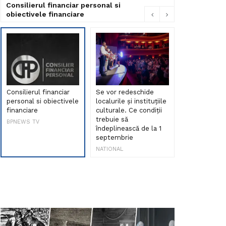
Consilierul financiar personal si
obiectivele financiare
Consilierul financiar
Se vor redeschide
Debut de sen
personal si obiectivele
localurile și instituțiile
muzica româ
financiare
culturale. Ce condiții
Maria Peia r
trebuie să
Internetul la
BPNEWS TV
îndeplinească de la 1
ani!
septembrie
NATIONAL
NATIONAL