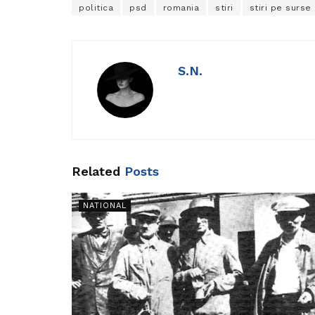
politica
psd
romania
stiri
stiri pe surse
S.N.
Related
Posts
NATIONAL