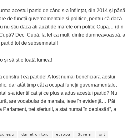
rma acestui partid de când s-a înființat, din 2014 și până
pare de funcții guvernamentale și politice, pentru că dacă
sau nu știu dacă ați auzit de marele om politic Cupă… (din
 Cupă? Deci Cupă, la fel ca mulți dintre dumneavoastră, a
 partid tot de subsemnatul!
 și să știe toată lumea!
 construit ea partide! A fost numai beneficiara aestui
ic, dar atât timp cât a ocupat funcții guvernamentale,
 s-a identificat și ce plus a adus acestui partid? Nu
ltură, are vocabular de mahala, iese în evidență… Păi
a Parlament, trei sferturi!, a stat numai în deplasări”, a
curesti
daniel chitoiu
europa
Guvern
pnl