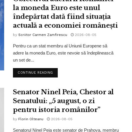
la moneda Euro este unul
îndepărtat dată fiind situația
actuală a economiei românești
by
Scriitor Carmen Zamfirescu
2026-08-05
Pentru ca un stat membru al Uniunii Europene să
adere la moneda Euro, este nevoie să îndeplinească
un set de...
CONTINUE READING
Senator Ninel Peia, Chestor al
Senatului: „5 august, o zi
pentru istoria românilor”
by
Florin Olteanu
2026-08-05
Senatorul Ninel Peia este senator de Prahova, membru