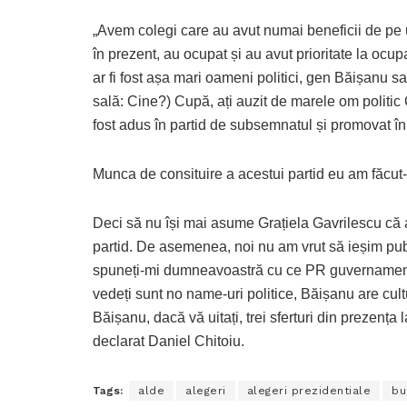
„Avem colegi care au avut numai beneficii de pe u
în prezent, au ocupat și au avut prioritate la ocu
ar fi fost așa mari oameni politici, gen Băișanu 
sală: Cine?) Cupă, ați auzit de marele om politic
fost adus în partid de subsemnatul și promovat în
Munca de consituire a acestui partid eu am făcut-o
Deci să nu își mai asume Grațiela Gavrilescu că a
partid. De asemenea, noi nu am vrut să ieșim publ
spuneți-mi dumneavoastră cu ce PR guvernamental
vedeți sunt no name-uri politice, Băișanu are cu
Băișanu, dacă vă uitați, trei sferturi din prezența l
declarat Daniel Chitoiu.
Tags:
alde
alegeri
alegeri prezidentiale
bu