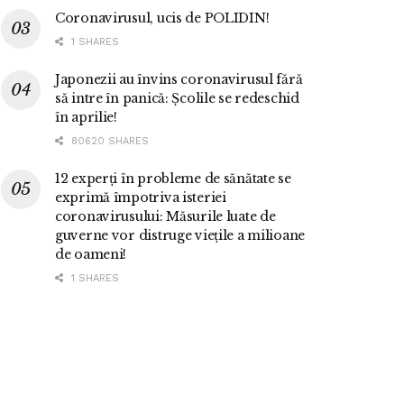
Coronavirusul, ucis de POLIDIN!
1 SHARES
Japonezii au învins coronavirusul fără
să intre în panică: Școlile se redeschid
în aprilie!
80620 SHARES
12 experți în probleme de sănătate se
exprimă împotriva isteriei
coronavirusului: Măsurile luate de
guverne vor distruge viețile a milioane
de oameni!
1 SHARES