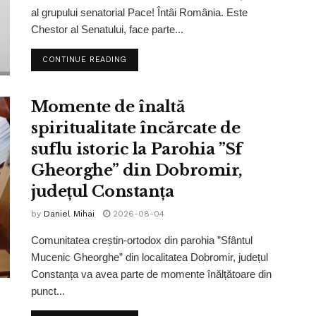
al grupului senatorial Pace! Întâi România. Este
Chestor al Senatului, face parte...
CONTINUE READING
Momente de înaltă
spiritualitate încărcate de
suflu istoric la Parohia ”Sf
Gheorghe” din Dobromir,
județul Constanța
by
Daniel Mihai
2026-08-04
Comunitatea creștin-ortodox din parohia ”Sfântul
Mucenic Gheorghe” din localitatea Dobromir, județul
Constanța va avea parte de momente înălțătoare din
punct...