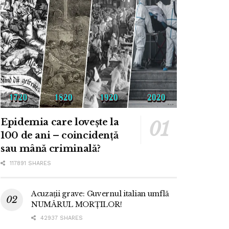
Epidemia care lovește la
100 de ani – coincidență
sau mână criminală?
117891 SHARES
Acuzații grave: Guvernul italian umflă
NUMĂRUL MORȚILOR!
42937 SHARES