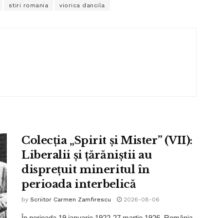
stiri romania
viorica dancila
Colecția „Spirit și Mister” (VII):
Liberalii și țărăniștii au
disprețuit mineritul în
perioada interbelică
by
Scriitor Carmen Zamfirescu
2026-08-06
În perioada 19 ianuarie 1922-27 martie 1926, România