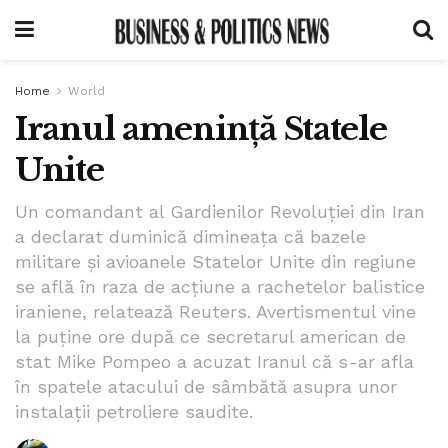
Home
World
Iranul amenință Statele
Unite
Un comandant al Gardienilor Revoluţiei din Iran
a declarat duminică dimineaţa că bazele
militare şi avioanele Statelor Unite din regiune
se află în raza de acţiune a rachetelor balistice
iraniene, relatează Reuters. Avertismentul vine
la puține ore după ce secretarul american de
stat Mike Pompeo a acuzat Iranul că s-ar afla
în spatele atacului de sâmbătă asupra unor
instalații petroliere saudite.