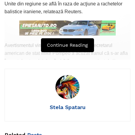
Unite din regiune se află în raza de acţiune a rachetelor
balistice iraniene, relatează Reuters.
Continue Reading
Avertismentul vine la puține ore după ce secretarul
american de stat Mike Pompeo a acuzat Iranul că s-ar afla
în spatele atacului de sâmbătă asupra unor instalații
petroliere saudite.
Mai multe clădiri ale uzinei de la Abiqaiq, una dintre cele
mai importante instalații de procesare a produselor
petroliere din Arabia Saudită, au fost ținta unui atac cu
drone, provocând un uriaș incendiu și scădere la jumătate
Stela Spataru
a producției petroliere a țării.
Related
Posts