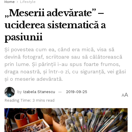
Home
Lifestyle
cea a actualul sistem economic mondial, care, în opinia sa,
„Meserii adevărate” –
sărăcește clasa de mijloc și îi îmbogățește și mai mult pe
cei bogați. Liderul de la Casa Albă a pledat pentru
uciderea sistematică a
reformarea sistemului comercial internațional, care „timp de
decenii a fost exploatat de națiuni care au acționat cu rea
pasiunii
credință”.
Și povestea cum ea, când era mică, visa să
Tags:
antiglobalizare
apararea intereselor nationale
devină fotograf, scriitoare sau să călătorească
bpnews
discurs
ONU
patriotism
steal spataru
prin lume. Și părinții i-au spus foarte frumos,
draga noastră, și într-o zi, cu siguranță, vei găsi
suveranitate nationala
Trump
și o meserie adevărată.
by
Izabela Stanescu
2019-09-25
A
A
Reading Time: 3 mins read