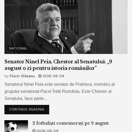
educatie
izabela stanescu bpnews
meserii
meserii adevarate
pasiune
psihologie
studentime
tineret
visuri
NATIONAL
Senator Ninel Peia, Chestor al Senatului: „9
august o zi pentru istoria românilor”
by
Florin Olteanu
2026-08-09
Senatorul Ninel Peia este senator de Prahova, membru al
grupului senatorial Pace! Întâi România. Este Chestor al
Senatului, face parte...
CONTINUE READING
2 fotbaliști comemorați pe 9 august
2026-08-09