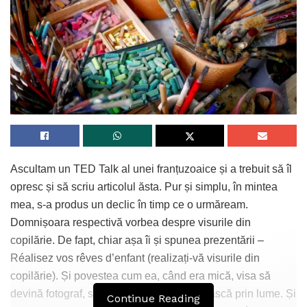
Ascultam un TED Talk al unei franțuzoaice și a trebuit să îl
opresc și să scriu articolul ăsta. Pur și simplu, în mintea
mea, s-a produs un declic în timp ce o urmăream.
Domnișoara respectivă vorbea despre visurile din
copilărie. De fapt, chiar așa îi și spunea prezentării –
Réalisez vos rêves d’enfant (realizați-vă visurile din
copilărie). Și povestea cum ea, când era mică, visa să
devină fotograf, scriitoare sau să călătorească prin lume. Și
Continue Reading