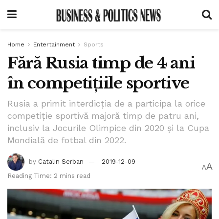
Home
Entertainment
Sports
Fără Rusia timp de 4 ani
în competițiile sportive
Rusia a primit interdicția de a participa la orice
competiție sportivă majoră timp de patru ani,
inclusiv la Jocurile Olimpice din 2020 și la Cupa
Mondială de fotbal din 2022.
by
Catalin Serban
2019-12-09
A
A
Reading Time: 2 mins read