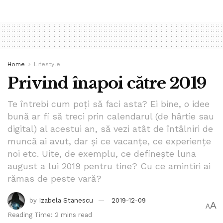
excludere
rusia
www.bpnews.ro
Home
Lifestyle
Privind înapoi către 2019
Te întrebi cum poți să faci asta? Ei bine, o idee
bună ar fi să treci prin calendarul (de hârtie sau
digital) al acestui an, să vezi atât de întâlniri de
muncă ai avut, dar și ce vacanțe, ce experiențe
noi etc. Uite, de exemplu, ce definește luna
august a lui 2019 pentru tine? Cu ce amintiri ai
rămas de peste vară?
by
Izabela Stanescu
2019-12-09
A
A
Reading Time: 2 mins read