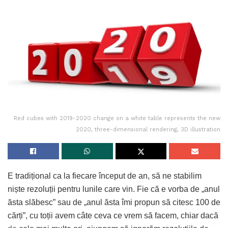
Red cubes with 2019-2020 change on a white table represents the new
2020, three-dimensional rendering, 3D illustration
E tradițional ca la fiecare început de an, să ne stabilim
niște rezoluții pentru lunile care vin. Fie că e vorba de „anul
ăsta slăbesc” sau de „anul ăsta îmi propun să citesc 100 de
cărți”, cu toții avem câte ceva ce vrem să facem, chiar dacă