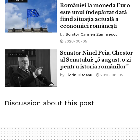
BUSINESS
domnia legii
george soros
haos
politie
României la moneda Euro
este unul îndepărtat dată
procuratura
procurori
fiind situația actuală a
economiei românești
by
Scriitor Carmen Zamfirescu
2026-08-05
Senator Ninel Peia, Chestor
NATIONAL
al Senatului: „5 august, o zi
pentru istoria românilor”
by
Florin Olteanu
2026-08-05
Discussion about this post