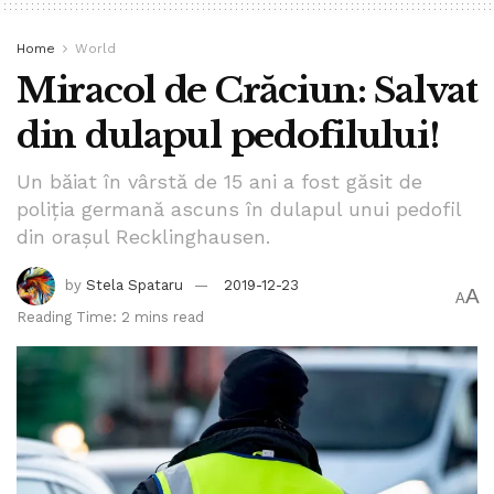
Home
World
Miracol de Crăciun: Salvat
din dulapul pedofilului!
Un băiat în vârstă de 15 ani a fost găsit de
poliția germană ascuns în dulapul unui pedofil
din orașul Recklinghausen.
by
Stela Spataru
2019-12-23
A
A
Reading Time: 2 mins read