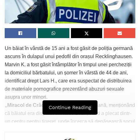
Un băiat în vârstă de 15 ani a fost găsit de poliția germană
ascuns în dulapul unui pedofil din orașul Recklinghausen.
Marvin K. a fost găsit întâmplător în timpul unei percheziții
la domiciliul bărbatului, un șomer în vârstă de 44 de ani,
identificat drept Lars H., care era suspectat de distribuirea
de materiale pornografice prezentând abuzuri sexuale
asupra unor minori.
„Miracol de Crăciun”
titrează presa germană, menționând
Continue Reading
că băiatul era dispărut din iunie 2017, când a plecat dintr-
un centru pentru tineret, unde încerca să depășească șocul
provocat de moartea tatălui său.
Încă nu se știe cum a ajuns copilul în casa pedofilului, dar