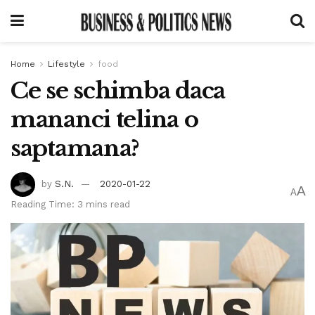
Home
Lifestyle
food
Ce se schimba daca
mananci telina o
saptamana?
by
S.N.
2020-01-22
A
A
Reading Time: 3 mins read