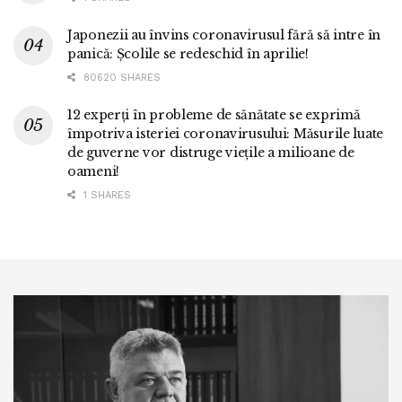
Japonezii au învins coronavirusul fără să intre în
panică: Școlile se redeschid în aprilie!
80620 SHARES
12 experți în probleme de sănătate se exprimă
împotriva isteriei coronavirusului: Măsurile luate
de guverne vor distruge viețile a milioane de
oameni!
1 SHARES