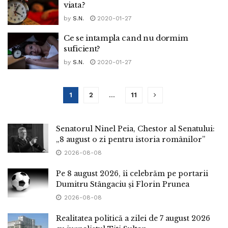
viata?
by
S.N.
2020-01-27
Ce se intampla cand nu dormim
suficient?
by
S.N.
2020-01-27
1
2
…
11
Senatorul Ninel Peia, Chestor al Senatului:
„8 august o zi pentru istoria românilor”
2026-08-08
Pe 8 august 2026, îi celebrăm pe portarii
Dumitru Stângaciu și Florin Prunea
2026-08-08
Realitatea politică a zilei de 7 august 2026