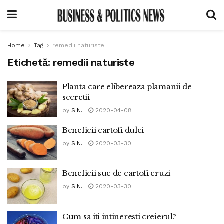
Home
Tag
remedii naturiste
Etichetă:
remedii naturiste
Planta care elibereaza plamanii de
secretii
by
S.N.
2020-04-08
Beneficii cartofi dulci
by
S.N.
2020-03-30
Beneficii suc de cartofi cruzi
by
S.N.
2020-03-30
Cum sa iti intineresti creierul?