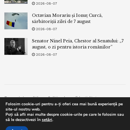
2026-08-07
Octavian Morariu și Ionuț Curcă,
sărbătoriții zilei de 7 august
2026-08-07
Senator Ninel Peia, Chestor al Senatului: „7
august, o zi pentru istoria românilor”
2026-08-07
Termeni si conditii
Politica de confidentialitate
Folosim cookie-uri pentru a-ți oferi cea mai bună experiență pe
Facebook
Contact
site-ul nostru web.
Poți să afli mai multe despre cookie-urile pe care le folosim sau
© 2019
bpnews
- Business & Politics News
bpnews
.
This website uses GDPR cookies. By continuing to use this
să le dezactivezi în
setări
.
website you are giving consent to cookies being used. Visit our