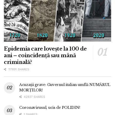
Epidemia care lovește la 100 de
ani – coincidență sau mână
criminală?
117891 SHARES
Acuzații grave: Guvernul italian umflă NUMĂRUL
MORȚILOR!
42937 SHARES
Coronavirusul, ucis de POLIDIN!
1 SHARES