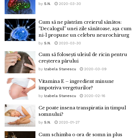
by
S.N.
2020-03-30
Cum să ne păstrăm creierul sănătos:
”Decalogul” unei zile sănătoase, așa cum
ni-l propune un celebru neurochirurg
by
S.N.
2020-03-30
Cum să folosești uleiul de ricin pentru
creșterea părului
by
Izabela Stanescu
2020-03-09
Vitamina E – ingredient minune
împotriva vergeturilor?
by
Izabela Stanescu
2020-02-16
Ce poate insena transpiratia in timpul
somnului?
by
S.N.
2020-01-27
Cum schimba o ora de somn in plus