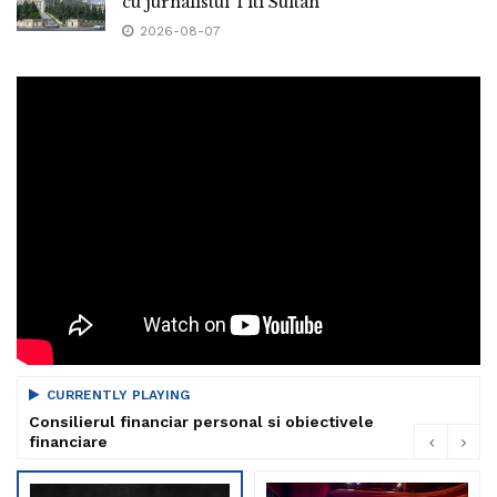
cu jurnalistul Titi Sultan
2026-08-07
CURRENTLY PLAYING
Consilierul financiar personal si obiectivele
financiare