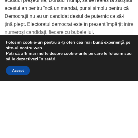
actualul președinte, Donald Trump, să fie reales la sfârșitul
acestui an pentru încă un mandat, pur și simplu pentru că
Democrații nu au un candidat destul de puternic ca să-i
țină piept. Electoratul democrat este în prezent împărțit intre
numeroși candidați, fiecare cu bubele lui.
Folosim cookie-uri pentru a-ți oferi cea mai bună experiență pe
site-ul nostru web.
Continue Reading
Poți să afli mai multe despre cookie-urile pe care le folosim sau
This website uses GDPR cookies. By continuing to use this
să le dezactivezi în
setări
.
website you are giving consent to cookies being used. Visit our
Însă în toată cursa asta, printre expiratul Bernie și soroșista
Accept
Privacy and Cookie Policy
.
I Agree
Warren, se tot remarcă un nume, anume Pete Buttigieg
care, în urma scrutinului de la începutul lunii, s-a auto-
declarat candidatul Partidului Democrat în cursa pentru
Biroul Oval. Buttigieg este primul candidat homosexual (de
altfel, nu a ezitat în a-și prezenta soțul celor prezenți –
Izabela Stanescu
viitorul Prim Domn al Statelor Unite?), lucru care cu
siguranță nu va place publicului american, printre care
există totuși foarte mulți conservatori care nu ar aprecia