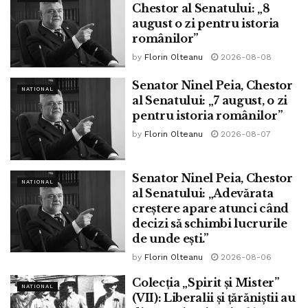
Chestor al Senatului: „8
„Concret, Mark
august o zi pentru istoria
românilor”
by
Florin Olteanu
2026-08-08
Senator Ninel Peia, Chestor
Gitenstein, utilizându-și puternica poziție de
NATIONAL
al Senatului: „7 august, o zi
ambasador extraordinar și plenipotențiar al Statelor
pentru istoria românilor”
Unite la București, a exercitat presiuni după modelul
by
Florin Olteanu
2026-08-07
experimentat și în mega-escorocheria Microsoft asupra
autorităților statului român, pentru ca Fondul
Proprietatea, care administra o parte importantă a
Senator Ninel Peia, Chestor
NATIONAL
al Senatului: „Adevărata
averii statului român, să-și schimbe consiliul de
creștere apare atunci când
administrație și să accepte accesul ca administratori al
decizi să schimbi lucrurile
reprezentanți
lor unor parteneri străini. Mai mult,
de unde ești.”
Gitenstein a impus și organizarea în acest sens a unei
by
Florin Olteanu
2026-08-06
licitații, în scopul de a salva aparențele. În final, după ce
Colecția „Spirit și Mister”
a stabilit regulile jocului, Gitenstein a devenit membru
NATIONAL
(VII): Liberalii și țărăniștii au
al Consiliului de Administrație al Fondului Proprietatea