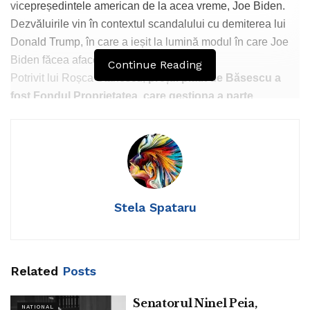
vicepreședintele american de la acea vreme, Joe Biden.
Dezvăluirile vin în contextul scandalului cu demiterea lui
Donald Trump, în care a ieșit la lumină modul în care Joe
Biden făcea afaceri oneroase în Ucraina.
Continue Reading
Potrivit lui Roșca Stănescu,
prețul plătit de Băsescu a
fost Fondul Proprietatea, care gestiona a parte
importantă a averii statului român.
Afacerea nu s-a făcut
pe față, ci prin intermediul ambasadorului american la acea
vreme,
Mark Gitenstein,
și el unul dintre cei care ne
puneau mereu la colț pe motiv de corupție, dacă vă mai
amintiți.
Stela Spataru
Related
Posts
Senatorul Ninel Peia,
NATIONAL