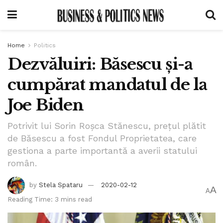
Home
Politics
Dezvăluiri: Băsescu și-a
cumpărat mandatul de la
Joe Biden
Potrivit lui Sorin Roșca Stănescu, prețul plătit
de Băsescu a fost Fondul Proprietatea, care
gestiona a parte importantă a averii statului
român.
by
Stela Spataru
2020-02-12
A
A
Reading Time: 3 mins read