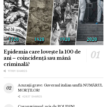
Epidemia care lovește la 100 de
ani – coincidență sau mână
criminală?
117891 SHARES
Acuzații grave: Guvernul italian umflă NUMĂRUL
MORȚILOR!
42937 SHARES
Coronavirusul, ucis de POLIDIN!