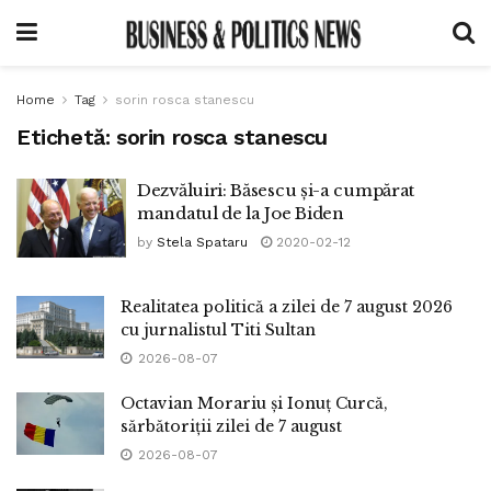
Home
Tag
sorin rosca stanescu
Etichetă:
sorin rosca stanescu
Dezvăluiri: Băsescu și-a cumpărat
mandatul de la Joe Biden
by
Stela Spataru
2020-02-12
Realitatea politică a zilei de 7 august 2026
cu jurnalistul Titi Sultan
2026-08-07
Octavian Morariu și Ionuț Curcă,
sărbătoriții zilei de 7 august
2026-08-07