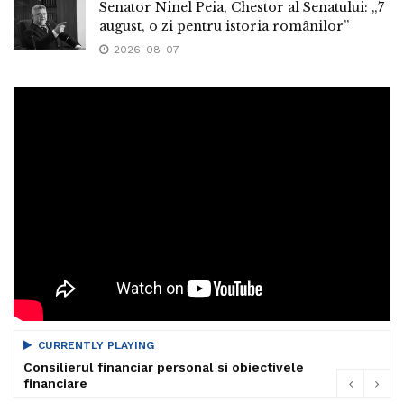
Senator Ninel Peia, Chestor al Senatului: „7
august, o zi pentru istoria românilor”
2026-08-07
CURRENTLY PLAYING
Consilierul financiar personal si obiectivele
financiare