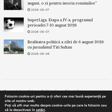
august, o zi pentru istoria românilor”
2026-08-07
SuperLiga, Etapa a IV-a, programul
perioadei 7-10 august 2026
2026-08-07
Realitatea politică a zilei de 6 august 2026
cu jurnalistul Titi Sultan
2026-08-06
Termeni si conditii
Politica de confidentialitate
Folosim cookie-uri pentru a-ți oferi cea mai bună experiență pe
Facebook
Contact
site-ul nostru web.
Poți să afli mai multe despre cookie-urile pe care le folosim sau
© 2019
bpnews
- Business & Politics News
bpnews
.
This website uses GDPR cookies. By continuing to use this
să le dezactivezi în
setări
.