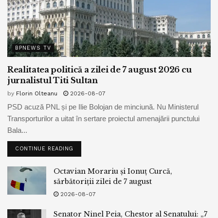
BPNEWS TV
Realitatea politică a zilei de 7 august 2026 cu
jurnalistul Titi Sultan
by
Florin Olteanu
2026-08-07
PSD acuză PNL și pe Ilie Bolojan de minciună. Nu Ministerul
Transporturilor a uitat în sertare proiectul amenajării punctului
Bala...
CONTINUE READING
Octavian Morariu și Ionuț Curcă,
sărbătoriții zilei de 7 august
2026-08-07
Senator Ninel Peia, Chestor al Senatului: „7