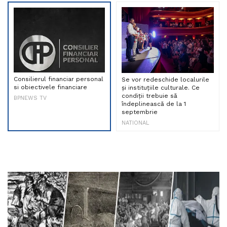
Consilierul financiar personal
Se vor redeschide localurile
si obiectivele financiare
și instituțiile culturale. Ce
condiții trebuie să
BPNEWS TV
îndeplinească de la 1
septembrie
NATIONAL