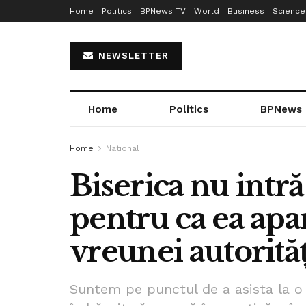
Home
Politics
BPNews TV
World
Business
Science
NEWSLETTER
Home
Politics
BPNews
Home
National
Biserica nu intră
pentru ca ea apar
vreunei autorită
Suntem pe punctul de a asista la o 