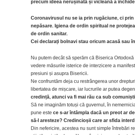
precum ideea nerușinată și vicleană a închideri
Coronavirusul nu se ia prin rugăciune, ci prin 
nepăsare. Igiena de ordin spiritual ne protejea
de ordin sanitar.
Cei declarați bolnavi stau oricum acasă sau î
Nu putem decât să sperăm că Biserica Ortodoxă 
vedere măsurile isterice de interzicere a manifestă
presiuni și asupra Bisericii.
Ne confruntăm deja cu restrângerea unor drepturi 
libertatea de mișcare, iar lucrurile ar putea dege
credință, atunci va fi mai rău ca sub comuniști
Să ne imaginăm totuși că guvernul, în nemernicia 
pune este
ce s-ar întâmpla dacă un preot ar dec
să-l aresteze? Credincioșii care ar sfida interdic
Din nefericire, acestea nu sunt simple întrebări ret