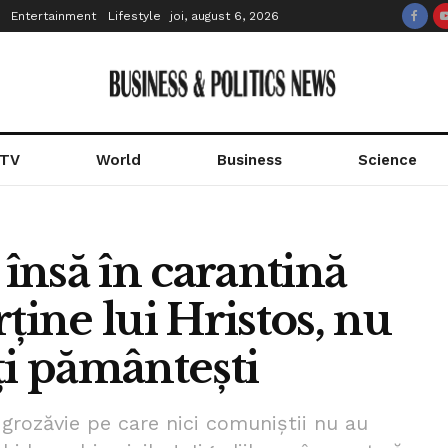
Entertainment
Lifestyle
joi, august 6, 2026
 TV
World
Business
Science
 însă în carantină
ține lui Hristos, nu
ți pământești
grozăvie pe care nici comuniștii nu au