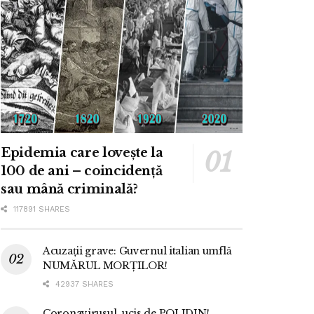
Epidemia care lovește la
100 de ani – coincidență
sau mână criminală?
117891 SHARES
Acuzații grave: Guvernul italian umflă
NUMĂRUL MORȚILOR!
42937 SHARES
Coronavirusul, ucis de POLIDIN!