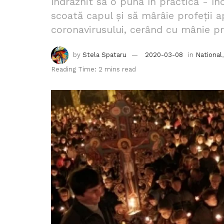
îndrăznit să o pună în practică - înc
scoată capul și să mârâie profeții 
coronavirusului, cerând cu mânie pro
by
Stela Spataru
2020-03-08
in
National
Reading Time: 2 mins read