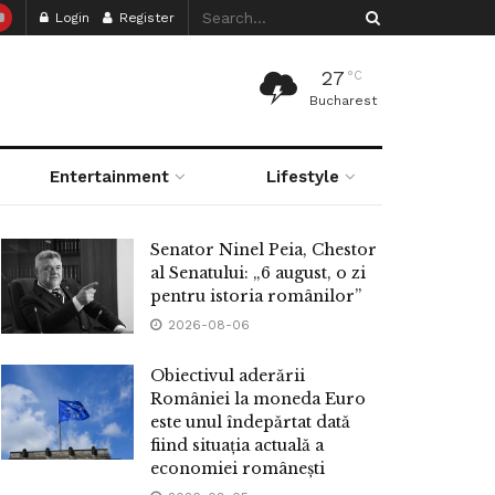
Login
Register
27
°C
Bucharest
Entertainment
Lifestyle
Senator Ninel Peia, Chestor
al Senatului: „6 august, o zi
pentru istoria românilor”
2026-08-06
Obiectivul aderării
României la moneda Euro
este unul îndepărtat dată
fiind situația actuală a
economiei românești