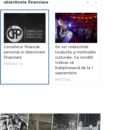
obiectivele financiare
Consilierul financiar
Se vor redeschide
Debut de sen
personal si obiectivele
localurile și instituțiile
muzica româ
financiare
culturale. Ce condiții
Maria Peia r
trebuie să
Internetul la
BPNEWS TV
îndeplinească de la 1
ani!
septembrie
NATIONAL
NATIONAL