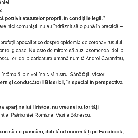
niei.
:
potrivit statutelor proprii, în condiţiile legii.”
re nici comuniștii nu au îndrăznit să o pună în practică –
 profeții apocaliptice despre epidemia de coronavirusului,
or religioase. Nu este de mirare să auzi asemenea idei la
sescu, ori de la caricatura umană numită Andrei Caramitru,
ntâmplă la nivel înalt. Ministrul Sănătății, Victor
vern și conducătorii Bisericii, în special în perspectiva
a aparține lui Hristos, nu vreunei autorități
ânt al Patriarhiei Române, Vasile Bănescu.
e toxic să ne panicăm, debitând enormități pe Facebook,