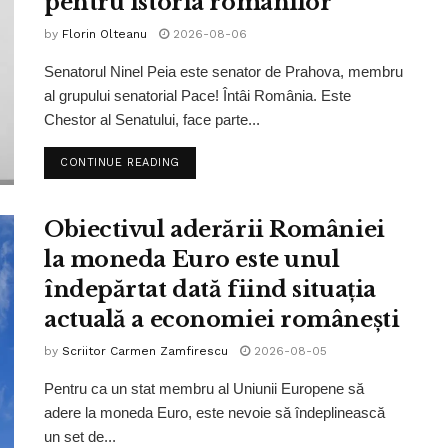
pentru istoria românilor”
by
Florin Olteanu
2026-08-06
Senatorul Ninel Peia este senator de Prahova, membru
al grupului senatorial Pace! Întâi România. Este
Chestor al Senatului, face parte...
CONTINUE READING
Obiectivul aderării României
la moneda Euro este unul
îndepărtat dată fiind situația
actuală a economiei românești
by
Scriitor Carmen Zamfirescu
2026-08-05
Pentru ca un stat membru al Uniunii Europene să
adere la moneda Euro, este nevoie să îndeplinească
un set de...