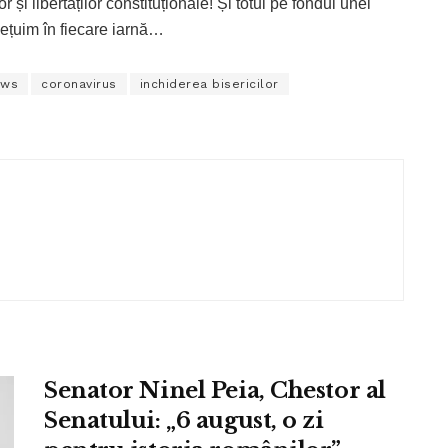
r și libertăților constituționale! Și totul pe fondul unei
ețuim în fiecare iarnă…
ews
coronavirus
inchiderea bisericilor
Senator Ninel Peia, Chestor al
Senatului: „6 august, o zi