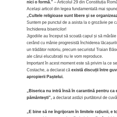
nici o formă.”
– Articolul 29 din Constituția Româ
Același articol din legea fundamentală mai spune
„Cultele religioase sunt libere şi se organizează 
Suntem pe punctul de a asista la o grozăvie pe ca
închiderea bisericilor!
Jigodiile au început să scoată capul și să mârâie
cerând cu mânie progresistă închiderea lăcașuril
un trădător notoriu, precum securistul Traian Bă
ale cărui elucubrații nu le vom reproduce.
Important în acest moment este să privim la ce se î
Costache, a declarat că
există discuții între gu
apropierii Paștelui.
„Biserica nu intră însă în carantină pentru ca e
pământești”,
a declarat astăzi purtătorul de cuv
„E bine să ne îngrijoram în limitele rațiunii, 