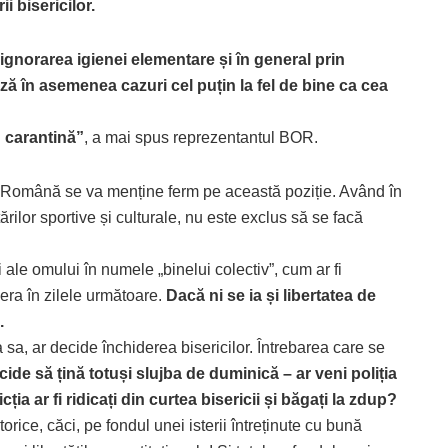
i bisericilor.
ignorarea igienei elementare și în general prin
ză în asemenea cazuri cel puțin la fel de bine ca cea
n carantină”
, a mai spus reprezentantul BOR.
Română se va menține ferm pe această poziție. Având în
rilor sportive și culturale, nu este exclus să se facă
ale omului în numele „binelui colectiv”, cum ar fi
nera în zilele următoare.
Dacă ni se ia și libertatea de
.
sa, ar decide închiderea bisericilor. Întrebarea care se
ide să țină totuși slujba de duminică – ar veni poliția
ția ar fi ridicați din curtea bisericii și băgați la zdup?
orice, căci, pe fondul unei isterii întreținute cu bună