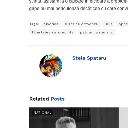
știință, asistăm la o călcare în picioare a drepturilo
gripe nu mai periculoasă decât cea cu care convi
Tags:
biserica
biserica ortodoxa
BOR
bpn
libertatea de credinta
patriarhia romana
Stela Spataru
Related
Posts
NATIONAL