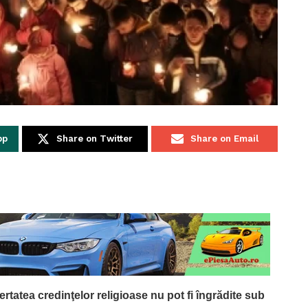
pp
Share on Twitter
Share on Email
bertatea credinţelor religioase nu pot fi îngrădite sub