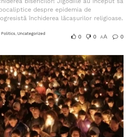
hiderea bisericilor! Jigodiile au început să
apocaliptice despre epidemia de
gresistă închiderea lăcașurilor religioase.
,
Politics
,
Uncategorized
0
0
A
0
A