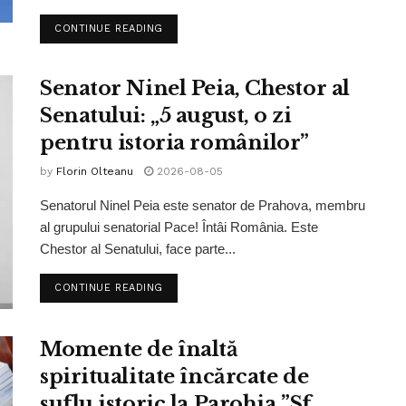
CONTINUE READING
Senator Ninel Peia, Chestor al
Senatului: „5 august, o zi
pentru istoria românilor”
by
Florin Olteanu
2026-08-05
Senatorul Ninel Peia este senator de Prahova, membru
al grupului senatorial Pace! Întâi România. Este
Chestor al Senatului, face parte...
CONTINUE READING
Momente de înaltă
spiritualitate încărcate de
suflu istoric la Parohia ”Sf