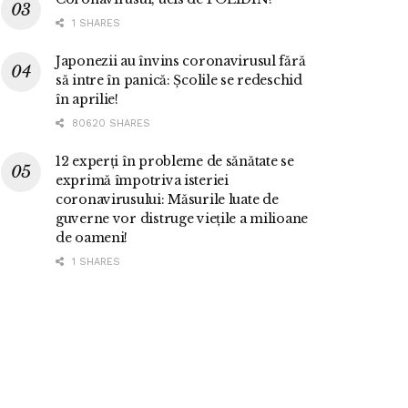
1 SHARES
Japonezii au învins coronavirusul fără
să intre în panică: Școlile se redeschid
în aprilie!
80620 SHARES
12 experți în probleme de sănătate se
exprimă împotriva isteriei
coronavirusului: Măsurile luate de
guverne vor distruge viețile a milioane
de oameni!
1 SHARES