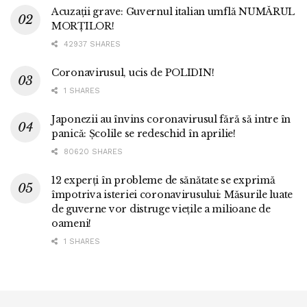
Acuzații grave: Guvernul italian umflă NUMĂRUL
MORȚILOR!
42937 SHARES
Coronavirusul, ucis de POLIDIN!
1 SHARES
Japonezii au învins coronavirusul fără să intre în
panică: Școlile se redeschid în aprilie!
80620 SHARES
12 experți în probleme de sănătate se exprimă
împotriva isteriei coronavirusului: Măsurile luate
de guverne vor distruge viețile a milioane de
oameni!
1 SHARES