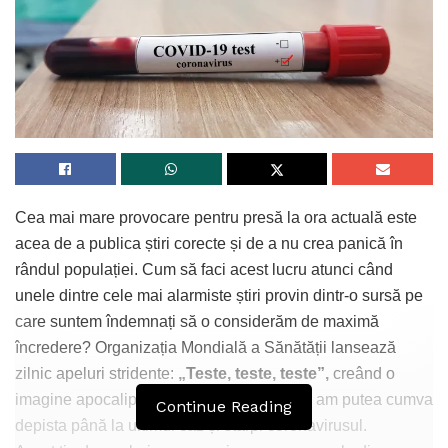
Cea mai mare provocare pentru presă la ora actuală este
acea de a publica știri corecte și de a nu crea panică în
rândul populației. Cum să faci acest lucru atunci când
unele dintre cele mai alarmiste știri provin dintr-o sursă pe
care suntem îndemnați să o considerăm de maximă
încredere? Organizația Mondială a Sănătății lansează
zilnic apeluri stridente:
„Teste, teste, teste”,
creând o
imagine apocaliptică, dar și ideea falsă că am putea cumva
Continue Reading
depista până la ultimul caz și stârpi coronavirusul.