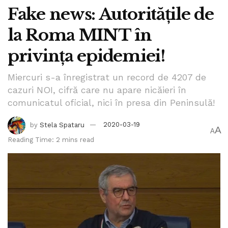
Fake news: Autoritățile de
la Roma MINT în
privința epidemiei!
Miercuri s-a înregistrat un record de 4207 de
cazuri NOI, cifră care nu apare nicăieri în
comunicatul oficial, nici în presa din Peninsulă!
by
Stela Spataru
2020-03-19
A
A
Reading Time: 2 mins read