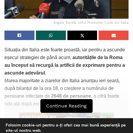
Angelo Borelli, seful Protectiei Civile din Italia
Situația din Italia este foarte proastă, iar pentru a ascunde
eșecul strategiei de până acum,
autoritățile de la Roma
au început să recurgă la artificii de exprimare pentru a
ascunde adevărul.
Marea majoritate a ziarelor din Italia anunțau ieri seară,
după bilanțul de la ora 18, o creștere a numărului de
persoane infectate de
2648 de persoane
, o cifră foarte
ridicată după zece zile de carantină.
Continue Reading
Folosim cookie-uri pentru a-ți oferi cea mai bună experiență pe
site-ul nostru web.