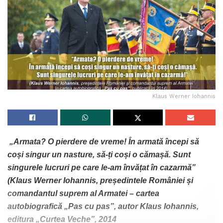
Klaus Werner Iohannis
„Armata? O pierdere de vreme! În armată începi să
coși singur un nasture, să-ți coși o cămașă. Sunt
singurele lucruri pe care le-am învățat în cazarmă”
(Klaus Werner Iohannis, președintele României și
comandantul suprem al Armatei – cartea
autobiografică „Pas cu pas”, autor Klaus Iohannis,
editura „Curtea Veche”, 2014