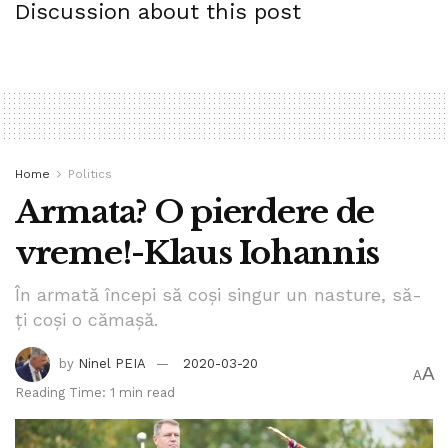
Discussion about this post
mass media
pandemie
politie globala
sistem sanitar
societate
structura de frica
Home
Politics
Armata? O pierdere de
vreme!-Klaus Iohannis
În armată începi să coși singur un nasture, să-
ți coși o cămașă.
by
Ninel PEIA
2020-03-20
A
A
Reading Time: 1 min read