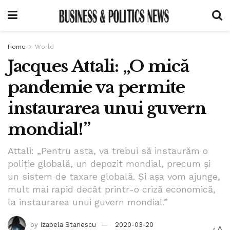
Home
World
Jacques Attali: „O mică
pandemie va permite
instaurarea unui guvern
mondial!”
Attali: „Pentru asta, va trebui să instaurăm o
poliție globală, un depozit mondial, precum și
un sistem de taxare globală. Și așa vom ajunge,
mult mai rapid decât printr-o criză economică,
la instaurarea unui guvern mondial.”
by
Izabela Stanescu
2020-03-20
A