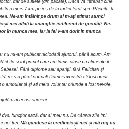
ctor, dar de suflete (din păcate). Dacă vă întrebați cine
chita a mers 7 km pe jos de la indicatorul spre Răchita, la
ptea.
Ne-am întâlnit pe drum și m-ați stimat atunci
șii mei aflați la ananghie indiferent de greutăți. Ne-
por în munca mea, iar la fel v-am dorit în munca
 dar nu mi-am publicat niciodată ajutorul, până acum. Am
chita și tot primul care am trimis plase cu alimente în
ebesel. Fără diplome sau apariții, fără Felicitari și
tră mi s-a părut normal! Dumneavoastră ați fost omul
t o ambulanță și ati mers voluntar oriunde a fost nevoie.
r ajutăm aceeași oameni.
 dvs. funcționează, dar al meu nu. De câteva zile îmi
r noi trei.
Mă gandesc la credincioșii mei și mă rog nu