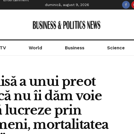
Entertainment
duminică, august 9, 2026
 TV
World
Business
Science
isă a unui preot
că nu îi dăm voie
 lucreze prin
meni, mortalitatea