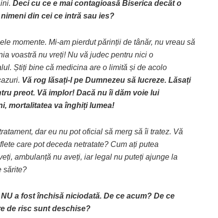
ini.
Deci cu ce e mai contagioasă Biserica decât o
imeni din cei ce intră sau ies?
 unele momente. Mi-am pierdut părinții de tânăr, nu vreau să
ia voastră nu vreți! Nu vă judec pentru nici o
ul. Știți bine că medicina are o limită și de acolo
cazuri.
Vă rog lăsați-l pe Dumnezeu să lucreze. Lăsați
ru preot. Vă implor! Dacă nu îi dăm voie lui
, mortalitatea va înghiți lumea!
atament, dar eu nu pot oficial să merg să îi tratez. Vă
flete care pot deceda netratate? Cum ați putea
ți, ambulanță nu aveți, iar legal nu puteți ajunge la
e sărite?
ca NU a fost închisă niciodată. De ce acum? De ce
are de risc sunt deschise?