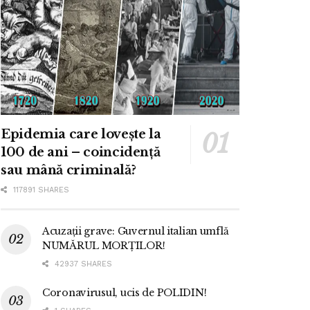
Epidemia care lovește la
100 de ani – coincidență
sau mână criminală?
117891 SHARES
Acuzații grave: Guvernul italian umflă
NUMĂRUL MORȚILOR!
42937 SHARES
Coronavirusul, ucis de POLIDIN!