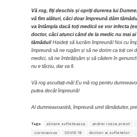
Vă rog, fiți deschis și opriți durerea lui Dumne
vă fim alături, căci doar împreună dăm tămăduir
va întâmpla dacă toți medicii se vor infecta (
doctor, căci atunci când de la medic nu mai ai
tămădui!
Haideți să lucrăm împreună! Noi cu Împăr
împreună să ne rugăm și să ne dorim ca toți cei din
medici, să ne îmbrățișăm și să cădem în genunc
nu e târziu, dar va fi.
Vă rog ascultați-mă! Eu mă rog pentru dumneavoast
putea decât împreună!
Al dumneavoastră, împreună umil tămăduitor, pre
Tags:
alinare sufleteasca
andrei rosca preot
coronavirus
COVID 19
doctori ai sufletelor