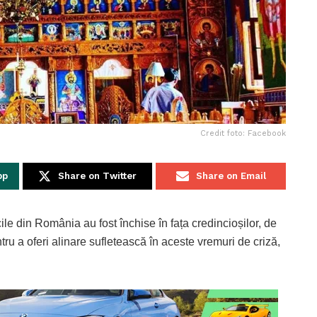
Credit foto: Facebook
pp
Share on Twitter
Share on Email
le din România au fost închise în fața credincioșilor, de
tru a oferi alinare sufletească în aceste vremuri de criză,