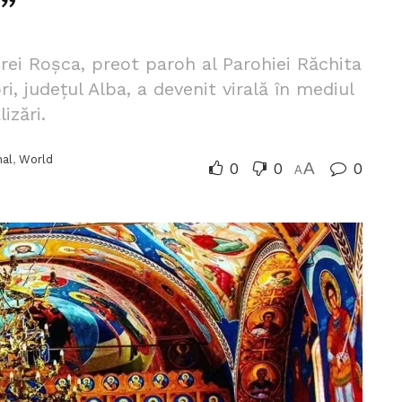
”
rei Roșca, preot paroh al Parohiei Răchita
i, județul Alba, a devenit virală în mediul
izări.
nal
,
World
0
0
A
0
A