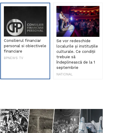
Consilierul financiar
Se vor redeschide
Debut de sen
personal si obiectivele
localurile și instituțiile
muzica româ
financiare
culturale. Ce condiții
Maria Peia r
trebuie să
Internetul la
BPNEWS TV
îndeplinească de la 1
ani!
septembrie
NATIONAL
NATIONAL