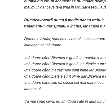
cumva din vreun accident să nu moară neîmpăr
mai mult, dar ceva te-a ținut în loc, dar eșecul a
Dumneavoastră puteți fi medic dar eu trebuie să
tratamentul, dar spitalul e închis, iar acasă n
Domnule Arafat, sunt omul care vă stimez enorm d
înțelegeți că mă doare:
-mă doare când Biserica e goală iar autobuzele s
-mă doare când Biserica e goală iar vămile sunt
-mă doare când magazinele sunt pline iar Biseric
-mă doare când piețele sunt pline dar Biserica e
-mă doare când știu că oficial cel mai mare focar d
autobuzul
Vă mai spun ceva, eu am două sate în grijă din m