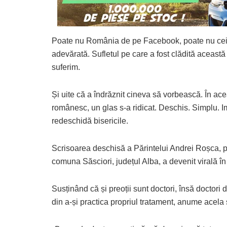
Poate nu România de pe Facebook, poate nu cei c
adevărată. Sufletul pe care a fost clădită această 
suferim.
Și uite că a îndrăznit cineva să vorbească. În a
românesc, un glas s-a ridicat. Deschis. Simplu. Im
redeschidă bisericile.
Scrisoarea deschisă a Părintelui Andrei Roșca, pr
comuna Săsciori, județul Alba, a devenit virală în
Susținând că și preoții sunt doctori, însă doctori 
din a-și practica propriul tratament, anume acela s