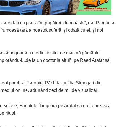
are dau cu piatra în „pupătorii de moaște”, dar România
frumoasă țară a noastră suferă, și odată cu el, și noi
ceastă prigoană a credincioșilor ce macină pământul
plorându-l, „de la un doctor la altul”, pe Raed Arafat să
eot paroh al Parohiei Răchita cu filia Strungari din
 mediul online, adunând zeci de mii de vizualizări.
de suflete, Părintele îl imploră pe Arafat să nu-l oprească
piritual.