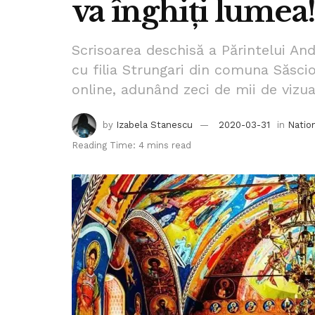
va înghiți lumea!
Scrisoarea deschisă a Părintelui And
cu filia Strungari din comuna Săscior
online, adunând zeci de mii de vizual
by
Izabela Stanescu
2020-03-31
in
Natio
Reading Time: 4 mins read