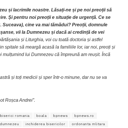
zeu și lacrimile noastre. Lăsați-ne și pe noi preoții să
e. Și pentru noi preoții e situație de urgență. Ce se
ex. Suceava), cine va mai tămădui? Preoții, domnule
 șanse, vii la Dumnezeu și dacă ai credință de vei
tășania și Liturghia, voi cu toată doctoria și astfel
 spitale să meargă acasă la familiile lor, iar noi, preoți și
hi mulțumind lui Dumnezeu că împreună am reușit. Încă
ră și toți medicii și sper într-o minune, dar nu se va
ot Roșca Andrei”.
biserici romania
boala
bpnews
bpnews.ro
dumnezeu
inchiderea bisericilor
ordonanta mlitara