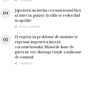
1 SHARES
Japonezii au învins coronavirusul fără
să intre în panică: Școlile se redeschid
în aprilie!
80620 SHARES
12 experți în probleme de sănătate se
exprimă împotriva isteriei
coronavirusului: Măsurile luate de
guverne vor distruge viețile a milioane
de oameni!
1 SHARES