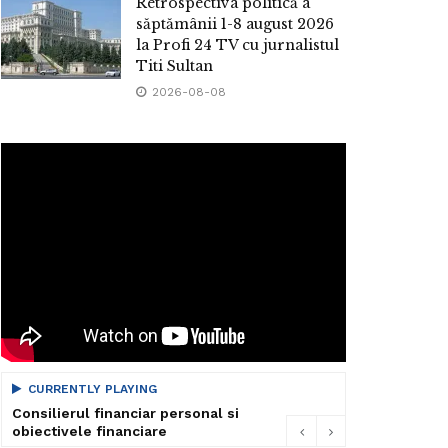
Retrospectiva politică a
săptămânii 1-8 august 2026
la Profi 24 TV cu jurnalistul
Titi Sultan
2026-08-08
CURRENTLY PLAYING
Consilierul financiar personal si
obiectivele financiare