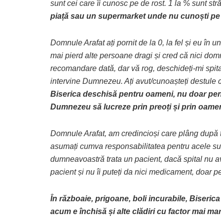
sunt cei care îi cunosc pe de rost. 1 la % sunt stră
piață sau un supermarket unde nu cunoști pe n
Domnule Arafat ați pornit de la 0, la fel și eu în
mai pierd alte persoane dragi și cred că nici domn
recomandare dată, dar vă rog, deschideți-mi spital
intervine Dumnezeu. Ați avut/cunoașteți destule 
Biserica deschisă pentru oameni, nu doar pent
Dumnezeu să lucreze prin preoți și prin oameni
Domnule Arafat, am credincioși care plâng după tr
asumați cumva responsabilitatea pentru acele su
dumneavoastră trata un pacient, dacă spital nu ave
pacient și nu îi puteți da nici medicament, doar p
În războaie, prigoane, boli incurabile, Biseri
acum e închisă și alte clădiri cu factor mai m