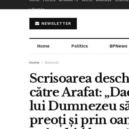
Home
Politics
BPNews TV
World
Business
Science
Lifestyle
NEWSLETTER
Home
Politics
BPNews
Home
National
Scrisoarea desch
către Arafat: „Da
lui Dumnezeu să
preoți și prin oa