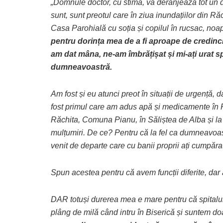
„Domnule doctor, cu stimă, vă deranjează tot un do
sunt, sunt preotul care în ziua inundațiilor din Ră
Casa Parohială cu soția și copilul în rucsac, noa
pentru dorința mea de a fi aproape de credincio
am dat mâna, ne-am îmbrățișat și mi-ați urat s
dumneavoastră.
Am fost și eu atunci preot în situații de urgență,
fost primul care am adus apă și medicamente în Ră
Răchita, Comuna Pianu, în Săliștea de Alba și la S
mulțumiri. De ce? Pentru că la fel ca dumneavoas
venit de departe care cu banii proprii ați cumpăra
Spun acestea pentru că avem funcții diferite, da
DAR totuși durerea mea e mare pentru că spitalul
plâng de milă când intru în Biserică și suntem doa