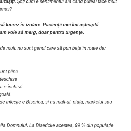
tășiți.
Știți cum e sentimentul ăla când puteai face mult
 rămas?
 lucrez în izolare. Pacienții mei îmi așteaptă
u am voie să merg, doar pentru urgențe.
e mult, nu sunt genul care să pun bețe în roate dar
unt pline
 deschise
a e închisă
 goală
e infecție e Biserica, și nu mall-ul, piața, marketul sau
ila Domnului. La Bisericile acestea, 99 % din populație