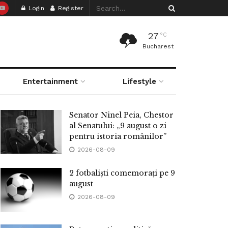
Login
Register
27
°C
Bucharest
Entertainment
Lifestyle
Senator Ninel Peia, Chestor
al Senatului: „9 august o zi
pentru istoria românilor”
2026-08-09
2 fotbaliști comemorați pe 9
august
2026-08-09