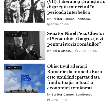
(VII): Liberalii și țărăniștii au
disprețuit mineritul în
perioada interbelică
by
Scriitor Carmen Zamfirescu
2026-08-06
Senator Ninel Peia, Chestor
NATIONAL
al Senatului: „6 august, o zi
pentru istoria românilor”
by
Florin Olteanu
2026-08-06
Obiectivul aderării
BUSINESS
României la moneda Euro
este unul îndepărtat dată
fiind situația actuală a
economiei românești
by
Scriitor Carmen Zamfirescu
2026-08-05