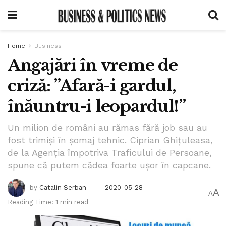
Home
Business
Angajări în vreme de
criză: ”Afară-i gardul,
înăuntru-i leopardul!”
Un milion de români au rămas fără job sau au
fost trimişi în şomaj tehnic. Ciprian Ghiţuleasa,
de la Agenţia împotriva Traficului de Persoane,
spune că putem cădea foarte uşor în capcane.
by
Catalin Serban
2020-05-28
A
A
Reading Time: 1 min read