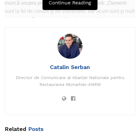
Continue Reading
muncă asupra problemelor care pot să apară: „Oamenii
sunt la fel de creduli şi de vulnerabili, dar acum sunt şi mult
mai presaţi. Este accentuată graba de a obţine un loc de
muncă, au familii de întreţinut, şi-au terminat resursele, şi-
au pierdut job-urile şi alocă mai puţin timp verificării unor
anunţuri”.
Ciprian Ghiţuleasa recomandă ca oamenii să aleagă
întotdeauna variantele oficiale când își caută un loc de
Catalin Serban
muncă, precum AJOFM pentru joburile din România sau
Director de Comunicare al Alianței Nationale pentru
EURES pentru cele din străinătate.
Restaurarea Monarhiei-ANRM
Trebuie verificat angajatorul, agenţia de plasare, iar
contractul să aibă clauze clare.
În epidemie, autorităţile nu au primit sesizări cu privire la
astfel de victime, dar se aşteaptă să apară în următoarea
Related
Posts
perioadă.