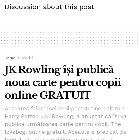
Discussion about this post
Home
World
JK Rowling își publică
noua carte pentru copii
online GRATUIT
Autoarea faimoasei serii pentru tineri cititori
Harry Potter, J.K. Rowling, a anunțat că își va
publica următoarea carte pentru copii, The
Ickabog, online gratuit. Aceasta a precizat pe
blogul său că va publica un capitol pe zi.