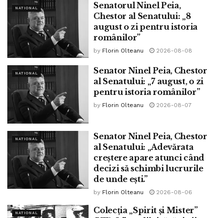
Senatorul Ninel Peia,
„Am sesizat pattern: caută să-l facă atractiv, nu ai suficiente
NATIONAL
Chestor al Senatului: „8
informaţii pe care să le poţi verifica şi nici nu are condiţii pe
august o zi pentru istoria
care să nu le poţi îndeplini. Adică nu îţi trebuie experienţă,
românilor”
studii în domeniu, sau să cunoşti limba ţării respective.
by
Florin Olteanu
2026-08-08
Toate sunt prezentate vag şi frumos de genul: <Noi ne
Senator Ninel Peia, Chestor
ocupăm de tot, important este să vii>”, a declarat pentru
NATIONAL
al Senatului: „7 august, o zi
MEDIAFAX Cristian Ghiţuleasa.
pentru istoria românilor”
În ultimele săptămâni, mii de români au plecat la muncă în
by
Florin Olteanu
2026-08-07
străinătate prin curse organizate, după ce au rămas fără
job în pandemie.
Senator Ninel Peia, Chestor
NATIONAL
al Senatului: „Adevărata
Tags:
angajări
anunțuri atractive
catalin serban
creștere apare atunci când
criză post covid-19
firme
trafic
www.bpnews.ro
decizi să schimbi lucrurile
de unde ești.”
by
Florin Olteanu
2026-08-06
Colecția „Spirit și Mister”
NATIONAL