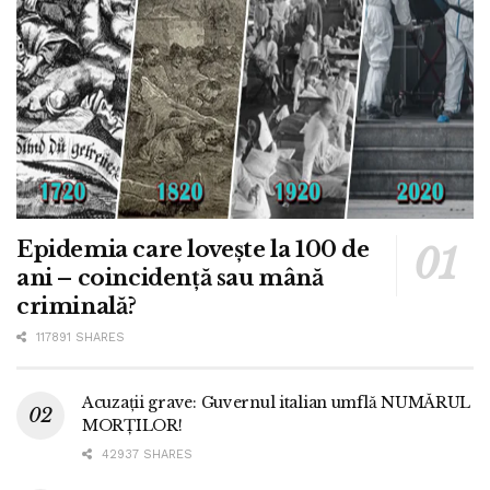
Epidemia care lovește la 100 de
ani – coincidență sau mână
criminală?
117891 SHARES
Acuzații grave: Guvernul italian umflă NUMĂRUL
MORȚILOR!
42937 SHARES