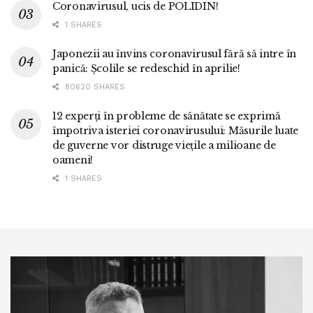
Coronavirusul, ucis de POLIDIN!
1 SHARES
Japonezii au învins coronavirusul fără să intre în
panică: Școlile se redeschid în aprilie!
80620 SHARES
12 experți în probleme de sănătate se exprimă
împotriva isteriei coronavirusului: Măsurile luate
de guverne vor distruge viețile a milioane de
oameni!
1 SHARES