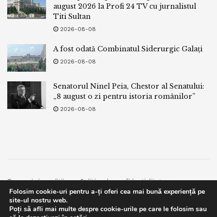
august 2026 la Profi 24 TV cu jurnalistul
Titi Sultan
2026-08-08
A fost odată Combinatul Siderurgic Galați
2026-08-08
Senatorul Ninel Peia, Chestor al Senatului:
„8 august o zi pentru istoria românilor”
2026-08-08
Termeni si conditii
Politica de confidentialitate
Folosim cookie-uri pentru a-ți oferi cea mai bună experiență pe
Facebook
Contact
site-ul nostru web.
Poți să afli mai multe despre cookie-urile pe care le folosim sau
© 2019
bpnews
- Business & Politics News
bpnews
.
This website uses GDPR cookies. By continuing to use this