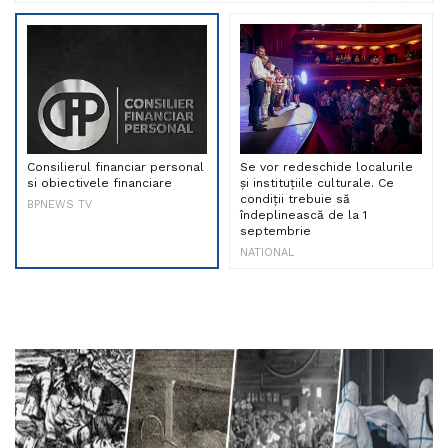
Consilierul financiar personal
Se vor redeschide localurile
si obiectivele financiare
și instituțiile culturale. Ce
condiții trebuie să
BPNEWS TV
îndeplinească de la 1
septembrie
NATIONAL