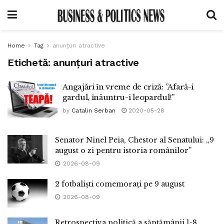
Home
Tag
anunțuri atractive
Etichetă:
anunțuri atractive
Angajări în vreme de criză: ”Afară-i
gardul, înăuntru-i leopardul!”
by
Catalin Serban
2020-05-28
Senator Ninel Peia, Chestor al Senatului: „9
august o zi pentru istoria românilor”
2026-08-09
2 fotbaliști comemorați pe 9 august
2026-08-09
Retrospectiva politică a săptămânii 1-8