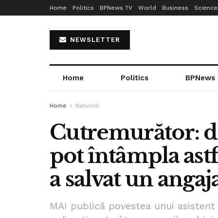
Home
Politics
BPNews TV
World
Business
Science
NEWSLETTER
Home
Politics
BPNews
Home
National
Cutremurător: do
pot întâmpla astf
a salvat un ang
MAI publică povestea unui asistent