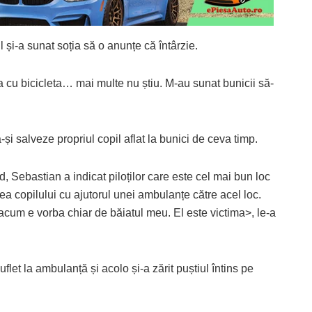
l și-a sunat soția să o anunțe că întârzie.
a cu bicicleta… mai multe nu știu. M-au sunat bunicii să-
i salveze propriul copil aflat la bunici de ceva timp.
d, Sebastian a indicat piloților care este cel mai bun loc
rea copilului cu ajutorul unei ambulanțe către acel loc.
i acum e vorba chiar de băiatul meu. El este victima>, le-a
uflet la ambulanță și acolo și-a zărit puștiul întins pe