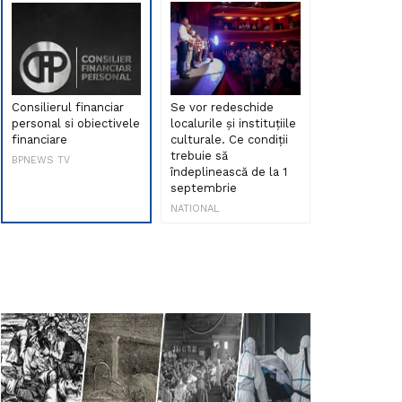
Consilierul financiar
Se vor redeschide
Debut de sen
personal si obiectivele
localurile și instituțiile
muzica româ
financiare
culturale. Ce condiții
Maria Peia r
trebuie să
Internetul la
BPNEWS TV
îndeplinească de la 1
ani!
septembrie
NATIONAL
NATIONAL