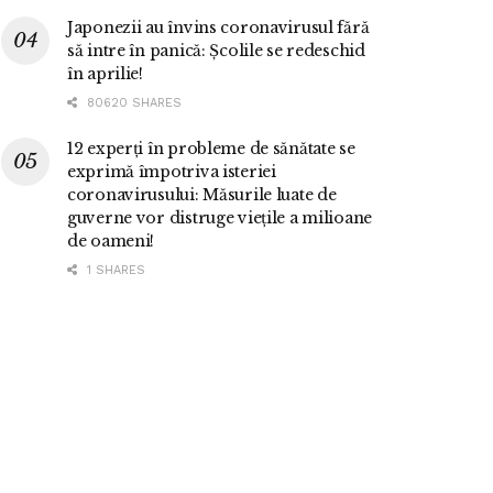
Japonezii au învins coronavirusul fără
să intre în panică: Școlile se redeschid
în aprilie!
80620 SHARES
12 experți în probleme de sănătate se
exprimă împotriva isteriei
coronavirusului: Măsurile luate de
guverne vor distruge viețile a milioane
de oameni!
1 SHARES