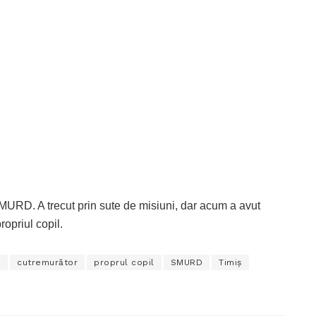
SMURD. A trecut prin sute de misiuni, dar acum a avut
ropriul copil.
n
cutremurător
proprul copil
SMURD
Timiș