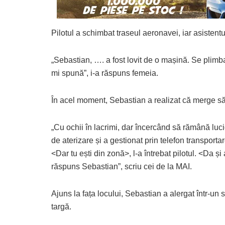
Pilotul a schimbat traseul aeronavei, iar asistentu
„Sebastian, …. a fost lovit de o mașină. Se plimb
mi spună”, i-a răspuns femeia.
În acel moment, Sebastian a realizat că merge să-ș
„Cu ochii în lacrimi, dar încercând să rămână luci
de aterizare și a gestionat prin telefon transporta
<Dar tu ești din zonă>, l-a întrebat pilotul. <Da ș
răspuns Sebastian”, scriu cei de la MAI.
Ajuns la fața locului, Sebastian a alergat într-un s
targă.