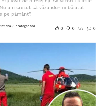
letă lovit de o mașină. Salvatorul a aflat
 „Nu am crezut că văzându-mi băiatul
de pe pământ”.
National
,
Uncategorized
0
0
A
0
A