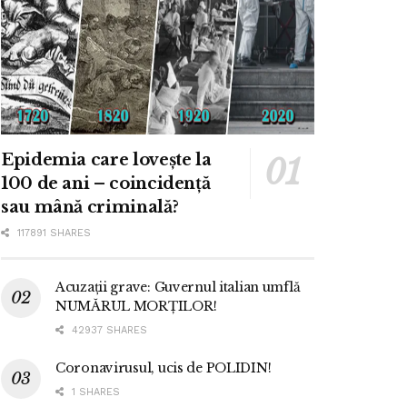
Epidemia care lovește la
100 de ani – coincidență
sau mână criminală?
117891 SHARES
Acuzații grave: Guvernul italian umflă
NUMĂRUL MORȚILOR!
42937 SHARES
Coronavirusul, ucis de POLIDIN!
1 SHARES