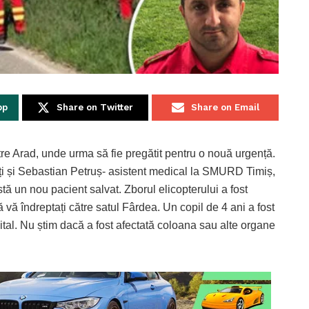
pp
Share on Twitter
Share on Email
e Arad, unde urma să fie pregătit pentru o nouă urgență.
oți și Sebastian Petruș- asistent medical la SMURD Timiș,
ă un nou pacient salvat. Zborul elicopterului a fost
ă vă îndreptați către satul Fârdea. Un copil de 4 ani a fost
pital. Nu știm dacă a fost afectată coloana sau alte organe