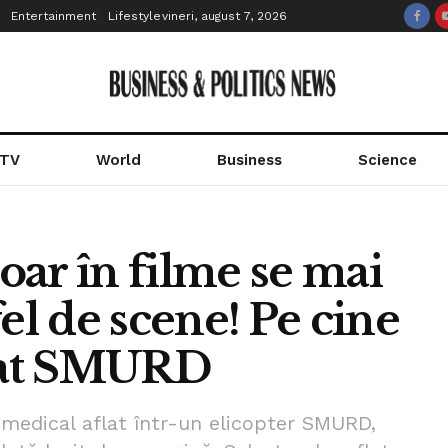
Entertainment
Lifestyle
vineri, august 7, 2026
 TV
World
Business
Science
ar în filme se mai
el de scene! Pe cine
ajat SMURD
 medical aflat într-un elicopter SMURD,