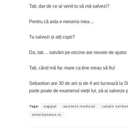
Tati, dar de ce ai venit tu să mă salvezi?
Pentru că asta e meseria mea…
Tu salvezi și alți copii?
Da, tati… salvăm pe oricine are nevoie de ajutor.
Tati, când mă fac mare ca tine vreau să fiu!
Sebastian are 30 de ani și de 4 ani lucrează la 
parte poate de examenul vieții lui, să-și salveze p
Tags:
angajat
asistent medicial
catalin serba
www.bpnews.ro