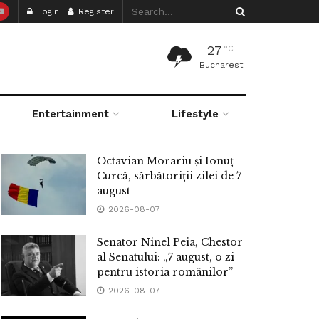
Login
Register
27
°C
Bucharest
Entertainment
Lifestyle
Octavian Morariu și Ionuț
Curcă, sărbătoriții zilei de 7
august
2026-08-07
Senator Ninel Peia, Chestor
al Senatului: „7 august, o zi
pentru istoria românilor”
2026-08-07