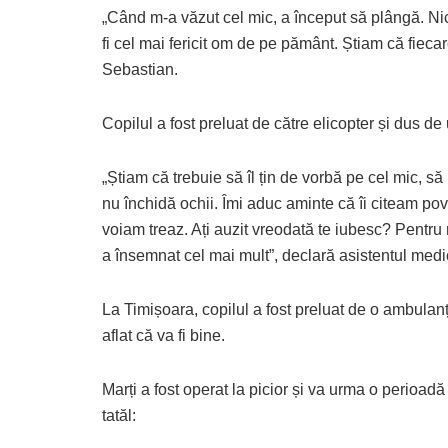
„Când m-a văzut cel mic, a început să plângă. Ni
fi cel mai fericit om de pe pământ. Știam că fieca
Sebastian.
Copilul a fost preluat de către elicopter și dus de
„Știam că trebuie să îl țin de vorbă pe cel mic, 
nu închidă ochii. Îmi aduc aminte că îi citeam pove
voiam treaz. Ați auzit vreodată te iubesc? Pentru
a însemnat cel mai mult”, declară asistentul medi
La Timișoara, copilul a fost preluat de o ambulanță
aflat că va fi bine.
Marți a fost operat la picior și va urma o perioadă
tatăl: