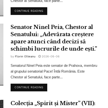
Chestor al Senatului, face parte...
CONTINUE READING
Senator Ninel Peia, Chestor al
Senatului: „Adevărata creștere
apare atunci când decizi să
schimbi lucrurile de unde ești.”
by
Florin Olteanu
2026-08-06
Senatorul Ninel Peia este senator de Prahova, membru
al grupului senatorial Pace! Întâi România. Este
Chestor al Senatului, face parte...
CONTINUE READING
Colecția „Spirit și Mister” (VII):