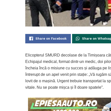
Share on Facebook
Share on Whatsa
Elicopterul SMURD decolase de la Timișoara cătr
Echipajul medical, format dintr-un medic, doi pil
încheia încă o misiune cu succes și adăuga pe list
întrerupt de un apel venit prin stație: „Vă rugăm s
lovit de o mașină. Urgent trebuie transportat la s
vitale. Nu se poate mișca și îl doare spatele”.