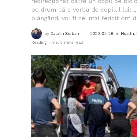
redirecționat către un copil pe bicic
pe drum că e vorba de copilul lui:
plângând, voi fi cel mai fericit om 
by
Catalin Serban
2020-05-28
in
Health
,
Reading Time: 2 mins read