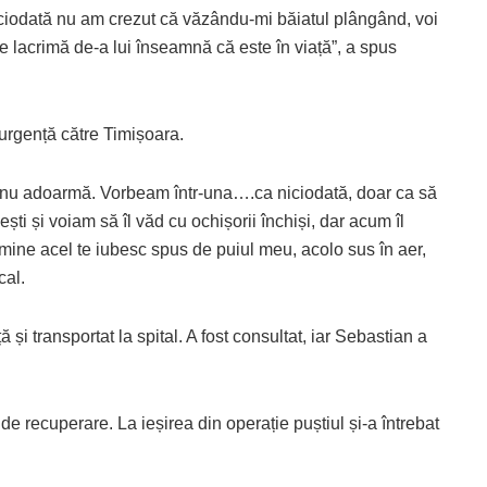
ciodată nu am crezut că văzându-mi băiatul plângând, voi
re lacrimă de-a lui înseamnă că este în viață”, a spus
 urgență către Timișoara.
să nu adoarmă. Vorbeam într-una….ca niciodată, doar ca să
ști și voiam să îl văd cu ochișorii închiși, dar acum îl
 mine acel te iubesc spus de puiul meu, acolo sus în aer,
cal.
 și transportat la spital. A fost consultat, iar Sebastian a
 de recuperare. La ieșirea din operație puștiul și-a întrebat