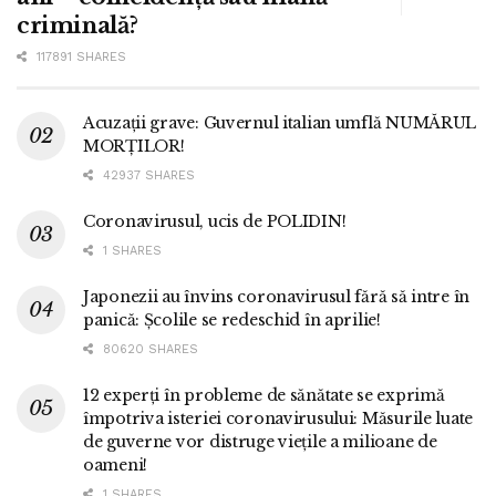
criminală?
117891 SHARES
Acuzații grave: Guvernul italian umflă NUMĂRUL
MORȚILOR!
42937 SHARES
Coronavirusul, ucis de POLIDIN!
1 SHARES
Japonezii au învins coronavirusul fără să intre în
panică: Școlile se redeschid în aprilie!
80620 SHARES
12 experți în probleme de sănătate se exprimă
împotriva isteriei coronavirusului: Măsurile luate
de guverne vor distruge viețile a milioane de
oameni!
1 SHARES