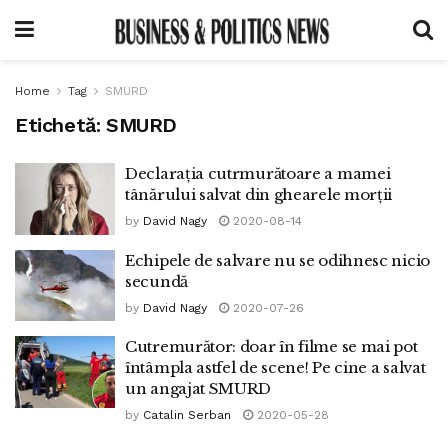
Home
Tag
SMURD
Etichetă:
SMURD
Declarația cutrmurătoare a mamei
tânărului salvat din ghearele morții
by
David Nagy
2020-08-14
Echipele de salvare nu se odihnesc nicio
secundă
by
David Nagy
2020-07-26
Cutremurător: doar în filme se mai pot
întâmpla astfel de scene! Pe cine a salvat
un angajat SMURD
by
Catalin Serban
2020-05-28