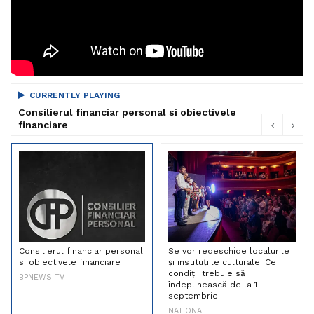
CURRENTLY PLAYING
Consilierul financiar personal si obiectivele
financiare
Consilierul financiar personal
Se vor redeschide localurile
si obiectivele financiare
și instituțiile culturale. Ce
condiții trebuie să
BPNEWS TV
îndeplinească de la 1
septembrie
NATIONAL