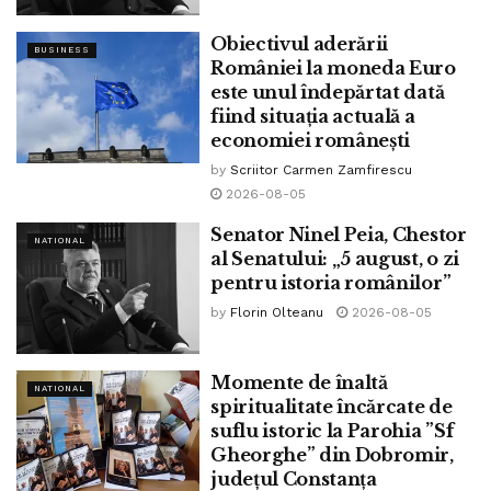
drumurile existente. Măcar atât putem face pentru a evita
Obiectivul aderării
BUSINESS
catastrofele rutiere și pierderea de vieți omenești.
României la moneda Euro
este unul îndepărtat dată
Sperăm ca anul acesta și în viitor să continuăm și să
fiind situația actuală a
înmulțim eforturile, pentru a reuși în cele din urmă să
economiei românești
ajungem în rând cu toate țările europene și să putem
by
Scriitor Carmen Zamfirescu
continua pe această pantă descendentă a numărului de
2026-08-05
accidente care se petrec pe drumurile noastre. Pare greu
Senator Ninel Peia, Chestor
de crezut, dar ce putem face decât să sperăm?
NATIONAL
al Senatului: „5 august, o zi
pentru istoria românilor”
Tags:
accidente
alarmant
autostradă
bpnews
by
Florin Olteanu
2026-08-05
David Budicastro
drum expres
drumuri
europa
pericol
politia romana
politicieni
statistici
Momente de înaltă
NATIONAL
spiritualitate încărcate de
suflu istoric la Parohia ”Sf
Gheorghe” din Dobromir,
județul Constanța