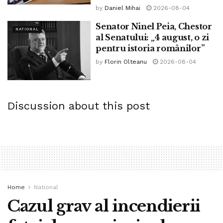
by
Daniel Mihai
2026-08-04
Senator Ninel Peia, Chestor
NATIONAL
al Senatului: „4 august, o zi
pentru istoria românilor”
by
Florin Olteanu
2026-08-04
Discussion about this post
Home
National
Cazul grav al incendierii