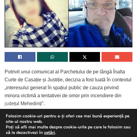
Potrivit unui comunicat al Parchetului de pe lângă Înalta
Curte de Casație și Justiție, decizia a fost luată în contextul
„interesului generat în spațiul public de cauza privind
minora victimă a tentativei de omor prin incendiere din
județul Mehedinți”.
Folosim cookie-uri pentru a-ți oferi cea mai bună experiență pe
site-ul nostru web.
Poți să afli mai multe despre cookie-urile pe care le folosim sau
Continue Reading
This website uses GDPR cookies. By continuing to use this
să le dezactivezi în
setări
.