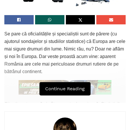
Se pare că oficialitățile și specialiștii sunt de părere (cu
ajutorul sondajelor și studiilor statistice) că Europa are cele
mai sigure drumuri din lume. Nimic rău, nu? Doar ne aflăm
și noi în Europa. Dar veste proastă acum vine: aparent
România are cele mai periculoase drumuri rutiere de pe
bătrânul continent.
Continue Reading
Situația este gravă și cât se poate de serioasă. Statisticile
realizate de Poliția Română spun că anual avem 8-9 mii de
accidente rutiere grave și în jur de 23000 de accidente
rutiere ușoare. Față de anul 2009 se poate observa o