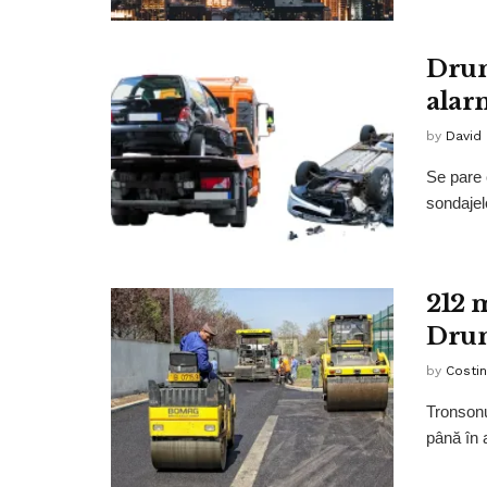
Drum
alar
by
David
Se pare c
sondajelo
212 
Drum
by
Costin
Tronsonu
până în a