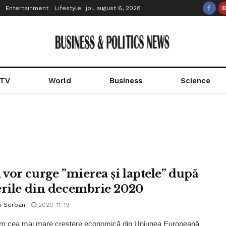
Entertainment
Lifestyle
joi, august 6, 2026
 TV
World
Business
Science
vor curge ”mierea și laptele” după
erile din decembrie 2020
n Serban
2020-11-19
ăm cea mai mare creștere economică din Uniunea Europeană