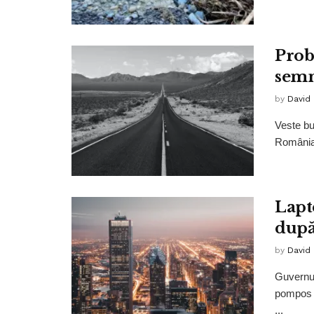
Prob
semn
by
David
Veste bu
România. 
Lapt
după
by
David
Guvernul
pompos p
...