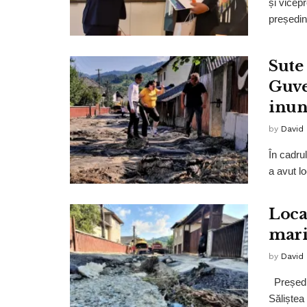
și vicep
președint
Sute 
Guve
inun
by
David
În cadru
a avut lo
Local
mari
by
David
Președin
Săliștea 