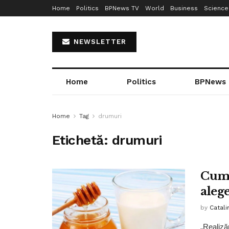
Home
Politics
BPNews TV
World
Business
Science
NEWSLETTER
Home
Politics
BPNews
Home
Tag
drumuri
Etichetă:
drumuri
Cum 
aleg
by
Catali
„Realiz