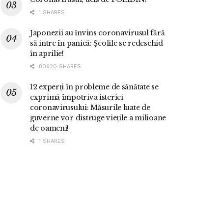
1 SHARES
Japonezii au învins coronavirusul fără
să intre în panică: Școlile se redeschid
în aprilie!
80620 SHARES
12 experți în probleme de sănătate se
exprimă împotriva isteriei
coronavirusului: Măsurile luate de
guverne vor distruge viețile a milioane
de oameni!
1 SHARES