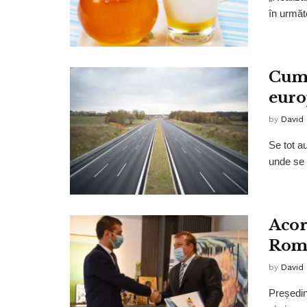
în următo
Cum 
euro
by
David
Se tot a
unde se 
Acor
Româ
by
David
Președin