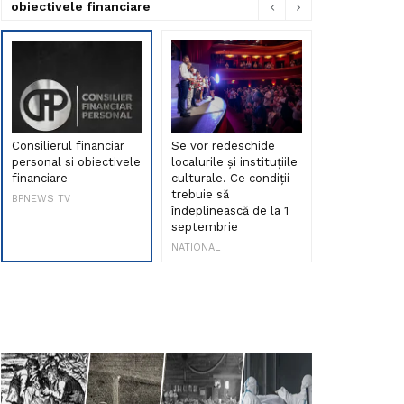
obiectivele financiare
Consilierul financiar
Se vor redeschide
Debut de sen
personal si obiectivele
localurile și instituțiile
muzica româ
financiare
culturale. Ce condiții
Maria Peia r
trebuie să
Internetul la
BPNEWS TV
îndeplinească de la 1
ani!
septembrie
NATIONAL
NATIONAL