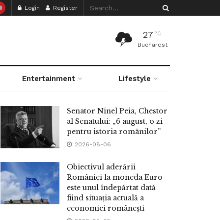
Login
Register
27
°C
Bucharest
Entertainment
Lifestyle
Senator Ninel Peia, Chestor
al Senatului: „6 august, o zi
pentru istoria românilor”
2026-08-06
Obiectivul aderării
României la moneda Euro
este unul îndepărtat dată
fiind situația actuală a
economiei românești