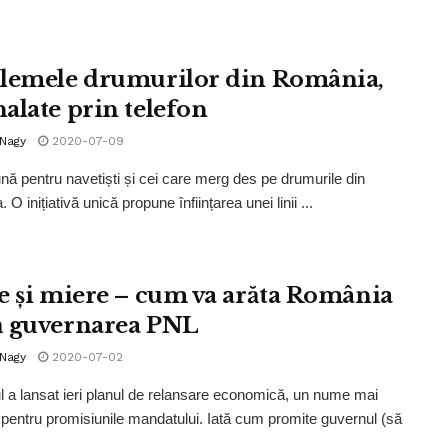
lemele drumurilor din România,
alate prin telefon
 Nagy
2020-07-09
nă pentru navetiști și cei care merg des pe drumurile din
O inițiativă unică propune înființarea unei linii ...
e și miere – cum va arăta România
 guvernarea PNL
 Nagy
2020-07-02
 a lansat ieri planul de relansare economică, un nume mai
entru promisiunile mandatului. Iată cum promite guvernul (să