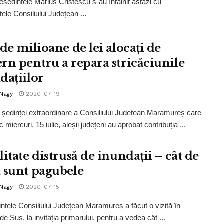
reședintele Marius Cristescu s-au întâlnit astăzi cu
ele Consiliului Județean ...
de milioane de lei alocați de
rn pentru a repara stricăciunile
dațiilor
 Nagy
2020-07-19
l ședinței extraordinare a Consiliului Județean Maramureș care
c miercuri, 15 iulie, aleșii județeni au aprobat contribuția ...
itate distrusă de inundații – cât de
 sunt pagubele
 Nagy
2020-07-15
tele Consiliului Județean Maramureș a făcut o vizită în
de Sus, la invitația primarului, pentru a vedea cât ...