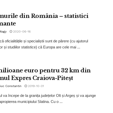
urile din România – statistici
mante
 Nagy
2020-06-16
ă oficialitățile și specialiștii sunt de părere (cu ajutorul
r și studiilor statistice) că Europa are cele mai ...
milioane euro pentru 32 km din
ul Expres Craiova-Piteșt
iuc Constantin
2019-10-01
l va începe de la granița județelor Olt și Argeș și va ajunge
propierea municipiului Slatina. Cu o ...