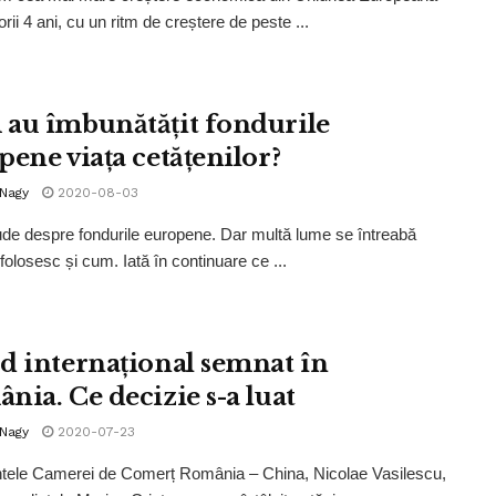
rii 4 ani, cu un ritm de creștere de peste ...
au îmbunătățit fondurile
pene viața cetățenilor?
 Nagy
2020-08-03
ude despre fondurile europene. Dar multă lume se întreabă
folosesc și cum. Iată în continuare ce ...
d internațional semnat în
nia. Ce decizie s-a luat
 Nagy
2020-07-23
tele Camerei de Comerț România – China, Nicolae Vasilescu,