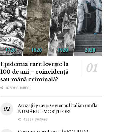
Epidemia care lovește la
100 de ani – coincidență
sau mână criminală?
117891 SHARES
Acuzații grave: Guvernul italian umflă
NUMĂRUL MORȚILOR!
42937 SHARES
Coronavirusul, ucis de POLIDIN!