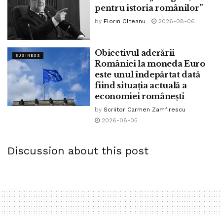
pentru istoria românilor”
bpnews
comune
consiliu
daune
David Budicastro
by
Florin Olteanu
2026-08-06
de
drumuri
euro
fonduri
gospodarii
Guvern
inundatii
județean
lei
localități
Maramureș
mii
Obiectivul aderării
milioane
mm
pagube
poduri
primarii
ravagii
BUSINESS
României la moneda Euro
stat
stiri
sute
este unul îndepărtat dată
fiind situația actuală a
economiei românești
by
Scriitor Carmen Zamfirescu
2026-08-05
Discussion about this post