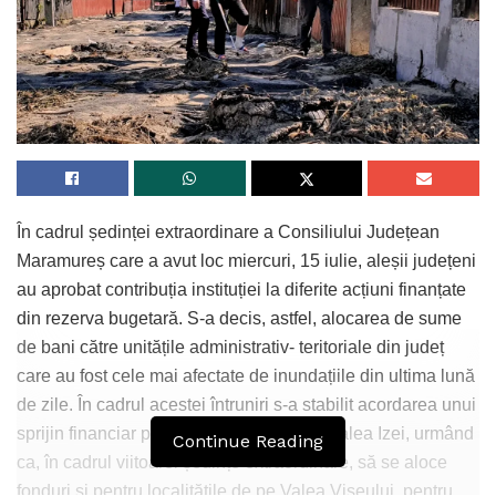
În cadrul ședinței extraordinare a Consiliului Județean
Maramureș care a avut loc miercuri, 15 iulie, aleșii județeni
au aprobat contribuția instituției la diferite acțiuni finanțate
din rezerva bugetară. S-a decis, astfel, alocarea de sume
de bani către unitățile administrativ- teritoriale din județ
care au fost cele mai afectate de inundațiile din ultima lună
de zile. În cadrul acestei întruniri s-a stabilit acordarea unui
sprijin financiar pentru localitățile de pe Valea Izei, urmând
Continue Reading
ca, în cadrul viitoarei ședințe extraordinare, să se aloce
fonduri și pentru localitățile de pe Valea Vișeului, pentru