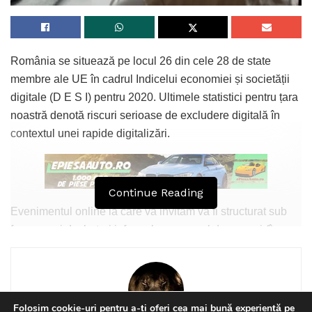
România se situează pe locul 26 din cele 28 de state
membre ale UE în cadrul Indicelui economiei și societății
digitale (D E S I) pentru 2020. Ultimele statistici pentru țara
noastră denotă riscuri serioase de excludere digitală în
contextul unei rapide digitalizări.
Continue Reading
Evenimentul online la care vă invităm va fi structurat sub
forma unei dezbateri informale cu scopul de a reuni (în
mod virtual) studenți, elevi, reprezentanți ai instituțiilor de
educație și actori locali din domeniul TIC. Principalul
obiectiv al evenimentului este de a prezenta oportunitățile
de finanțare oferite de Uniunea Europeană (prin Politica
Folosim cookie-uri pentru a-ți oferi cea mai bună experiență pe