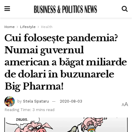
Home
Lifestyle
Health
Cui folosește pandemia?
Numai guvernul
american a băgat miliarde
de dolari în buzunarele
Big Pharma!
by
Stela Spataru
2020-08-03
A
A
Reading Time: 3 mins read