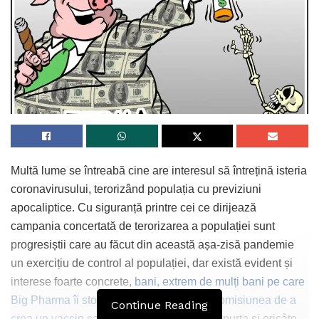
Multă lume se întreabă cine are interesul să întrețină isteria
coronavirusului, terorizând populația cu previziuni
apocaliptice. Cu siguranță printre cei ce dirijează
campania concertată de terorizarea a populației sunt
progresiștii care au făcut din această așa-zisă pandemie
un exercițiu de control al populației, dar există evident și
interese foarte concrete,
bani, extrem de mulți bani pe care
Big Pharma îi stoarce de la guverne cu promisiunea de a
Continue Reading
crea un vaccin salvator
. Oricâte măști am purta și oricâte