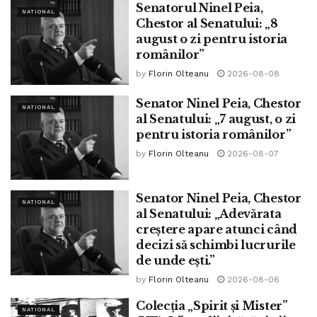
de vaccin, cu posibilitatea de a crește cantitățile
Senatorul Ninel Peia,
NATIONAL
Chestor al Senatului: „8
livrate.
august o zi pentru istoria
AstraZeneca are un contract de 1 miliard de
românilor”
dolari. De notat că vaccinul la care lucrează
by
Florin Olteanu
2026-08-08
această companie este puternic susținut de
Senator Ninel Peia, Chestor
Bill Gates.
NATIONAL
al Senatului: „7 august, o zi
Moderna, altă companie în care este vârât Bill
pentru istoria românilor”
Gates, are un contract de 1 miliard de dolari
by
Florin Olteanu
2026-08-07
Firma Novavax a obținut contract de 1.6
miliarde de dolari
Senator Ninel Peia, Chestor
NATIONAL
Regeneron Pharmaceuticals a pus mâna pe 450
al Senatului: „Adevărata
creștere apare atunci când
milioane de dolari.
decizi să schimbi lucrurile
Firma Johnson & Johnson n-a căpătat decât
de unde ești.”
420 milioane dolari
by
Florin Olteanu
2026-08-06
Colecția „Spirit și Mister”
Dacă cei de la Johnson & Johnson s-au angajat în fața
NATIONAL