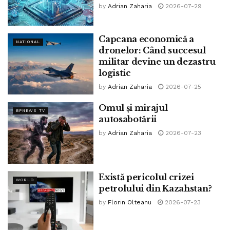
by
Adrian Zaharia
2026-07-29
Capcana economică a
NATIONAL
dronelor: Când succesul
militar devine un dezastru
logistic
by
Adrian Zaharia
2026-07-25
Omul și mirajul
BPNEWS TV
autosabotării
by
Adrian Zaharia
2026-07-23
Există pericolul crizei
WORLD
petrolului din Kazahstan?
by
Florin Olteanu
2026-07-23