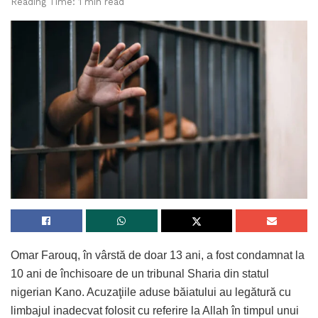
Reading Time: 1 min read
Omar Farouq, în vârstă de doar 13 ani, a fost condamnat la
10 ani de închisoare de un tribunal Sharia din statul
nigerian Kano. Acuzaţiile aduse băiatului au legătură cu
limbajul inadecvat folosit cu referire la Allah în timpul unui