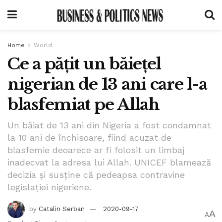
Home
World
Ce a pățit un băiețel
nigerian de 13 ani care l-a
blasfemiat pe Allah
Un băiat de 13 ani din Nigeria a fost condamnat
la 10 ani de închisoare, fiind acuzat de
blasfemie deoarece ar fi folosit un limbaj
inadecvat la adresa lui Allah. UNICEF blamează
decizia şi susţine că pedeapsa contravine
legislaţiei nigeriene.
by
Catalin Serban
2020-09-17
A
A