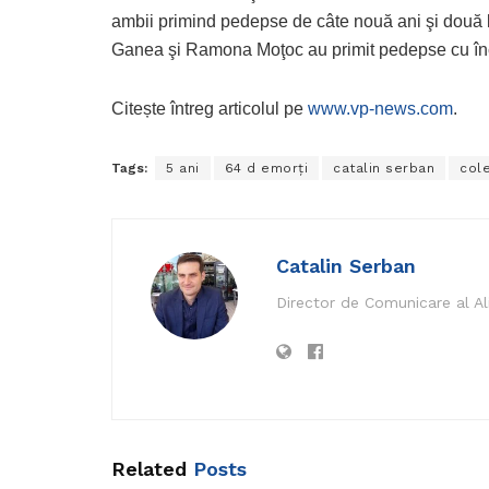
ambii primind pedepse de câte nouă ani şi două lu
Ganea şi Ramona Moţoc au primit pedepse cu înch
Citește întreg articolul pe
www.vp-news.com
.
Tags:
5 ani
64 d emorți
catalin serban
cole
Catalin Serban
Director de Comunicare al A
Related
Posts