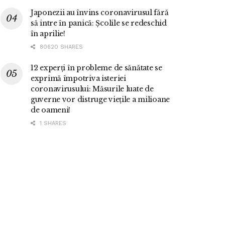
Japonezii au învins coronavirusul fără
să intre în panică: Școlile se redeschid
în aprilie!
80620 SHARES
12 experți în probleme de sănătate se
exprimă împotriva isteriei
coronavirusului: Măsurile luate de
guverne vor distruge viețile a milioane
de oameni!
1 SHARES