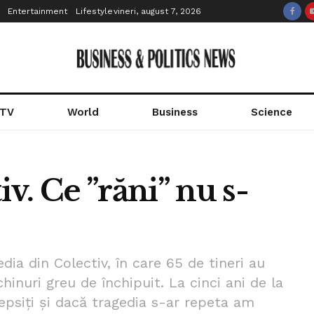
Entertainment
Lifestyle
vineri, august 7, 2026
 TV
World
Business
Science
iv. Ce ”răni” nu s-
edia din Colectiv, în care 65 de tineri au
 chinuri greu de închipuit. La cinci ani de la
epsiți și dacă tragedia s-ar repeta am