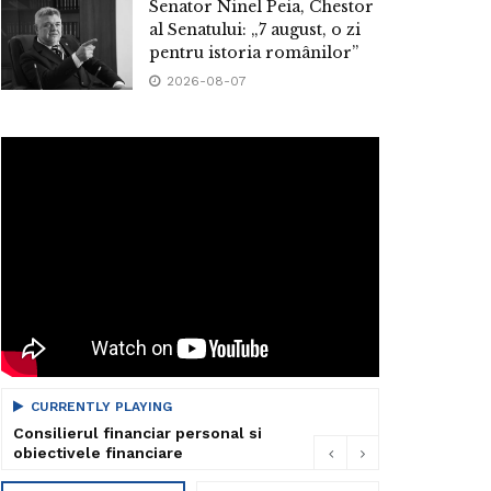
Senator Ninel Peia, Chestor
al Senatului: „7 august, o zi
pentru istoria românilor”
2026-08-07
CURRENTLY PLAYING
Consilierul financiar personal si
obiectivele financiare