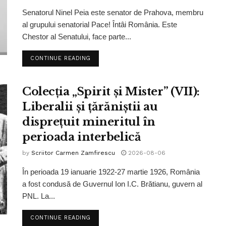
Senatorul Ninel Peia este senator de Prahova, membru
al grupului senatorial Pace! Întâi România. Este
Chestor al Senatului, face parte...
CONTINUE READING
Colecția „Spirit și Mister” (VII):
Liberalii și țărăniștii au
disprețuit mineritul în
perioada interbelică
by
Scriitor Carmen Zamfirescu
2026-08-06
În perioada 19 ianuarie 1922-27 martie 1926, România
a fost condusă de Guvernul Ion I.C. Brătianu, guvern al
PNL. La...
CONTINUE READING