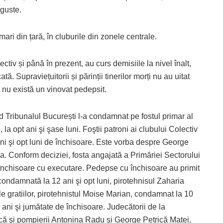
nguste.
ari din țară, în cluburile din zonele centrale.
tiv și până în prezent, au curs demisiile la nivel înalt,
cată. Supraviețuitorii și părinții tinerilor morți nu au uitat
 nu există un vinovat pedepsit.
nd Tribunalul București l-a condamnat pe fostul primar al
a opt ani şi şase luni. Foştii patroni ai clubului Colectiv
ani şi opt luni de închisoare. Este vorba despre George
 Conform deciziei, fosta angajată a Primăriei Sectorului
e închisoare cu executare. Pedepse cu închisoare au primit
, condamnată la 12 ani şi opt luni, pirotehnisul Zaharia
le gratiilor, pirotehnistul Moise Marian, condamnat la 10
rei ani şi jumătate de închisoare. Judecătorii de la
acă şi pompierii Antonina Radu şi George Petrică Matei,