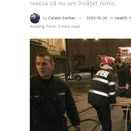
realiza că nu am învățat nimic.
by
Catalin Serban
2020-10-30
in
Health
,
Reading Time: 3 mins read