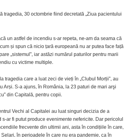
tragedia, 30 octombrie fiind decretată „Ziua pacientului
dacă un astfel de incendiu s-ar repeta, ne-am da seama că
 acum și spun că nicio țară europeană nu ar putea face față
re „sistemul”, iar astăzi numărul paturilor pentru marii
cendiu cu victime multiple.
a tragedia care a luat zeci de vieți în „Clubul Morții”, au
ru Arși. S-a ajuns, în România, la 23 paturi de mari arşi
cu” din Capitală, pentru copii.
trul Vechi al Capitalei au luat singuri decizia de a
 s-ar fi putut produce evenimente nefericite. Dar pericolul
endiile frecvente din ultimii ani, asta în condițiile în care,
 Șelari, în perioadele în care nu era pandemie, ca în