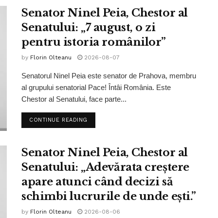
Senator Ninel Peia, Chestor al
Senatului: „7 august, o zi
pentru istoria românilor”
by
Florin Olteanu
2026-08-07
Senatorul Ninel Peia este senator de Prahova, membru
al grupului senatorial Pace! Întâi România. Este
Chestor al Senatului, face parte...
CONTINUE READING
Senator Ninel Peia, Chestor al
Senatului: „Adevărata creștere
apare atunci când decizi să
schimbi lucrurile de unde ești.”
by
Florin Olteanu
2026-08-06