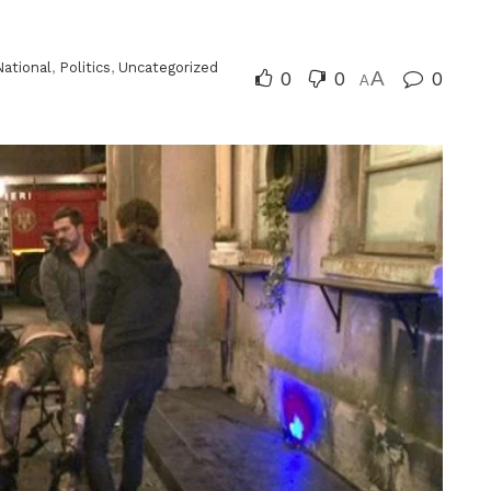
National
,
Politics
,
Uncategorized
0
0
A
0
A