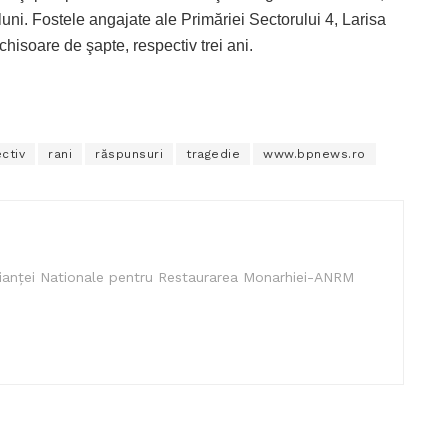
ni. Fostele angajate ale Primăriei Sectorului 4, Larisa
isoare de şapte, respectiv trei ani.
ctiv
rani
răspunsuri
tragedie
www.bpnews.ro
lianței Nationale pentru Restaurarea Monarhiei-ANRM