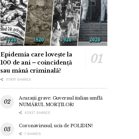
Epidemia care lovește la
100 de ani – coincidență
sau mână criminală?
117891 SHARES
Acuzații grave: Guvernul italian umflă
NUMĂRUL MORȚILOR!
42937 SHARES
Coronavirusul, ucis de POLIDIN!
1 SHARES