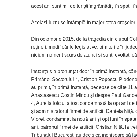
acest an, sunt mii de turiști îngrămădiți în spații î
Același lucru se întâmplă în majoritatea orașelor m
Din octombrie 2015, de la tragedia din clubul Colec
rețineri, modificările legislative, trimiterile în jude
niciun moment scurs de atunci și sunt revoltați că
Instanța s-a pronunțat doar în primă instanță, câ
Primăriei Sectorului 4, Cristian Popescu Piedone, l
au primit, în primă instanţă, pedepse de câte 11 
Anastasescu Costin Mincu şi despre Paul Gancea.
4, Aurelia Iofciu, a fost condamnată la opt ani d
şi administratorul firmei de artificii, Daniela Niţă
Viorel, condamnat la nouă ani şi opt luni în spate
ani, patronul firmei de artificii, Cristian Niţă, la t
Tribunalul Bucureşti au decis ca închisoare să f