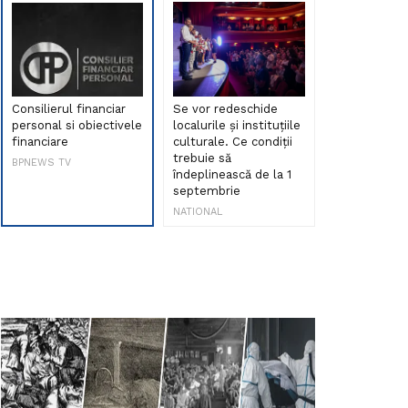
Consilierul financiar
Se vor redeschide
Debut de sen
personal si obiectivele
localurile și instituțiile
muzica româ
financiare
culturale. Ce condiții
Maria Peia r
trebuie să
Internetul la
BPNEWS TV
îndeplinească de la 1
ani!
septembrie
NATIONAL
NATIONAL