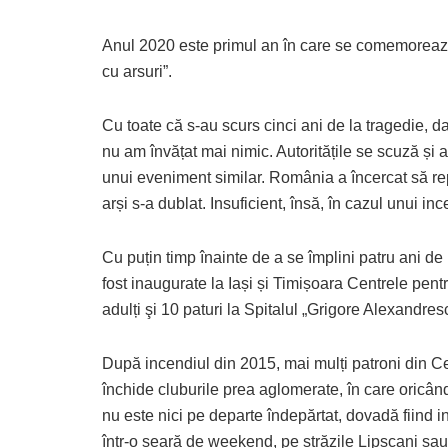
Anul 2020 este primul an în care se comemorează 
cu arsuri”.
Cu toate că s-au scurs cinci ani de la tragedie, 
nu am învățat mai nimic. Autoritățile se scuză și
unui eveniment similar. România a încercat să repa
arși s-a dublat. Insuficient, însă, în cazul unui in
Cu puțin timp înainte de a se împlini patru ani de l
fost inaugurate la Iași și Timișoara Centrele pent
adulți şi 10 paturi la Spitalul „Grigore Alexandres
După incendiul din 2015, mai mulți patroni din Cen
închide cluburile prea aglomerate, în care oricând
nu este nici pe departe îndepărtat, dovadă fiind inc
într-o seară de weekend, pe străzile Lipscani sau