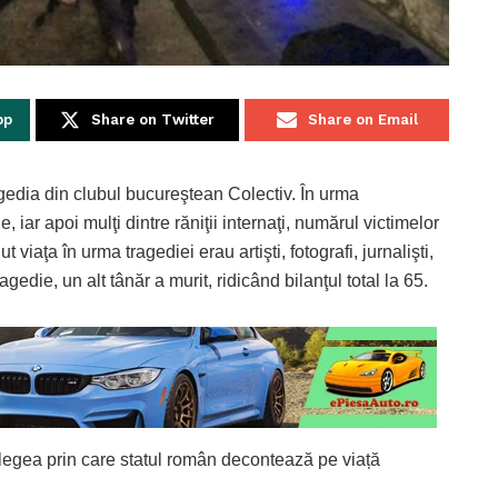
pp
Share on Twitter
Share on Email
gedia din clubul bucureştean Colectiv. În urma
, iar apoi mulţi dintre răniţii internaţi, numărul victimelor
 viaţa în urma tragediei erau artişti, fotografi, jurnalişti,
ragedie, un alt tânăr a murit, ridicând bilanţul total la 65.
legea prin care statul român decontează pe viață