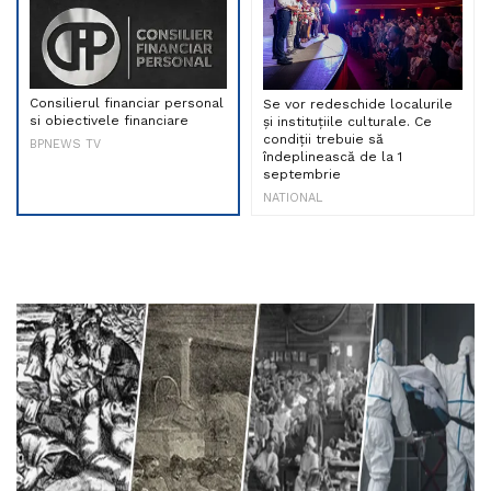
Consilierul financiar personal
Se vor redeschide localurile
si obiectivele financiare
și instituțiile culturale. Ce
condiții trebuie să
BPNEWS TV
îndeplinească de la 1
septembrie
NATIONAL