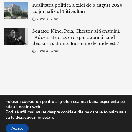
Realitatea politică a zilei de 6 august 2026
cu jurnalistul Titi Sultan
2026-08-06
Senator Ninel Peia, Chestor al Senatului:
„Adevărata creștere apare atunci când
decizi să schimbi lucrurile de unde ești.”
2026-08-06
Termeni si conditii
Politica de confidentialitate
Folosim cookie-uri pentru a-ți oferi cea mai bună experiență pe
Facebook
Contact
site-ul nostru web.
Poți să afli mai multe despre cookie-urile pe care le folosim sau
© 2019
bpnews
- Business & Politics News
bpnews
.
This website uses GDPR cookies. By continuing to use this
să le dezactivezi în
setări
.
website you are giving consent to cookies being used. Visit our
Accept
Privacy and Cookie Policy
.
I Agree