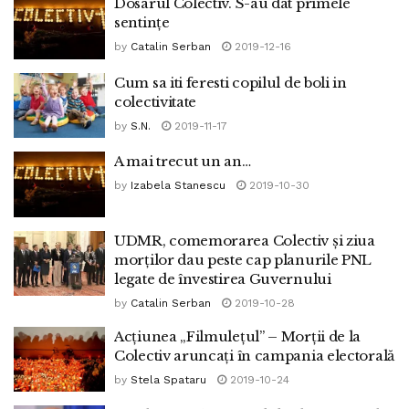
Dosarul Colectiv. S-au dat primele
sentințe
by
Catalin Serban
2019-12-16
Cum sa iti feresti copilul de boli in
colectivitate
by
S.N.
2019-11-17
A mai trecut un an…
by
Izabela Stanescu
2019-10-30
UDMR, comemorarea Colectiv și ziua
morților dau peste cap planurile PNL
legate de învestirea Guvernului
by
Catalin Serban
2019-10-28
Acțiunea „Filmulețul” – Morții de la
Colectiv aruncați în campania electorală
by
Stela Spataru
2019-10-24