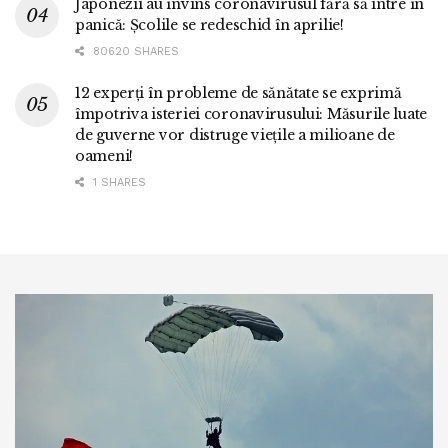
Japonezii au învins coronavirusul fără să intre în
panică: Școlile se redeschid în aprilie!
80620 SHARES
12 experți în probleme de sănătate se exprimă
împotriva isteriei coronavirusului: Măsurile luate
de guverne vor distruge viețile a milioane de
oameni!
1 SHARES