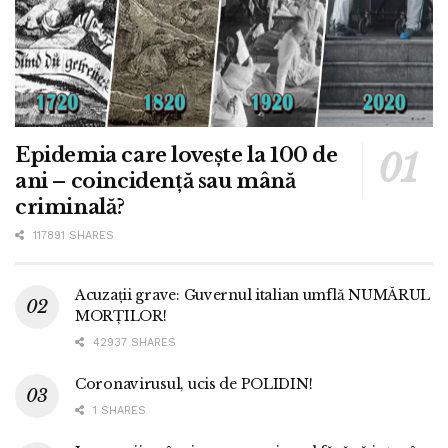
Epidemia care lovește la 100 de
ani – coincidență sau mână
criminală?
117891 SHARES
Acuzații grave: Guvernul italian umflă NUMĂRUL
MORȚILOR!
42937 SHARES
Coronavirusul, ucis de POLIDIN!
1 SHARES