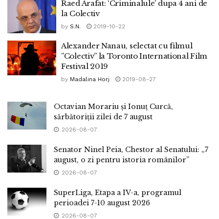
Raed Arafat: ‘Criminalule’ dupa 4 ani de
la Colectiv
by
S.N.
2019-10-22
Alexander Nanau, selectat cu filmul
”Colectiv” la Toronto International Film
Festival 2019
by
Madalina Horj
2019-08-27
Octavian Morariu și Ionuț Curcă,
sărbătoriții zilei de 7 august
2026-08-07
Senator Ninel Peia, Chestor al Senatului: „7
august, o zi pentru istoria românilor”
2026-08-07
SuperLiga, Etapa a IV-a, programul
perioadei 7-10 august 2026
2026-08-07