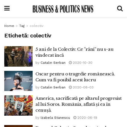
Home
Tag
colectiv
Etichetă:
colectiv
5 ani de la Colectiv. Ce ”răni” nu s-au
vindecat încă
by
Catalin Serban
2020-10-30
Oscar pentru o tragedie românească.
Cum va fi posibil acest lucru
by
Catalin Serban
2020-08-03
America, sacrificată pe altarul progresist
al lui Soros. România, aflată și ea în
cenușă.
by
Izabela Stanescu
2020-06-19