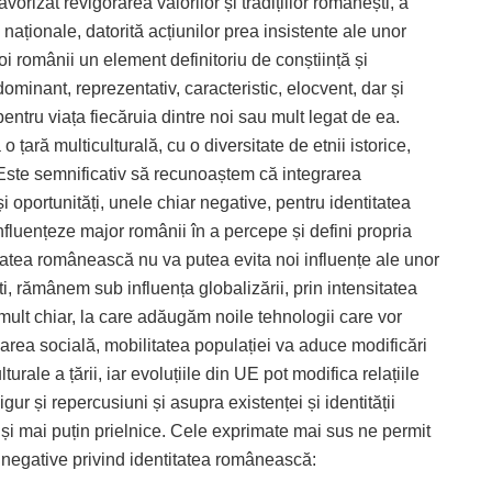
orizat revigorarea valorilor și tradițiilor românești, a
 naționale, datorită acțiunilor prea insistente ale unor
 noi românii un element definitoriu de conștiință și
minant, reprezentativ, caracteristic, elocvent, dar și
entru viața fiecăruia dintre noi sau mult legat de ea.
ară multiculturală, cu o diversitate de etnii istorice,
ri. Este semnificativ să recunoaștem că integrarea
 oportunități, unele chiar negative, pentru identitatea
influențeze major românii în a percepe și defini propria
titatea românească nu va putea evita noi influențe ale unor
i, rămânem sub influența globalizării, prin intensitatea
 mult chiar, la care adăugăm noile tehnologii care vor
carea socială, mobilitatea populației va aduce modificări
turale a țării, iar evoluțiile din UE pot modifica relațiile
r și repercusiuni și asupra existenței și identității
și mai puțin prielnice. Cele exprimate mai sus ne permit
negative privind identitatea românească: