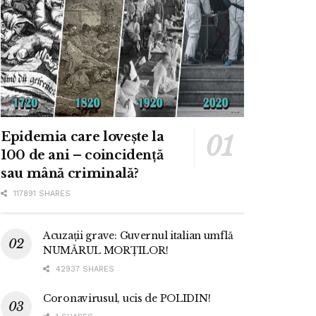
Epidemia care lovește la
100 de ani – coincidență
sau mână criminală?
117891 SHARES
Acuzații grave: Guvernul italian umflă
NUMĂRUL MORȚILOR!
42937 SHARES
Coronavirusul, ucis de POLIDIN!