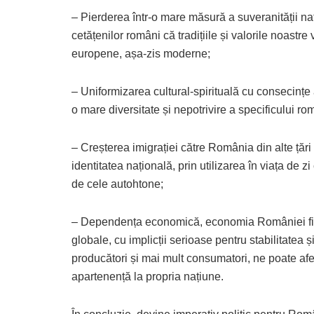
– Pierderea într-o mare măsură a suveranității naț
cetățenilor români că tradițiile și valorile noastre
europene, așa-zis moderne;
– Uniformizarea cultural-spirituală cu consecințe a
o mare diversitate și nepotrivire a specificului r
– Creșterea imigrației către România din alte țăr
identitatea națională, prin utilizarea în viața de z
de cele autohtone;
– Dependența economică, economia României fiind
globale, cu implicții serioase pentru stabilitatea 
producători și mai mult consumatori, ne poate af
apartenență la propria națiune.