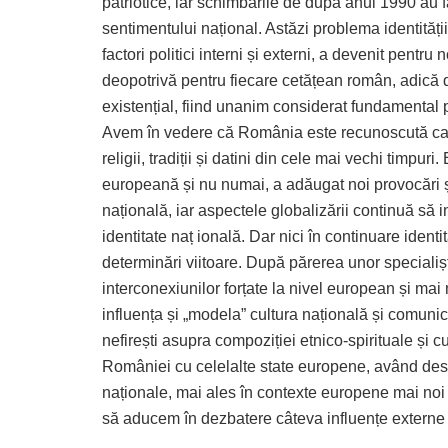
patriotice, iar schimbările de după anul 1990 au fav
sentimentului național. Astăzi problema identității
factori politici interni și externi, a devenit pentru
deopotrivă pentru fiecare cetățean român, adică do
existențial, fiind unanim considerat fundamental p
Avem în vedere că România este recunoscută ca o ț
religii, tradiții și datini din cele mai vechi timpu
europeană și nu numai, a adăugat noi provocări și
națională, iar aspectele globalizării continuă să 
identitate naț ională. Dar nici în continuare iden
determinări viitoare. După părerea unor specialișt
interconexiunilor forțate la nivel european și mai
influența și „modela” cultura națională și comuni
nefirești asupra compoziției etnico-spirituale și cul
României cu celelalte state europene, având desigu
naționale, mai ales în contexte europene mai noi 
să aducem în dezbatere câteva influențe externe 