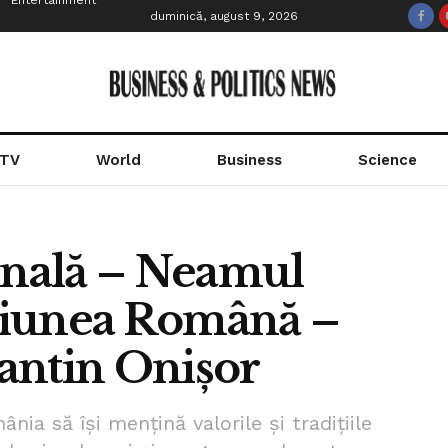
Entertainment
duminică, august 9, 2026
 TV
World
Business
Science
ională – Neamul
țiunea Română –
antin Onișor
ia să își mențină valorile și tradițiile