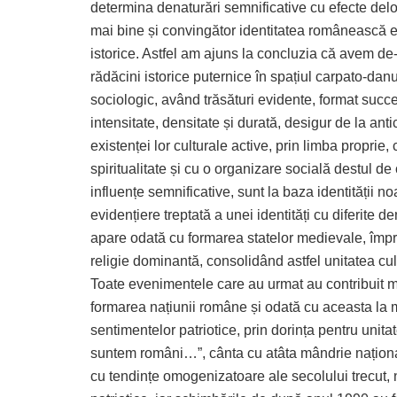
determina denaturări semnificative cu efecte deloc
mai bine și convingător identitatea românească 
istorice. Astfel am ajuns la concluzia că avem de
rădăcini istorice puternice în spațiul carpato-dan
sociologic, având trăsături evidente, format succ
intensitate, densitate și durată, desigur de la ant
existenței lor culturale active, prin limba proprie,
spiritualitate și cu o organizare socială destul d
influențe semnificative, sunt la baza identității no
evidențiere treptată a unei identități cu diferite
apare odată cu formarea statelor medievale, împr
religie dominantă, consolidând astfel unitatea cul
Toate evenimentele care au urmat au contribuit m
formarea națiunii române și odată cu aceasta la ma
sentimentelor patriotice, prin dorința pentru unita
suntem români…”, cânta cu atâta mândrie național
cu tendințe omogenizatoare ale secolului trecut, n