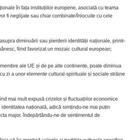
ionale în fața instituțiilor europene, asociată cu teama
 vor fi neglijate sau chiar combinate/înlocuite cu cele
supra diminuării sau pierderii identității naționale, printr-
omânesc, fiind favorizat un mozaic cultural european;
i membre ale UE și de pe alte continente, poate diminua
i cu zi a unor elemente cultural-spirituale și sociale străine
 mai mult expusă crizelor și fluctuațiilor economice
și identitatea națională, adică simțindu-ne mai puțin
ecta major, îndepărtându-ne de sentimentul de