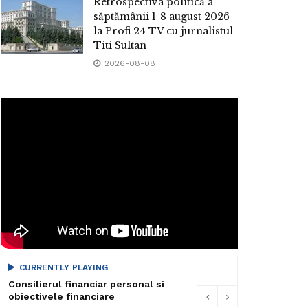
Retrospectiva politică a
săptămânii 1-8 august 2026
la Profi 24 TV cu jurnalistul
Titi Sultan
2026-08-08
CURRENTLY PLAYING
Consilierul financiar personal si
obiectivele financiare