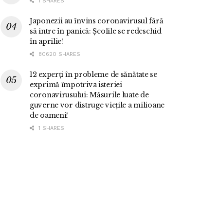
1 SHARES
Japonezii au învins coronavirusul fără
să intre în panică: Școlile se redeschid
în aprilie!
80620 SHARES
12 experți în probleme de sănătate se
exprimă împotriva isteriei
coronavirusului: Măsurile luate de
guverne vor distruge viețile a milioane
de oameni!
1 SHARES