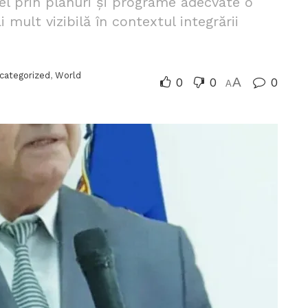
el prin planuri și programe adecvate o
 mult vizibilă în contextul integrării
categorized
,
World
0
0
A
0
A