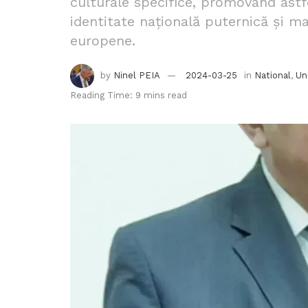
culturale specifice, promovând astf
identitate națională puternică și mai
europene.
by
Ninel PEIA
2024-03-25
in
National
,
Un
Reading Time: 9 mins read