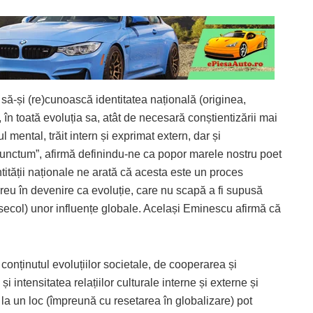
să-și (re)cunoască identitatea națională (originea,
în toată evoluția sa, atât de necesară conștientizării mai
l mental, trăit intern și exprimat extern, dar și
punctum”, afirmă definindu-ne ca popor marele nostru poet
tității naționale ne arată că acesta este un proces
ereu în devenire ca evoluție, care nu scapă a fi supusă
 secol) unor influențe globale. Același Eminescu afirmă că
conținutul evoluțiilor societale, de cooperarea și
 intensitatea relațiilor culturale interne și externe și
e la un loc (împreună cu resetarea în globalizare) pot