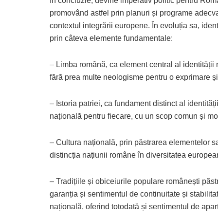
În concluzie, devine imperativ politic pentru Români
promovând astfel prin planuri și programe adecvate
contextul integrării europene. În evoluția sa, id
prin câteva elemente fundamentale:
– Limba română, ca element central al identități
fără prea multe neologisme pentru o exprimare și 
– Istoria patriei, ca fundament distinct al identit
națională pentru fiecare, cu un scop comun și mob
– Cultura națională, prin păstrarea elementelor sal
distincția națiunii române în diversitatea europea
– Tradițiile și obiceiurile populare românești păst
garanția și sentimentul de continuitate și stabilita
națională, oferind totodată și sentimentul de apa