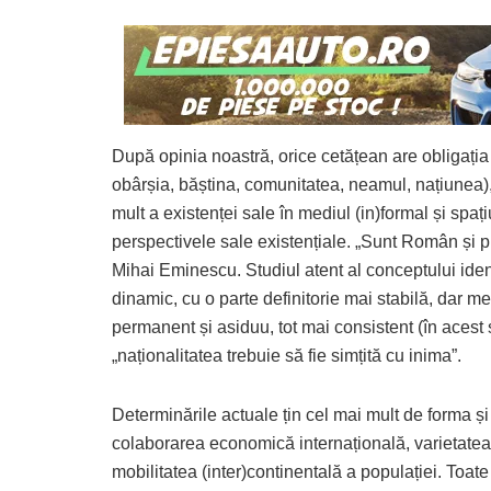
După opinia noastră, orice cetățean are obligația 
obârșia, băștina, comunitatea, neamul, națiunea), 
mult a existenței sale în mediul (in)formal și spațiu
perspectivele sale existențiale. „Sunt Român și 
Mihai Eminescu. Studiul atent al conceptului iden
dinamic, cu o parte definitorie mai stabilă, dar m
permanent și asiduu, tot mai consistent (în acest
„naționalitatea trebuie să fie simțită cu inima”.
Determinările actuale țin cel mai mult de forma și 
colaborarea economică internațională, varietatea și
mobilitatea (inter)continentală a populației. Toat