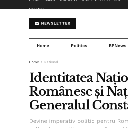
Home
Politics
BPNews TV
World
Business
Science
Lifestyle
NEWSLETTER
Home
Politics
BPNews
Home
National
Identitatea Naț
Românesc și Na
Generalul Const
Devine imperativ politic pentru Român