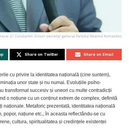
neral (r) Constantin Onisor secretar general Partidul Neamul Romanesc
pp
Share on Twitter
Share on Email
erile cu privire la identitatea națională (cine suntem),
dominația unor state și nu numai. Evoluțiile psiho-
au transformat succesiv și uneori cu multe contradicții
ind o noțiune cu un conținut extrem de complex, definită
ăți naționale. Metaforic prezentată, identitatea națională
, popor, națiune etc., în aceasta reflectându-se cu
erene, cultura, spiritualitatea și credințele existenței