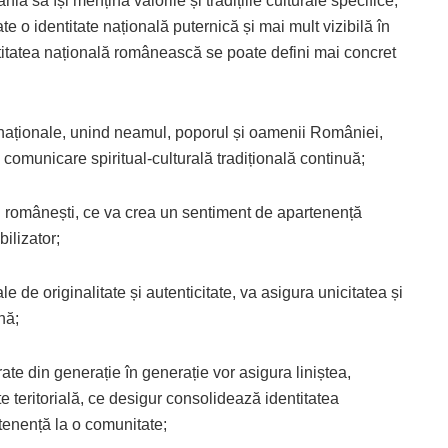
a să își mențină valorile și tradițiile culturale specifice,
 o identitate națională puternică și mai mult vizibilă în
entitatea națională românească se poate defini mai concret
i naționale, unind neamul, poporul și oamenii României,
comunicare spiritual-culturală tradițională continuă;
ății românești, ce va crea un sentiment de apartenență
ilizator;
e de originalitate și autenticitate, va asigura unicitatea și
nă;
rate din generație în generație vor asigura liniștea,
te teritorială, ce desigur consolidează identitatea
rtenență la o comunitate;