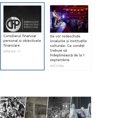
Consilierul financiar
Se vor redeschide
Debut de sen
personal si obiectivele
localurile și instituțiile
muzica româ
financiare
culturale. Ce condiții
Maria Peia r
trebuie să
Internetul la
BPNEWS TV
îndeplinească de la 1
ani!
septembrie
NATIONAL
NATIONAL