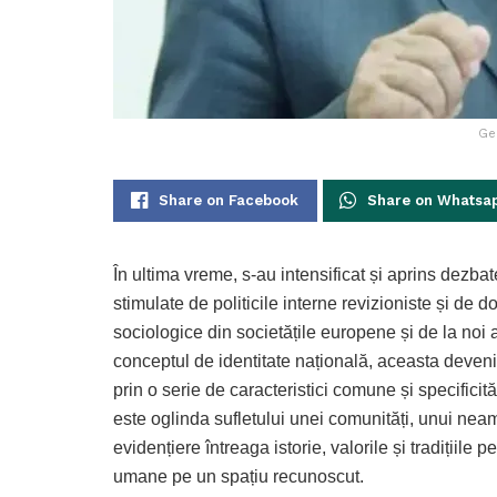
Ge
Share on Facebook
Share on Whatsa
În ultima vreme, s-au intensificat și aprins dezbat
stimulate de politicile interne revizioniste și de 
sociologice din societățile europene și de la noi 
conceptul de identitate națională, aceasta deven
prin o serie de caracteristici comune și specificit
este oglinda sufletului unei comunități, unui neam
evidențiere întreaga istorie, valorile și tradițiile p
umane pe un spațiu recunoscut.