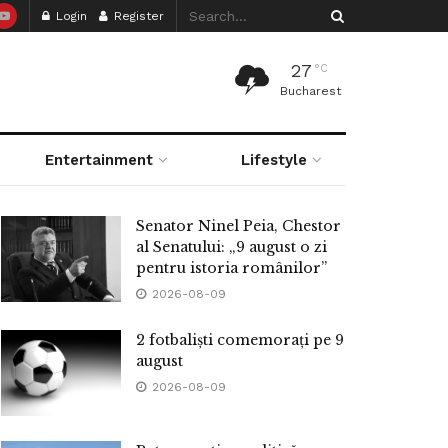
Login
Register
27
°C
Bucharest
Entertainment
Lifestyle
Senator Ninel Peia, Chestor
al Senatului: „9 august o zi
pentru istoria românilor”
2026-08-09
2 fotbaliști comemorați pe 9
august
2026-08-09