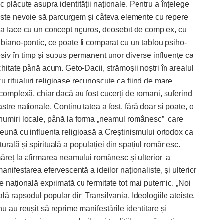
 plăcute asupra identității naționale. Pentru a înțelege
este nevoie să parcurgem și câteva elemente cu repere
-a face cu un concept riguros, deosebit de complex, cu
ubiano-pontic, ce poate fi comparat cu un tablou psiho-
esiv în timp și supus permanent unor diverse influențe ca
ichitate până acum. Geto-Dacii, strămoșii noștri în arealul
 cu ritualuri religioase recunoscute ca fiind de mare
e complexă, chiar dacă au fost cucerți de romani, suferind
astre naționale. Continuitatea a fost, fără doar și poate, o
 denumiri locale, până la forma „neamul românesc”, care
eună cu influența religioasă a Creștinismului ortodox ca
turală și spirituală a populației din spațiul românesc.
ăreț la afirmarea neamului românesc și ulterior la
nifestarea efervescentă a ideilor naționaliste, și ulterior
te națională exprimată cu fermitate tot mai puternic. „Noi
ă rapsodul popular din Transilvania. Ideologiile ateiste,
u au reușit să reprime manifestările identitare și