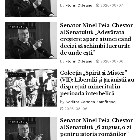
by
Florin Olteanu
2026-08-07
***
Senator Ninel Peia, Chestor
„Astfel,la 6 decembrie 2024,
Curtea Constituţională a
NATIONAL
al Senatului: „Adevărata
României
a anulat rezultatele primului tur al alegerilor
creștere apare atunci când
prezidenţiale desfăşurate pe 24 noiembrie,din moment ce
decizi să schimbi lucrurile
au compromis transparenţa şi corectitudinea campaniei
de unde ești.”
electorale’, ceea ce a ridicat suspiciuni cu privire la
by
Florin Olteanu
2026-08-06
corectitudinea desfăşurării scrutinului.
Colecția „Spirit și Mister”
NATIONAL
(VII): Liberalii și țărăniștii au
Decizia Curţii a fost criticată dur și a fost asemănată ca o
disprețuit mineritul în
ingerinţă politică în alegeri şi o restricţie excesivă a
perioada interbelică
discursurilor politice dezagreate, de o natură şi gravitate
by
Scriitor Carmen Zamfirescu
fără precedent”, se mai arată în raport.
2026-08-06
Decizia Curţii Constituţionale a
Senator Ninel Peia, Chestor
NATIONAL
al Senatului: „6 august, o zi
prezentat alegerile ca fiind
pentru istoria românilor”
influenţate de o operaţiune de