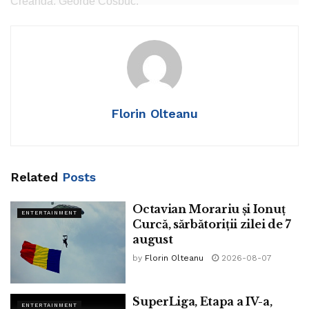
Creangă, George Cosbuc.
A scris nuvele ca Budulea Taichii, Popa Tanda, Moara cu
Noroc, romanul Mara.
Firea sa conciliatoristă l-a determinat ca la sfatul lui Titu
Maiorescu să rămână la București în 1916, în anii ocupației
Florin Olteanu
Puterilor Centrale, editând Bukarester Tageblatt.
Acuzat după război de spionaj, a fost arestat și apoi
eliberat prin nedovedirea acuzațiilor.
Related
Posts
S-a retras la fiica sa la Panciu, unde a decedat la 17
august 1925.
Octavian Morariu și Ionuț
ENTERTAINMENT
Curcă, sărbătoriții zilei de 7
Tags:
Ioan Slavici
august
by
Florin Olteanu
2026-08-07
SuperLiga, Etapa a IV-a,
ENTERTAINMENT