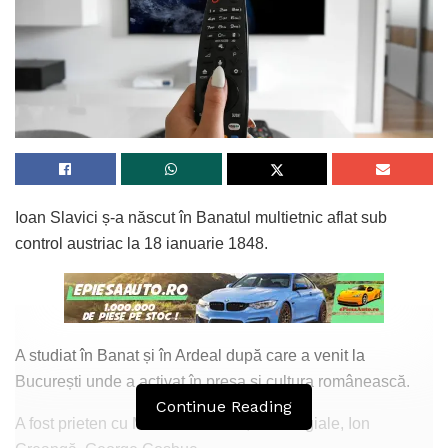
Ioan Slavici ș-a născut în Banatul multietnic aflat sub
control austriac la 18 ianuarie 1848.
A studiat în Banat și în Ardeal după care a venit la
București unde a activat în presa și cultura românească.
Continue Reading
A fost prieten cu Mihai Eminescu, IL Caragiale, Ion