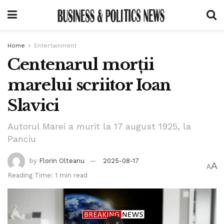
Home
Entertainment
Centenarul morții
marelui scriitor Ioan
Slavici
Autorul Marei a murit la 17 august 1925, la
Panciu
by
Florin Olteanu
2025-08-17
A
A
Reading Time: 1 min read