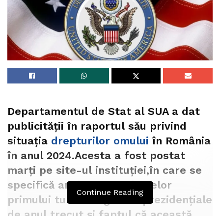
Departamentul de Stat al SUA a dat
publicității în raportul său privind
situaţia
drepturilor omului
în România
în anul 2024.Acesta a fost postat
marţi pe site-ul instituţiei,în care se
specifică anularea rezultatelor
Continue Reading
primului tur al alegerilor prezidenţiale
de anul trecut şi faptul că această