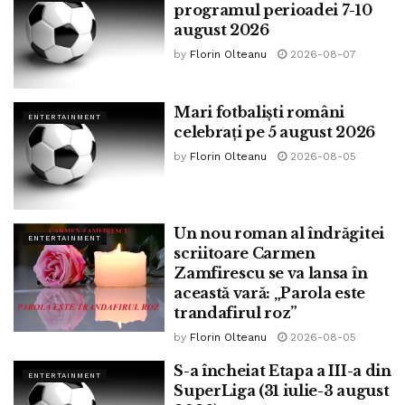
programul perioadei 7-10
august 2026
by
Florin Olteanu
2026-08-07
Mari fotbaliști români
ENTERTAINMENT
celebrați pe 5 august 2026
by
Florin Olteanu
2026-08-05
Un nou roman al îndrăgitei
ENTERTAINMENT
scriitoare Carmen
Zamfirescu se va lansa în
această vară: „Parola este
trandafirul roz”
by
Florin Olteanu
2026-08-05
S-a încheiat Etapa a III-a din
ENTERTAINMENT
SuperLiga (31 iulie-3 august