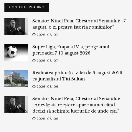
CONTINUE READING
Alte considerente
Senator Ninel Peia, Chestor al Senatului: „7
august, o zi pentru istoria românilor”
Constituţia României prevede explicit libertatea de
exprimare, inclusiv pentru membrii presei şi ai altor
2026-08-07
mijloace de informare în masă, iar guvernul a respectat în
SuperLiga, Etapa a IV-a, programul
general acest drept.
perioadei 7-10 august 2026
2026-08-07
Însă organizaţiile media independente şi observatorii
internaţionali au remarcat lipsa transparenţei în ceea ce
Realitatea politică a zilei de 6 august 2026
priveşte proprietatea mass-media şi finanţarea
cu jurnalistul Titi Sultan
netransparentă a mijloacelor de informare în masă de către
2026-08-06
partidele politice, precum şi subordonarea politicilor
Senator Ninel Peia, Chestor al Senatului:
editoriale intereselor partidelor politice sau ale
„Adevărata creștere apare atunci când
proprietarilor, menţionează raportul Departamentului de
decizi să schimbi lucrurile de unde ești.”
Stat privind situaţia drepturilor omului în 2024 în România.
2026-08-06
Guvernul a luat măsuri credibile pentru a-i identifica şi