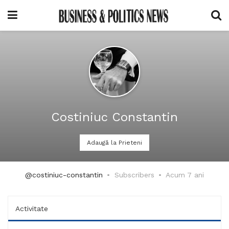
Costiniuc Constantin
Adaugă la Prieteni
@costiniuc-constantin
Subscribers
Acum 7 ani
Activitate