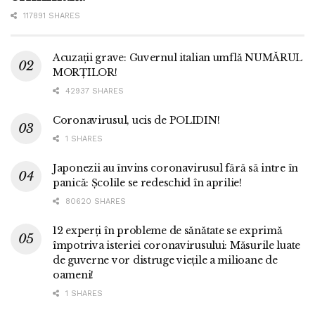
117891 SHARES
Acuzații grave: Guvernul italian umflă NUMĂRUL
MORȚILOR!
42937 SHARES
Coronavirusul, ucis de POLIDIN!
1 SHARES
Japonezii au învins coronavirusul fără să intre în
panică: Școlile se redeschid în aprilie!
80620 SHARES
12 experți în probleme de sănătate se exprimă
împotriva isteriei coronavirusului: Măsurile luate
de guverne vor distruge viețile a milioane de
oameni!
1 SHARES