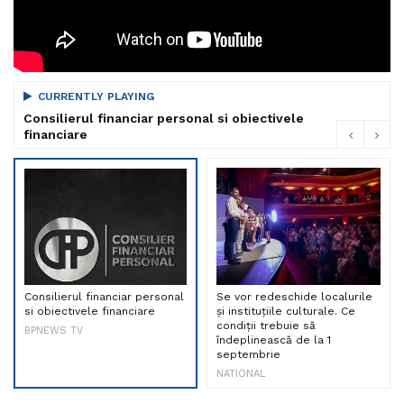
CURRENTLY PLAYING
Consilierul financiar personal si obiectivele
financiare
Consilierul financiar personal
Se vor redeschide localurile
si obiectivele financiare
și instituțiile culturale. Ce
condiții trebuie să
BPNEWS TV
îndeplinească de la 1
septembrie
NATIONAL