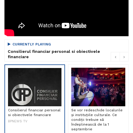
CURRENTLY PLAYING
Consilierul financiar personal si obiectivele
financiare
Consilierul financiar personal
Se vor redeschide localurile
si obiectivele financiare
și instituțiile culturale. Ce
condiții trebuie să
BPNEWS TV
îndeplinească de la 1
septembrie