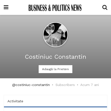
Costiniuc Constantin
Adaugă la Prieteni
@costiniuc-constantin
Subscribers
Acum 7 ani
Activitate