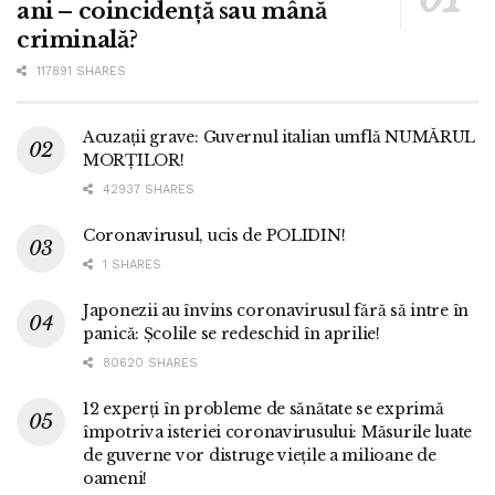
ani – coincidență sau mână
criminală?
117891 SHARES
Acuzații grave: Guvernul italian umflă NUMĂRUL
MORȚILOR!
42937 SHARES
Coronavirusul, ucis de POLIDIN!
1 SHARES
Japonezii au învins coronavirusul fără să intre în
panică: Școlile se redeschid în aprilie!
80620 SHARES
12 experți în probleme de sănătate se exprimă
împotriva isteriei coronavirusului: Măsurile luate
de guverne vor distruge viețile a milioane de
oameni!