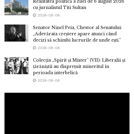
Realitatea politică a zilei de 6 august 2026
cu jurnalistul Titi Sultan
2026-08-06
Senator Ninel Peia, Chestor al Senatului:
„Adevărata creștere apare atunci când
decizi să schimbi lucrurile de unde ești.”
2026-08-06
Colecția „Spirit și Mister” (VII): Liberalii și
țărăniștii au disprețuit mineritul în
perioada interbelică
2026-08-06